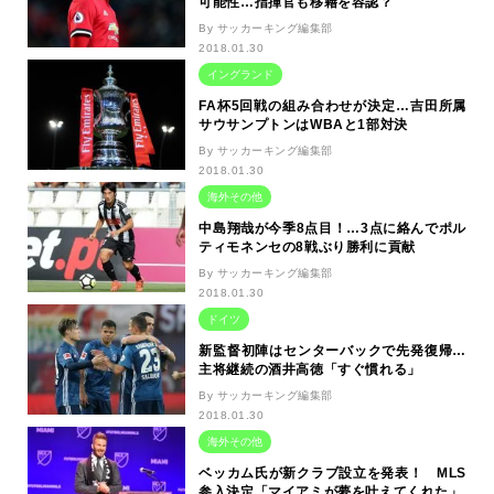
可能性…指揮官も移籍を容認？
By サッカーキング編集部
2018.01.30
イングランド
FA杯5回戦の組み合わせが決定…吉田所属
サウサンプトンはWBAと1部対決
By サッカーキング編集部
2018.01.30
海外その他
中島翔哉が今季8点目！…3点に絡んでポル
ティモネンセの8戦ぶり勝利に貢献
By サッカーキング編集部
2018.01.30
ドイツ
新監督初陣はセンターバックで先発復帰…
主将継続の酒井高徳「すぐ慣れる」
By サッカーキング編集部
2018.01.30
海外その他
ベッカム氏が新クラブ設立を発表！ MLS
参入決定「マイアミが夢を叶えてくれた」