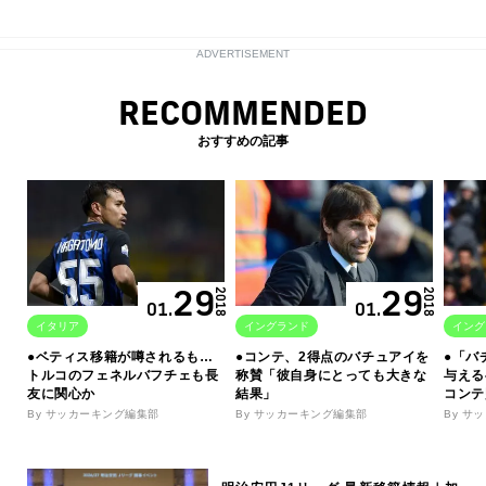
ADVERTISEMENT
RECOMMENDED
おすすめの記事
29
29
2018
2018
01.
01.
イタリア
イングランド
イング
●ベティス移籍が噂されるも…
●コンテ、2得点のバチュアイを
●「バ
トルコのフェネルバフチェも長
称賛「彼自身にとっても大きな
与える
友に関心か
結果」
コンテ
By サッカーキング編集部
By サッカーキング編集部
By サ