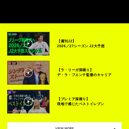
【週刊J2】
2026／27シーズン J2大予想
【ラ・リーガ深堀り】
デ・ラ・フエンテ監督のキャリア
【プレミア深堀り】
現地で感じたベストイレブン
VIEW MORE