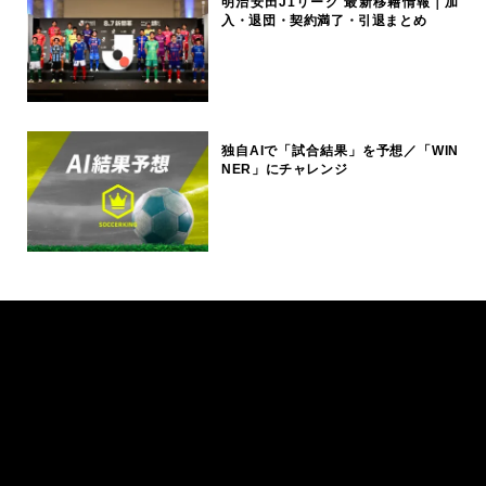
明治安田J1リーグ 最新移籍情報｜加
入・退団・契約満了・引退まとめ
独自AIで「試合結果」を予想／「WIN
NER」にチャレンジ