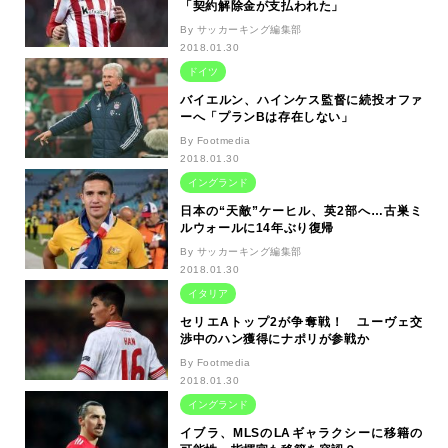
「契約解除金が支払われた」
By サッカーキング編集部
2018.01.30
ドイツ
バイエルン、ハインケス監督に続投オファ
ーへ「プランBは存在しない」
By Footmedia
2018.01.30
イングランド
日本の“天敵”ケーヒル、英2部へ…古巣ミ
ルウォールに14年ぶり復帰
By サッカーキング編集部
2018.01.30
イタリア
セリエAトップ2が争奪戦！ ユーヴェ交
渉中のハン獲得にナポリが参戦か
By Footmedia
2018.01.30
イングランド
イブラ、MLSのLAギャラクシーに移籍の