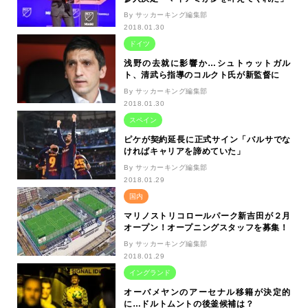
By サッカーキング編集部
2018.01.30
ドイツ
浅野の去就に影響か…シュトゥットガル
ト、清武ら指導のコルクト氏が新監督に
By サッカーキング編集部
2018.01.30
スペイン
ピケが契約延長に正式サイン「バルサでな
ければキャリアを諦めていた」
By サッカーキング編集部
2018.01.29
国内
マリノストリコロールパーク新吉田が２月
オープン！オープニングスタッフを募集！
By サッカーキング編集部
2018.01.29
イングランド
オーバメヤンのアーセナル移籍が決定的
に…ドルトムントの後釜候補は？