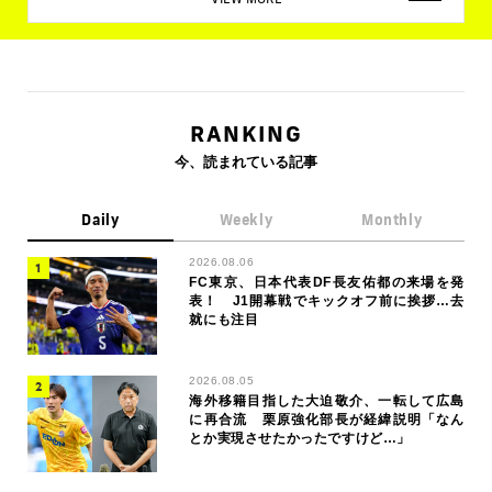
RANKING
今、読まれている記事
Daily
Weekly
Monthly
2026.08.06
FC東京、日本代表DF長友佑都の来場を発
表！ J1開幕戦でキックオフ前に挨拶…去
就にも注目
2026.08.05
海外移籍目指した大迫敬介、一転して広島
に再合流 栗原強化部長が経緯説明「なん
とか実現させたかったですけど…」