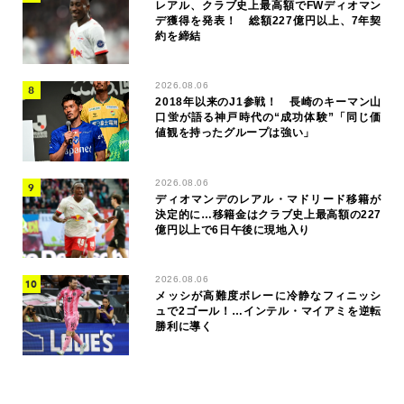
レアル、クラブ史上最高額でFWディオマン
デ獲得を発表！ 総額227億円以上、7年契
約を締結
2026.08.06
2018年以来のJ1参戦！ 長崎のキーマン山
口蛍が語る神戸時代の“成功体験”「同じ価
値観を持ったグループは強い」
2026.08.06
ディオマンデのレアル・マドリード移籍が
決定的に…移籍金はクラブ史上最高額の227
億円以上で6日午後に現地入り
2026.08.06
メッシが高難度ボレーに冷静なフィニッシ
ュで2ゴール！…インテル・マイアミを逆転
勝利に導く