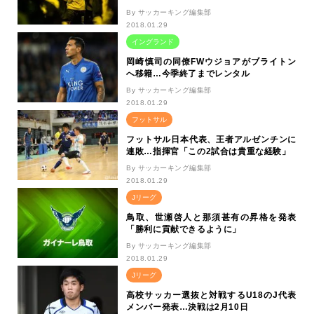
By サッカーキング編集部
2018.01.29
イングランド
岡崎慎司の同僚FWウジョアがブライトン
へ移籍…今季終了までレンタル
By サッカーキング編集部
2018.01.29
フットサル
フットサル日本代表、王者アルゼンチンに
連敗…指揮官「この2試合は貴重な経験」
By サッカーキング編集部
2018.01.29
Jリーグ
鳥取、世瀬啓人と那須甚有の昇格を発表
「勝利に貢献できるように」
By サッカーキング編集部
2018.01.29
Jリーグ
高校サッカー選抜と対戦するU18のJ代表
メンバー発表…決戦は2月10日