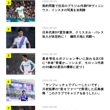
2026.08.06
契約問題で注目のブラジル代表FWヴィニシ
ウス、インスタの写真を全削除
2026.08.06
日本代表DF冨安健洋、クリスタル・パレス
加入が決定的に！ 鎌田大地と共闘へ
2026.08.06
喜多壱也もポジション争いに加わる左CB
に“本命”登場か…ソシエダ、モロッコ代表
の30歳の2度目の獲得に近づく
2026.08.06
「サンフレッチェでプレーしたいです」
川村拓夢の“逆オファー”で実現した広島復
帰「このクラブでキャリアを全うしたい」
2026.08.06