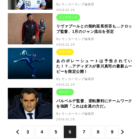
By サッカーキング編集部
2018.01.29
イングランド
リヴァプールとの契約延長拒否も…クロッ
プ監督、1月のジャン流出を否定
By サッカーキング編集部
2018.01.29
リリース
あのボレーシュートは予告されてい
た！？…アディダスが香川真司の最新ムー
ビーを限定公開！
By サッカーキング編集部
2018.01.29
スペイン
バルベルデ監督、逆転勝利にチームワーク
を強調「これは全員の力だ」
By サッカーキング編集部
2018.01.29
3
4
5
6
7
8
9