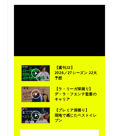
【週刊J2】
2026／27シーズン J2大
予想
【ラ・リーガ深堀り】
デ・ラ・フエンテ監督の
キャリア
【プレミア深堀り】
現地で感じたベストイレ
ブン