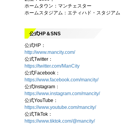
ホームタウン：マンチェスター
ホームスタジアム：エティハド・スタジアム
公式HP＆SNS
公式HP：
http://www.mancity.com/
公式Twitter：
https://twitter.com/ManCity
公式Facebook：
https://www.facebook.com/mancity/
公式Instagram：
https://www.instagram.com/mancity/
公式YouTube：
https://www.youtube.com/mancity/
公式TikTok：
https://www.tiktok.com/@mancity/