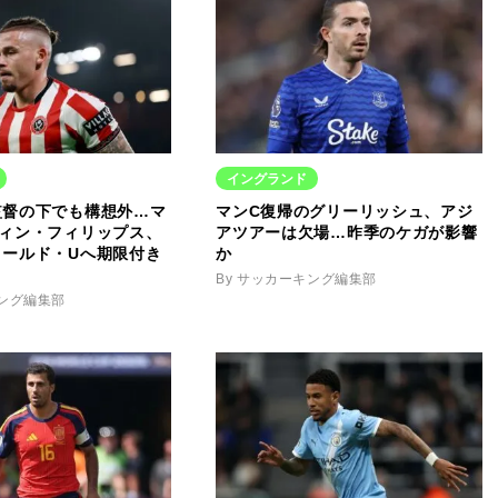
イングランド
監督の下でも構想外…マ
マンC復帰のグリーリッシュ、アジ
ヴィン・フィリップス、
アツアーは欠場…昨季のケガが影響
ィールド・Uへ期限付き
か
By サッカーキング編集部
キング編集部