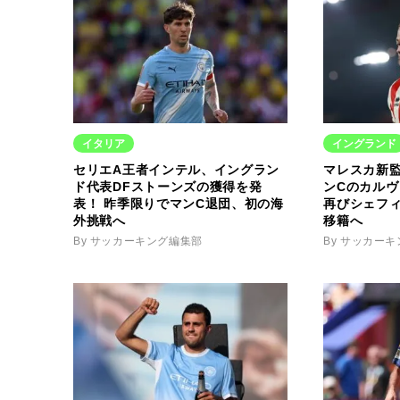
イタリア
イングランド
セリエA王者インテル、イングラン
マレスカ新
ド代表DFストーンズの獲得を発
ンCのカル
表！ 昨季限りでマンC退団、初の海
再びシェフ
外挑戦へ
移籍へ
By サッカーキング編集部
By サッカー