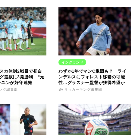
イングランド
スカ体制2戦目で初白
わずか1年でマンC退団も？ ライ
グ選抜に3発勝利…“元
ンデルスにフォレスト移籍の可能
ンユンが好守連発
性…グラスナー監督が獲得希望か
キング編集部
By サッカーキング編集部