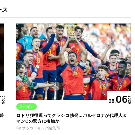
ース
7
06
2026
2026
08.
スペイン
碧
ロドリ獲得巡ってクラシコ勃発…バルセロナが代理人＆
マンCの双方に接触か
By サッカーキング編集部