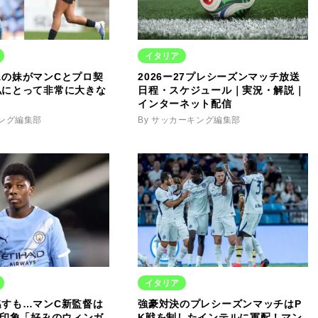
イタリア
スの妹がマンCとプロ契
2026ー27プレシーズンマッチ放送
私にとって非常に大きな
日程・スケジュール｜実況・解説｜
」
インターネット配信
キング編集部
By サッカーキング編集部
イタリア
逃すも…マンC新監督は
強豪対決のプレシーズンマッチはP
好印象「好みのウィンガ
K戦を制したインテルに軍配！マン