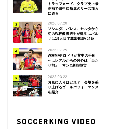
トラッフォード、クラブ史上最
高額で田中碧所属のリーズ加入
に迫る
2026.07.20
ソシエダ、パレス、セルタから
初のW杯優勝選手が誕生…バル
サは19人目で輩出数歴代4位
2026.07.25
W杯MVPロドリが背中の手術
へ…レアルからの関心は「当た
り前」 マンC新指揮官
2023.03.22
お気に入りはどれ？ 会場を盛
り上げるゴールパフォーマンス
を紹介
SOCCERKING VIDEO