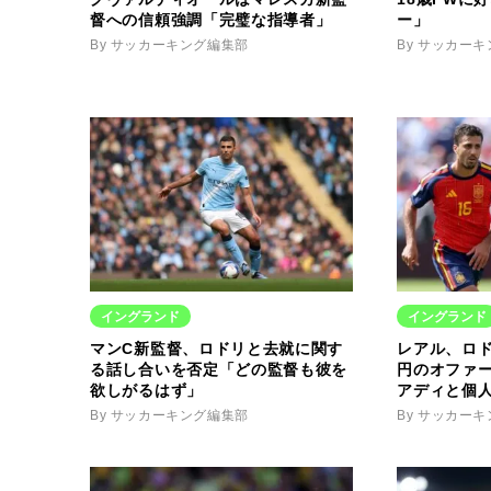
督への信頼強調「完璧な指導者」
ー」
By サッカーキング編集部
By サッカー
イングランド
イングランド
マンC新監督、ロドリと去就に関す
レアル、ロド
る話し合いを否定「どの監督も彼を
円のオファ
欲しがるはず」
アディと個
By サッカーキング編集部
By サッカー