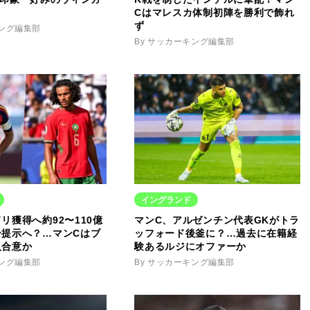
Cはマレスカ体制初陣を勝利で飾れ
ず
キング編集部
By サッカーキング編集部
イングランド
リ獲得へ約92〜110億
マンC、アルゼンチン代表GKがトラ
ー提示へ？…マンCはブ
ッフォード後釜に？…過去に在籍経
人合意か
験あるルジにオファーか
キング編集部
By サッカーキング編集部