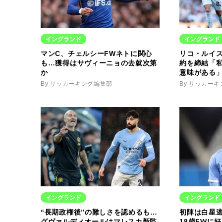
イングランド
イングランド
マンC、チェルシーFWネトに関心
リコ・ルイ
も…獲得はサヴィーニョの去就次第
約を締結「
か
意味がある
By サッカーキング編集部
By サッカー
イングランド
イングランド
“長期政権後”の難しさを認めるも…
初陣は白星
グヴァルディオールはマレスカ新監
18歳FWに