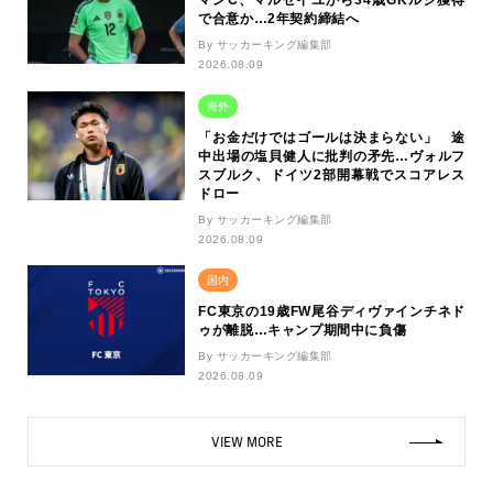
マンC、マルセイユから34歳GKルジ獲得
で合意か…2年契約締結へ
By サッカーキング編集部
2026.08.09
海外
「お金だけではゴールは決まらない」 途
中出場の塩貝健人に批判の矛先…ヴォルフ
スブルク、ドイツ2部開幕戦でスコアレス
ドロー
By サッカーキング編集部
2026.08.09
国内
FC東京の19歳FW尾谷ディヴァインチネド
ゥが離脱…キャンプ期間中に負傷
By サッカーキング編集部
2026.08.09
VIEW MORE