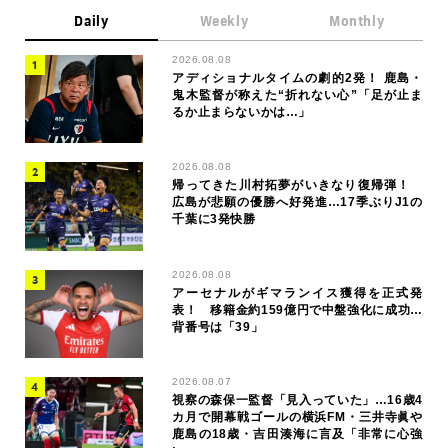
Daily
Weekly
Monthly
2026.08.08
アディショナルタイムの劇的2発！ 鹿島・
鬼木監督が称えた“折れない心”「足が止ま
るか止まらないかは…」
2026.08.08
帰ってきた川村拓夢がいきなり復帰弾！
広島が悲願の優勝へ好発進…17季ぶりJ1の
千葉に3発快勝
2026.08.08
アーセナルがギマランイス獲得を正式発
表！ 移籍金約159億円で中盤強化に成功…
背番号は「39」
2026.08.07
視察の森保一監督「見入っていた」…16歳4
カ月で開幕戦ゴールの横浜FM・三井寺眞や
鹿島の18歳・吉田湊海に言及「非常に心強