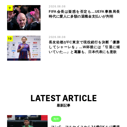
2026.08.08
FIFA会長は疑惑を否定も…UEFA事務局長
時代に愛人に多額の退職金支払いが判明
2026.08.08
長友佑都がFC東京で現役続行を決断「優勝
してシャーレを」…W杯後には「引退に傾
いていた…」と葛藤も、日本代表にも意欲
LATEST ARTICLE
最新記事
海外