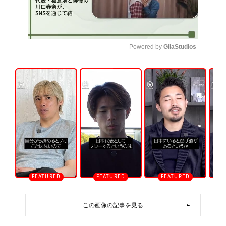
Powered by 
GliaStudios
U
n
m
u
t
e
この画像の記事を見る