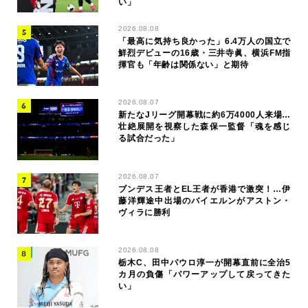
い」
2026.08.08
「最高に気持ち良かった」6.4万人の国立で
鮮烈デビューの16歳・三井寺眞、横浜FM指
揮官も「年齢は関係ない」と期待
2026.08.07
新たなJリーグ開幕戦に約6万4000人来場…
壮絶展開を視察した森保一監督「魂を感じ
る試合だった」
2026.08.07
ブンデス王者とEL王者が香港で激突！…伊
藤洋輝途中出場のバイエルンがアストン・
ヴィラに勝利
2026.08.08
栃木C、田中パウロ淳一が開幕直前に全治5
カ月の負傷「パワーアップして戻ってきた
い」