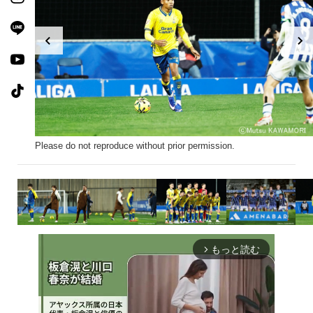
Please do not reproduce without prior permission.
もっと読む
arrow_forward_ios