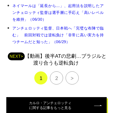
カ
ネイマールは「延長から…」、起用法を説明したア
ル
ンチェロッティ監督は選手層に手応え「高いレベル
ロ・
ア
を維持」（06/30）
ン
アンチェロッティ監督、日本戦へ「完璧な布陣で臨
チ
ェ
む」 前回対戦では逆転負け「非常に高い実力を持
ロ
つチームだと知った」（06/29）
ッ
テ
ィ
【動画】後半ATの悲劇…ブラジルと
NEXT>
の
渡り合うも逆転負け
関
連
記
1
2
>
事
カルロ・アンチェロッティ
に関する記事をもっと見る