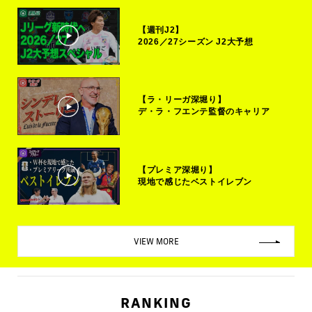
【週刊J2】
2026／27シーズン J2大予想
【ラ・リーガ深堀り】
デ・ラ・フエンテ監督のキャリア
【プレミア深堀り】
現地で感じたベストイレブン
VIEW MORE
RANKING