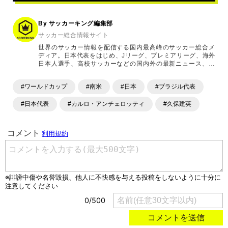
By サッカーキング編集部
サッカー総合情報サイト
世界のサッカー情報を配信する国内最高峰のサッカー総合メ
ディア。日本代表をはじめ、Jリーグ、プレミアリーグ、海外
日本人選手、高校サッカーなどの国内外の最新ニュース、コ
ラム、選手インタビュー、試合結果速報、ゲーム、ショッピ
ングといったサッカーにまつわるあらゆる情報を提供してい
#ワールドカップ
#南米
#日本
#ブラジル代表
ます。「X」「Instagram」「YouTube」「TikTok」など、
各種SNSサービスも充実したコンテンツを発信中。
#日本代表
#カルロ・アンチェロッティ
#久保建英