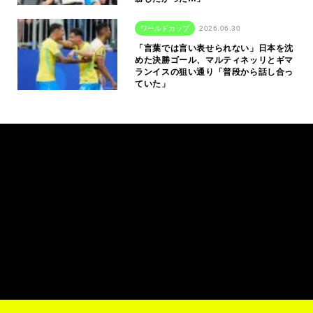
ワールドカップ
2026.06.30
「言葉では言い表せられない」日本を沈
めた決勝ゴール、マルティネッリとギマ
ランイスの狙い通り「普段から話し合っ
ていた」