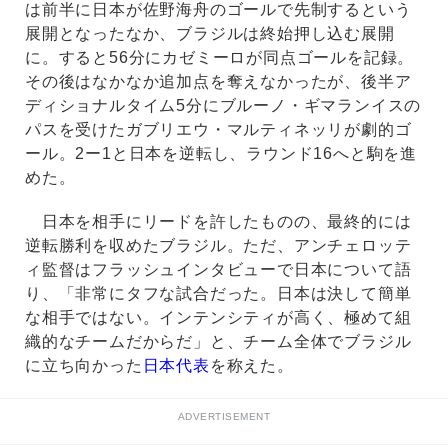
は前半に日本が佐野海舟のゴールで先制するという
展開となったなか、ブラジルは終始押し込む展開
に。すると56分にカゼミーロが同点ゴールを記録。
その後はなかなか追加点を奪えなかったが、後半ア
ディショナルタイム5分にブルーノ・ギマランイスの
パスを受けたガブリエウ・マルティネッリが劇的ゴ
ール。2ー1と日本を逆転し、ラウンド16へと駒を進
めた。
日本を相手にリードを許したものの、最終的には
逆転勝利を収めたブラジル。ただ、アンチェロッテ
ィ監督はフラッシュインタビューで日本について語
り、「非常にタフな試合だった。日本は決して簡単
な相手ではない。インテンシティが高く、極めて組
織的なチームだからだ」と、チーム全体でブラジル
に立ち向かった
日本代表
を称えた。
ADVERTISEMENT