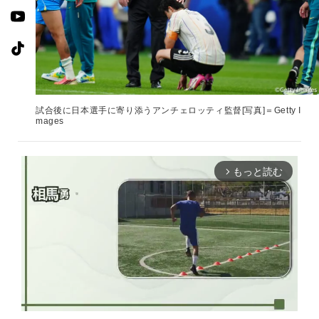
試合後に日本選手に寄り添うアンチェロッティ監督[写真]＝Getty I
mages
もっと読む
arrow_forward_ios