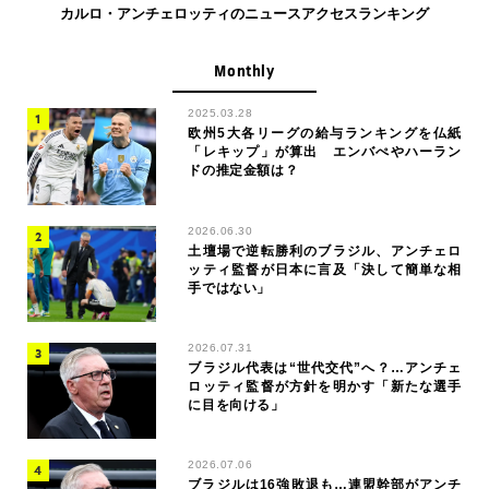
カルロ・アンチェロッティのニュースアクセスランキング
Monthly
2025.03.28
欧州5大各リーグの給与ランキングを仏紙
「レキップ」が算出 エンバぺやハーラン
ドの推定金額は？
2026.06.30
土壇場で逆転勝利のブラジル、アンチェロ
ッティ監督が日本に言及「決して簡単な相
手ではない」
2026.07.31
ブラジル代表は“世代交代”へ？…アンチェ
ロッティ監督が方針を明かす「新たな選手
に目を向ける」
2026.07.06
ブラジルは16強敗退も…連盟幹部がアンチ