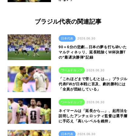
ブラジル代表の関連記事
日本代表
2026.06.30
90＋6分の悲劇…日本の夢を打ち砕いた
マルティネッリ、延長戦除くW杯決勝T
の“最遅決勝弾”記録
ワールドカップ
2026.06.30
「これほどまで苦しむとは…」ブラジル
代表FWが日本戦に言及、劇的勝利には
「全員が団結している」
ワールドカップ
2026.06.30
ネイマールは「延長から…」、起用法を
説明したアンチェロッティ監督は選手層
に手応え「高いレベルを維持」
日本代表
2026.06.30