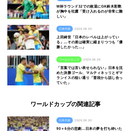
W杯ラウンド32での敗退にGK鈴木彩艶
が胸中を吐露「受け入れるのが非常に難
しい」
日本代表
2026.06.30
上田綺世「日本のレベルは上がってい
る」…その差は確実に縮まりつつも「優
勝したかった…」
ワールドカップ
2026.06.30
「言葉では言い表せられない」日本を沈
めた決勝ゴール、マルティネッリとギマ
ランイスの狙い通り「普段から話し合っ
ていた」
ワールドカップの関連記事
日本代表
2026.06.30
90＋6分の悲劇…日本の夢を打ち砕いた