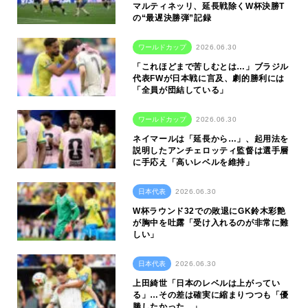
マルティネッリ、延長戦除くW杯決勝T
の“最遅決勝弾”記録
ワールドカップ
2026.06.30
「これほどまで苦しむとは…」ブラジル
代表FWが日本戦に言及、劇的勝利には
「全員が団結している」
ワールドカップ
2026.06.30
ネイマールは「延長から…」、起用法を
説明したアンチェロッティ監督は選手層
に手応え「高いレベルを維持」
日本代表
2026.06.30
W杯ラウンド32での敗退にGK鈴木彩艶
が胸中を吐露「受け入れるのが非常に難
しい」
日本代表
2026.06.30
上田綺世「日本のレベルは上がってい
る」…その差は確実に縮まりつつも「優
勝したかった…」