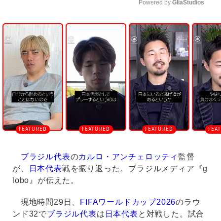
Powered by 
GliaStudios
U
n
m
u
t
e
ブラジル代表
の
カルロ・アンチェロッティ
監督
が、
日本代表
戦を振り返った。ブラジルメディア『g
lobo』が伝えた。
現地時間29日、
FIFAワールドカップ2026
のラウ
ンド32で
ブラジル代表
は
日本代表
と対戦した。試合