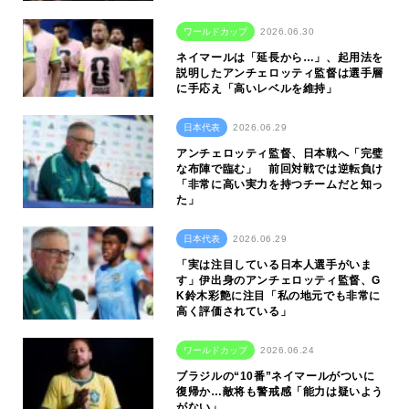
ワールドカップ
2026.06.30
ネイマールは「延長から…」、起用法を
説明したアンチェロッティ監督は選手層
に手応え「高いレベルを維持」
日本代表
2026.06.29
アンチェロッティ監督、日本戦へ「完璧
な布陣で臨む」 前回対戦では逆転負け
「非常に高い実力を持つチームだと知っ
た」
日本代表
2026.06.29
「実は注目している日本人選手がいま
す」伊出身のアンチェロッティ監督、G
K鈴木彩艶に注目「私の地元でも非常に
高く評価されている」
ワールドカップ
2026.06.24
ブラジルの“10番”ネイマールがついに
復帰か…敵将も警戒感「能力は疑いよう
がない」