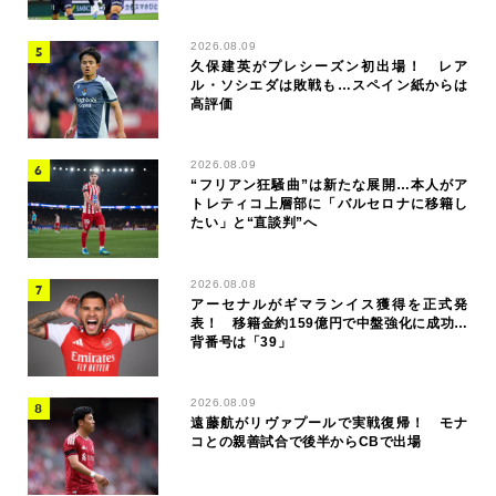
2026.08.09
久保建英がプレシーズン初出場！ レア
ル・ソシエダは敗戦も…スペイン紙からは
高評価
2026.08.09
“フリアン狂騒曲”は新たな展開…本人がア
トレティコ上層部に「バルセロナに移籍し
たい」と“直談判”へ
2026.08.08
アーセナルがギマランイス獲得を正式発
表！ 移籍金約159億円で中盤強化に成功…
背番号は「39」
2026.08.09
遠藤航がリヴァプールで実戦復帰！ モナ
コとの親善試合で後半からCBで出場