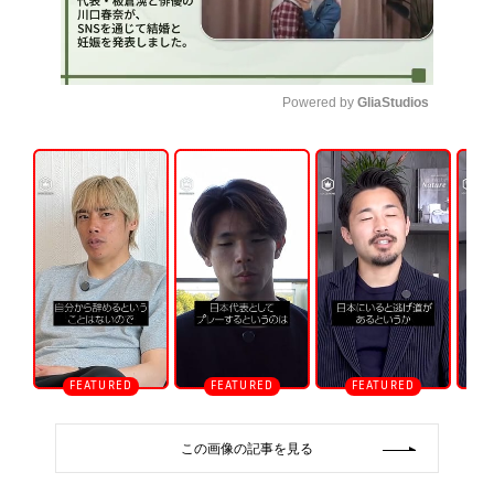
Powered by 
GliaStudios
U
n
m
u
t
e
この画像の記事を見る