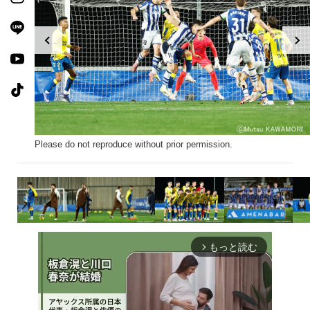
Please do not reproduce without prior permission.
もっと読む
arrow_forward_ios