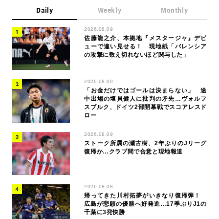
Daily
Weekly
Monthly
2026.08.09
佐藤龍之介、本拠地『メスタージャ』デビ
ューで違い見せる！ 現地紙「バレンシア
の攻撃に数え切れないほど関与した」
2026.08.09
「お金だけではゴールは決まらない」 途
中出場の塩貝健人に批判の矛先…ヴォルフ
スブルク、ドイツ2部開幕戦でスコアレスド
ロー
2026.08.09
ストーク所属の瀬古樹、2年ぶりのJリーグ
復帰か…クラブ間で合意と現地報道
2026.08.08
帰ってきた川村拓夢がいきなり復帰弾！
広島が悲願の優勝へ好発進…17季ぶりJ1の
千葉に3発快勝