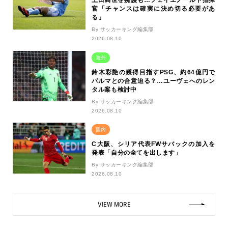
上田綺世を擁護も…フェイエノールト指揮
官「チャンスは確実に決め切る必要があ
る」
By サッカーキング編集部
2026.08.10
海外
鈴木彩艶の獲得目指すPSG、約64億円で
パルマとの合意迫る？…ユーヴェへのレン
タル案も検討中
By サッカーキング編集部
2026.08.10
国内
C大阪、シリア代表FWサバックの加入を
発表「自分の全てを出します」
By サッカーキング編集部
2026.08.10
VIEW MORE