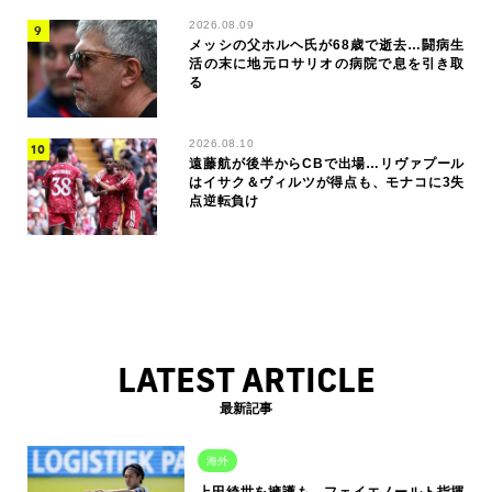
2026.08.09
メッシの父ホルヘ氏が68歳で逝去…闘病生
活の末に地元ロサリオの病院で息を引き取
る
2026.08.10
遠藤航が後半からCBで出場…リヴァプール
はイサク＆ヴィルツが得点も、モナコに3失
点逆転負け
LATEST ARTICLE
最新記事
海外