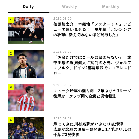
Daily
Weekly
Monthly
2026.08.09
佐藤龍之介、本拠地『メスタージャ』デビ
ューで違い見せる！ 現地紙「バレンシア
の攻撃に数え切れないほど関与した」
2026.08.09
「お金だけではゴールは決まらない」 途
中出場の塩貝健人に批判の矛先…ヴォルフ
スブルク、ドイツ2部開幕戦でスコアレスド
ロー
2026.08.09
ストーク所属の瀬古樹、2年ぶりのJリーグ
復帰か…クラブ間で合意と現地報道
2026.08.08
帰ってきた川村拓夢がいきなり復帰弾！
広島が悲願の優勝へ好発進…17季ぶりJ1の
千葉に3発快勝