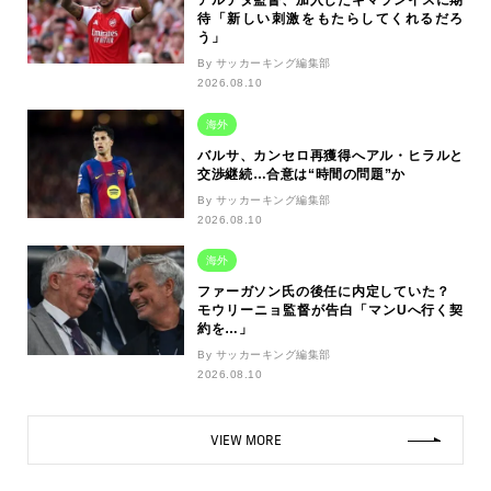
アルテタ監督、加入したギマランイスに期
待「新しい刺激をもたらしてくれるだろ
う」
By サッカーキング編集部
2026.08.10
海外
バルサ、カンセロ再獲得へアル・ヒラルと
交渉継続…合意は“時間の問題”か
By サッカーキング編集部
2026.08.10
海外
ファーガソン氏の後任に内定していた？
モウリーニョ監督が告白「マンUへ行く契
約を…」
By サッカーキング編集部
2026.08.10
VIEW MORE