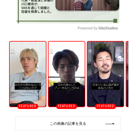
Powered by 
GliaStudios
U
n
m
u
t
e
この画像の記事を見る