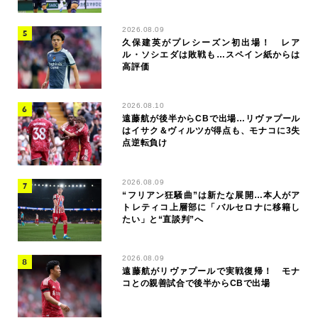
2026.08.09
久保建英がプレシーズン初出場！ レア
ル・ソシエダは敗戦も…スペイン紙からは
高評価
2026.08.10
遠藤航が後半からCBで出場…リヴァプール
はイサク＆ヴィルツが得点も、モナコに3失
点逆転負け
2026.08.09
“フリアン狂騒曲”は新たな展開…本人がア
トレティコ上層部に「バルセロナに移籍し
たい」と“直談判”へ
2026.08.09
遠藤航がリヴァプールで実戦復帰！ モナ
コとの親善試合で後半からCBで出場