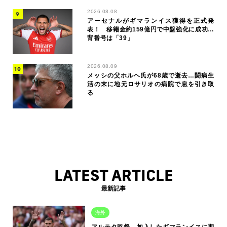
2026.08.08
アーセナルがギマランイス獲得を正式発
表！ 移籍金約159億円で中盤強化に成功…
背番号は「39」
2026.08.09
メッシの父ホルヘ氏が68歳で逝去…闘病生
活の末に地元ロサリオの病院で息を引き取
る
LATEST ARTICLE
最新記事
海外