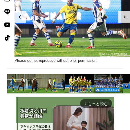
Please do not reproduce without prior permission.
もっと読む
arrow_forward_ios