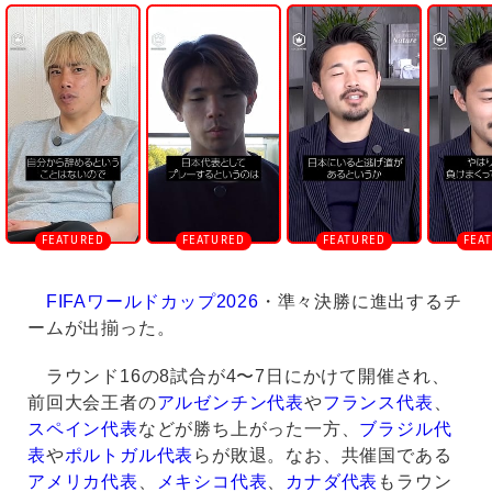
U
n
m
u
t
e
FIFAワールドカップ2026
・準々決勝に進出するチ
ームが出揃った。
ラウンド16の8試合が4〜7日にかけて開催され、
前回大会王者の
アルゼンチン代表
や
フランス代表
、
スペイン代表
などが勝ち上がった一方、
ブラジル代
表
や
ポルトガル代表
らが敗退。なお、共催国である
アメリカ代表
、
メキシコ代表
、
カナダ代表
もラウン