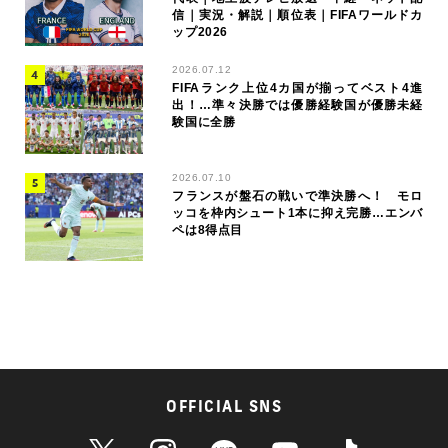
信｜実況・解説｜順位表｜FIFAワールドカ
ップ2026
2026.07.12
FIFAランク上位4カ国が揃ってベスト4進
出！…準々決勝では優勝経験国が優勝未経
験国に全勝
2026.07.10
フランスが盤石の戦いで準決勝へ！ モロ
ッコを枠内シュート1本に抑え完勝…エンバ
ペは8得点目
OFFICIAL SNS