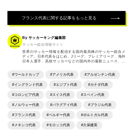
フランス代表
に関する記事をもっと見る
By サッカーキング編集部
サッカー総合情報サイト
世界のサッカー情報を配信する国内最高峰のサッカー総合メ
ディア。日本代表をはじめ、Jリーグ、プレミアリーグ、海外
日本人選手、高校サッカーなどの国内外の最新ニュース、コ
ラム、選手インタビュー、試合結果速報、ゲーム、ショッピ
ングといったサッカーにまつわるあらゆる情報を提供してい
#ワールドカップ
#アメリカ代表
#アルゼンチン代表
ます。「X」「Instagram」「YouTube」「TikTok」など、
各種SNSサービスも充実したコンテンツを発信中。
#イングランド代表
#エジプト代表
#カナダ代表
#コロンビア代表
#スイス代表
#スペイン代表
#ノルウェー代表
#パラグアイ代表
#ブラジル代表
#フランス代表
#ベルギー代表
#ポルトガル代表
#メキシコ代表
#モロッコ代表
#久保建英