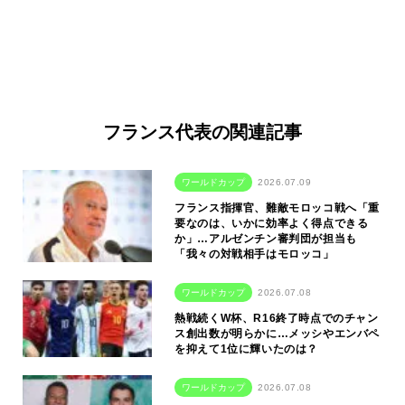
フランス代表の関連記事
ワールドカップ
2026.07.09
フランス指揮官、難敵モロッコ戦へ「重
要なのは、いかに効率よく得点できる
か」…アルゼンチン審判団が担当も
「我々の対戦相手はモロッコ」
ワールドカップ
2026.07.08
熱戦続くW杯、R16終了時点でのチャン
ス創出数が明らかに…メッシやエンバペ
を抑えて1位に輝いたのは？
ワールドカップ
2026.07.08