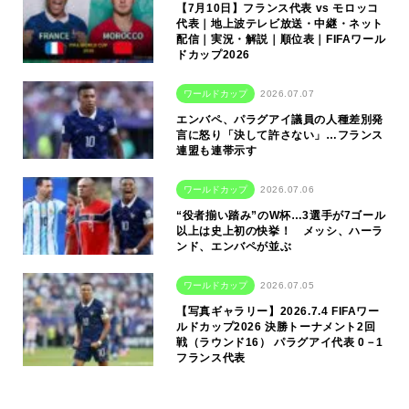
【7月10日】フランス代表 vs モロッコ
代表｜地上波テレビ放送・中継・ネット
配信｜実況・解説｜順位表｜FIFAワール
ドカップ2026
ワールドカップ
2026.07.07
エンバペ、パラグアイ議員の人種差別発
言に怒り「決して許さない」…フランス
連盟も連帯示す
ワールドカップ
2026.07.06
“役者揃い踏み”のW杯…3選手が7ゴール
以上は史上初の快挙！ メッシ、ハーラ
ンド、エンバペが並ぶ
ワールドカップ
2026.07.05
【写真ギャラリー】2026.7.4 FIFAワー
ルドカップ2026 決勝トーナメント2回
戦（ラウンド16） パラグアイ代表 0－1
フランス代表