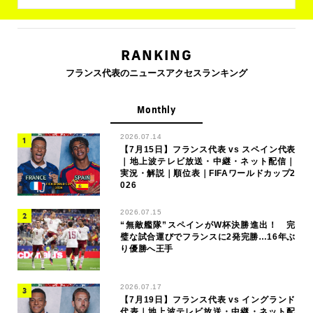
RANKING
フランス代表のニュースアクセスランキング
Monthly
2026.07.14
【7月15日】フランス代表 vs スペイン代表
｜地上波テレビ放送・中継・ネット配信｜
実況・解説｜順位表｜FIFAワールドカップ2
026
2026.07.15
“無敵艦隊”スペインがW杯決勝進出！ 完
璧な試合運びでフランスに2発完勝…16年ぶ
り優勝へ王手
2026.07.17
【7月19日】フランス代表 vs イングランド
代表｜地上波テレビ放送・中継・ネット配