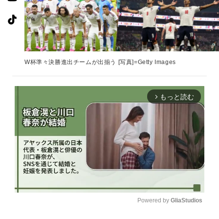
W杯準々決勝進出チームが出揃う [写真]=Getty Images
もっと読む
arrow_forward_ios
Powered by 
GliaStudios