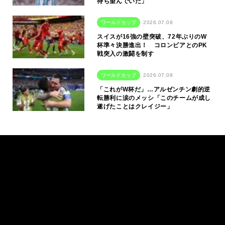
待ち望んでいた」
ワールドカップ
2026.07.08
スイスが16強の壁突破、72年ぶりのW
杯準々決勝進出！ コロンビアとのPK
戦突入の激闘を制す
ワールドカップ
2026.07.08
「これがW杯だ」…アルゼンチン劇的逆
転勝利に涙のメッシ「このチームが成し
遂げたことはクレイジー」