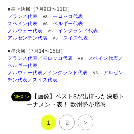
■準々決勝（7月9日〜11日）
フランス代表
vs
モロッコ代表
スペイン代表
vs
ベルギー代表
ノルウェー代表
vs
イングランド代表
アルゼンチン代表
vs
スイス代表
■準決勝（7月14〜15日）
フランス代表
／
モロッコ代表
vs
スペイン代表
／
ベルギー代表
ノルウェー代表
／
イングランド代表
vs
アルゼン
チン代表
／
スイス代表
【画像】ベスト8が出揃った決勝ト
NEXT>
ーナメント表！ 欧州勢が席巻
1
2
>