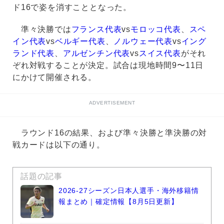
ド16で姿を消すこととなった。
準々決勝では
フランス代表
vs
モロッコ代表
、
スペ
イン代表
vs
ベルギー代表
、
ノルウェー代表
vs
イング
ランド代表
、
アルゼンチン代表
vs
スイス代表
がそれ
ぞれ対戦することが決定。試合は現地時間9〜11日
にかけて開催される。
ADVERTISEMENT
ラウンド16の結果、および準々決勝と準決勝の対
戦カードは以下の通り。
話題の記事
2026-27シーズン日本人選手・海外移籍情
報まとめ｜確定情報【8月5日更新】