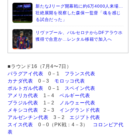
新たなJリーグ開幕戦に約6万4000人来場…
壮絶展開を視察した森保一監督「魂を感じ
る試合だった」
リヴァプール、バルセロナからDFアラウホ
獲得で合意か…レンタル移籍で加入へ
■ラウンド16（7月4〜7日）
パラグアイ代表
0－1
フランス代表
カナダ代表
0－3
モロッコ代表
ポルトガル代表
0－1
スペイン代表
アメリカ代表
1－4
ベルギー代表
ブラジル代表
1－2
ノルウェー代表
メキシコ代表
2－3
イングランド代表
アルゼンチン代表
3－2
エジプト代表
スイス代表
0－0（PK戦：4－3）
コロンビア代
表