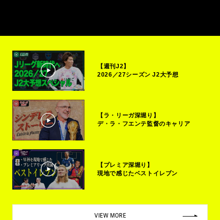
【週刊J2】
2026／27シーズン J2大予想
【ラ・リーガ深堀り】
デ・ラ・フエンテ監督のキャリア
【プレミア深堀り】
現地で感じたベストイレブン
VIEW MORE