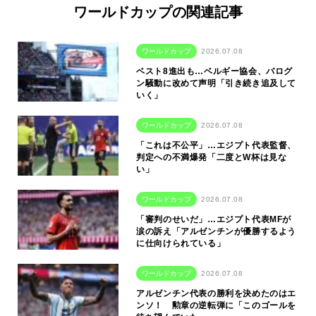
ワールドカップの関連記事
ワールドカップ
2026.07.08
ベスト8進出も…ベルギー協会、バログ
ン騒動に改めて声明「引き続き追及して
いく」
ワールドカップ
2026.07.08
「これは不公平」…エジプト代表監督、
判定への不満爆発「二度とW杯は見な
い」
ワールドカップ
2026.07.08
「審判のせいだ」…エジプト代表MFが
涙の訴え「アルゼンチンが優勝するよう
に仕向けられている」
ワールドカップ
2026.07.08
アルゼンチン代表の勝利を決めたのはエ
ンソ！ 勲章の逆転弾に「このゴールを