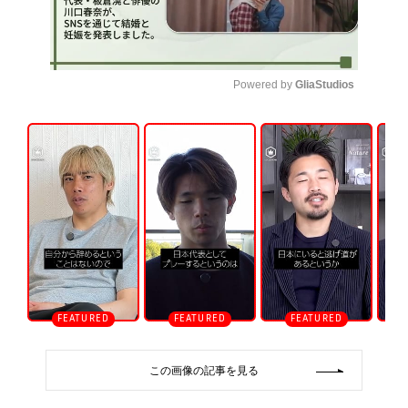
Powered by 
GliaStudios
U
n
m
u
t
e
この画像の記事を見る