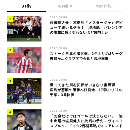
Daily
Weekly
Monthly
2026.08.09
佐藤龍之介、本拠地『メスタージャ』デビ
ューで違い見せる！ 現地紙「バレンシア
の攻撃に数え切れないほど関与した」
2026.08.09
ストーク所属の瀬古樹、2年ぶりのJリーグ
復帰か…クラブ間で合意と現地報道
2026.08.08
帰ってきた川村拓夢がいきなり復帰弾！
広島が悲願の優勝へ好発進…17季ぶりJ1の
千葉に3発快勝
2026.08.09
「お金だけではゴールは決まらない」 途
中出場の塩貝健人に批判の矛先…ヴォルフ
スブルク、ドイツ2部開幕戦でスコアレスド