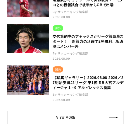
遠藤航がリヴァプールで実戦復帰！ モナ
コとの親善試合で後半からCBで出場
By サッカーキング編集部
2026.08.09
海外
交代策的中のアヤックスがリーグ戦白星ス
タート！ 新戦力の活躍で2発勝利…板倉
滉はメンバー外
By サッカーキング編集部
2026.08.09
国内
【写真ギャラリー】2026.08.08 2026／2
7明治安田J2リーグ 第1節 RB大宮アルデ
ィージャ 1－0 アルビレックス新潟
By サッカーキング編集部
2026.08.09
VIEW MORE