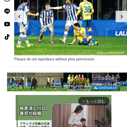
Please do not reproduce without prior permission.
もっと読む
arrow_forward_ios