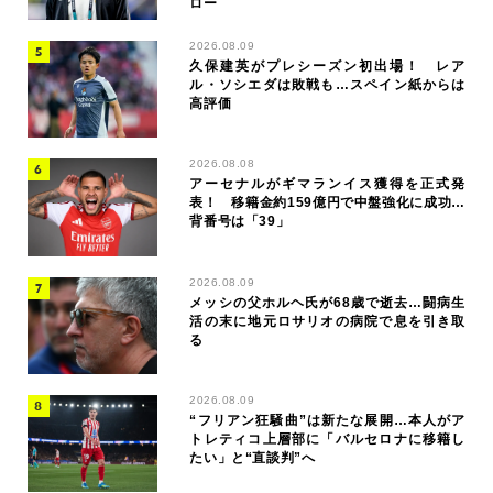
ロー
2026.08.09
久保建英がプレシーズン初出場！ レア
ル・ソシエダは敗戦も…スペイン紙からは
高評価
2026.08.08
アーセナルがギマランイス獲得を正式発
表！ 移籍金約159億円で中盤強化に成功…
背番号は「39」
2026.08.09
メッシの父ホルヘ氏が68歳で逝去…闘病生
活の末に地元ロサリオの病院で息を引き取
る
2026.08.09
“フリアン狂騒曲”は新たな展開…本人がア
トレティコ上層部に「バルセロナに移籍し
たい」と“直談判”へ