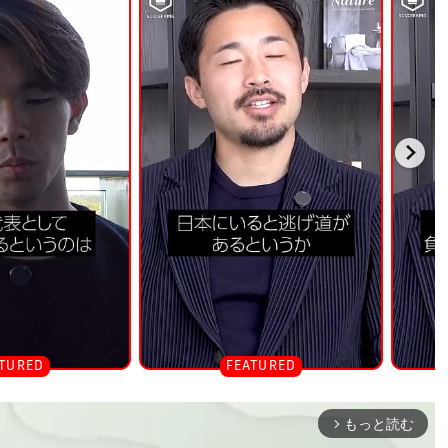
もっと読む
arrow_forward_ios