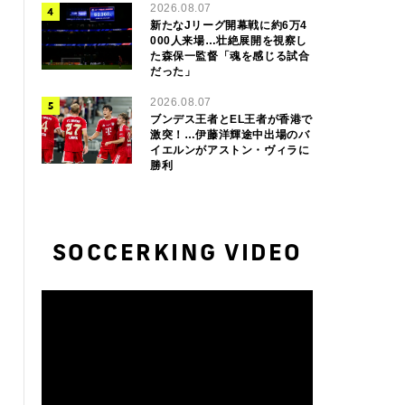
2026.08.07
新たなJリーグ開幕戦に約6万4
000人来場…壮絶展開を視察し
た森保一監督「魂を感じる試合
だった」
2026.08.07
ブンデス王者とEL王者が香港で
激突！…伊藤洋輝途中出場のバ
イエルンがアストン・ヴィラに
勝利
SOCCERKING VIDEO