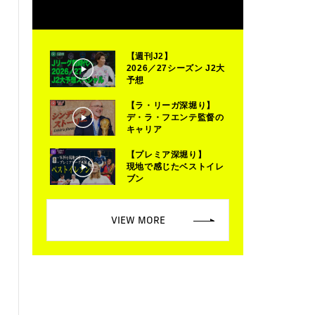
【週刊J2】
2026／27シーズン J2大
予想
【ラ・リーガ深堀り】
デ・ラ・フエンテ監督の
キャリア
【プレミア深堀り】
現地で感じたベストイレ
ブン
VIEW MORE