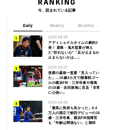
RANKING
今、読まれている記事
Daily
Weekly
Monthly
2026.08.08
アディショナルタイムの劇的2
発！ 鹿島・鬼木監督が称え
た“折れない心”「足が止まるか
止まらないかは…」
2026.08.07
視察の森保一監督「見入ってい
た」…16歳4カ月で開幕戦ゴー
ルの横浜FM・三井寺眞や鹿島
の18歳・吉田湊海に言及「非常
に心強い」
2026.08.08
「最高に気持ち良かった」6.4
万人の国立で鮮烈デビューの16
歳・三井寺眞、横浜FM指揮官
も「年齢は関係ない」と期待