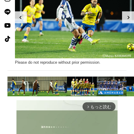
Please do not reproduce without prior permission.
もっと読む
arrow_forward_ios