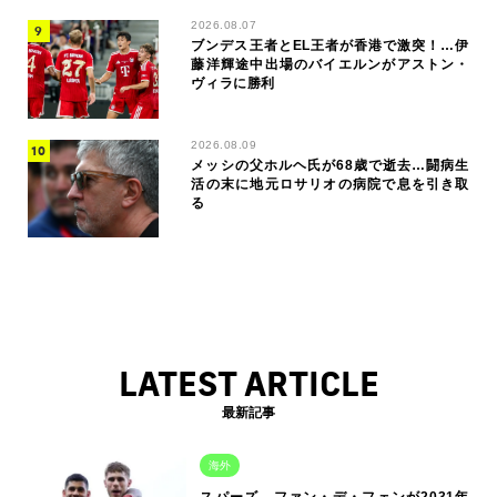
2026.08.07
ブンデス王者とEL王者が香港で激突！…伊
藤洋輝途中出場のバイエルンがアストン・
ヴィラに勝利
2026.08.09
メッシの父ホルヘ氏が68歳で逝去…闘病生
活の末に地元ロサリオの病院で息を引き取
る
LATEST ARTICLE
最新記事
海外