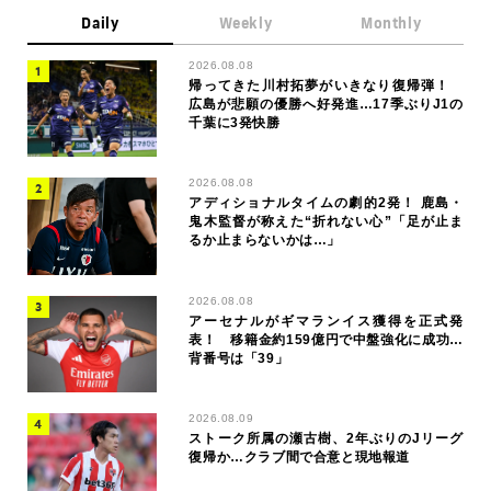
Daily
Weekly
Monthly
2026.08.08
帰ってきた川村拓夢がいきなり復帰弾！
広島が悲願の優勝へ好発進…17季ぶりJ1の
千葉に3発快勝
2026.08.08
アディショナルタイムの劇的2発！ 鹿島・
鬼木監督が称えた“折れない心”「足が止ま
るか止まらないかは…」
2026.08.08
アーセナルがギマランイス獲得を正式発
表！ 移籍金約159億円で中盤強化に成功…
背番号は「39」
2026.08.09
ストーク所属の瀬古樹、2年ぶりのJリーグ
復帰か…クラブ間で合意と現地報道