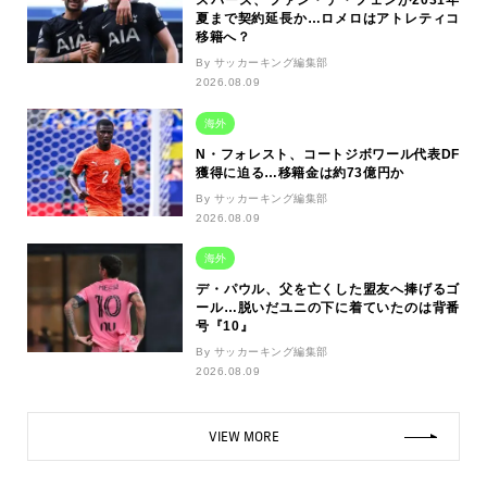
スパーズ、ファン・デ・フェンが2031年
夏まで契約延長か…ロメロはアトレティコ
移籍へ？
By サッカーキング編集部
2026.08.09
海外
N・フォレスト、コートジボワール代表DF
獲得に迫る…移籍金は約73億円か
By サッカーキング編集部
2026.08.09
海外
デ・パウル、父を亡くした盟友へ捧げるゴ
ール…脱いだユニの下に着ていたのは背番
号『10』
By サッカーキング編集部
2026.08.09
VIEW MORE