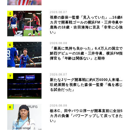
2026.08.07
視察の森保一監督「見入っていた」…16歳4
カ月で開幕戦ゴールの横浜FM・三井寺眞や
鹿島の18歳・吉田湊海に言及「非常に心強
い」
2026.08.08
「最高に気持ち良かった」6.4万人の国立で
鮮烈デビューの16歳・三井寺眞、横浜FM指
揮官も「年齢は関係ない」と期待
2026.08.07
新たなJリーグ開幕戦に約6万4000人来場…
壮絶展開を視察した森保一監督「魂を感じ
る試合だった」
2026.08.08
栃木C、田中パウロ淳一が開幕直前に全治5
カ月の負傷「パワーアップして戻ってきた
い」