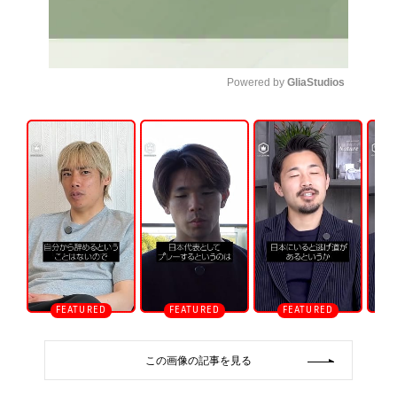
Powered by 
GliaStudios
U
n
m
u
t
e
この画像の記事を見る