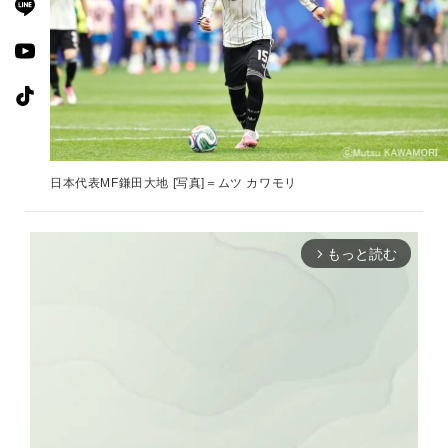
日本代表MF鎌田大地 [写真]＝ムツ カワモリ
もっと読む
arrow_forward_ios