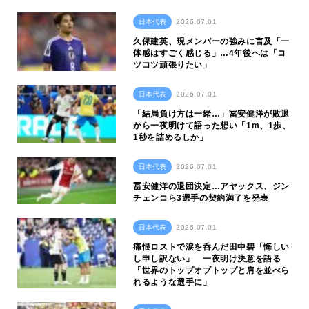
日本代表
2026.07.01
久保建英、現メンバーの強みに言及「一
体感はすごく感じる」…4年後へは「コ
ツコツ頑張りたい」
日本代表
2026.07.01
「結局負け方は一緒…」冨安健洋が敗退
から一夜明けて語った想い「1m、1歩、
1秒を詰めるしか」
日本代表
2026.07.01
冨安健洋の退団決定…アヤックス、ジン
チェンコら3選手の契約満了を発表
日本代表
2026.07.01
痛恨ロストで涙を呑んだ田中碧「悔しい
し申し訳ない」 一夜明け決意を語る
「世界のトップオブトップと肩を並べら
れるような選手に」