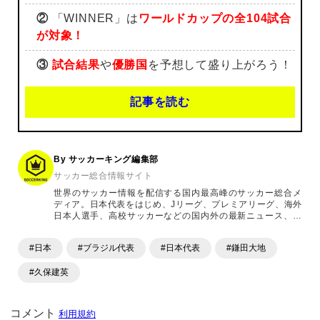
②
「WINNER」は
ワールドカップの全104試合
が対象！
③
試合結果
や
優勝国
を予想して盛り上がろう！
記事を読む
By サッカーキング編集部
サッカー総合情報サイト
世界のサッカー情報を配信する国内最高峰のサッカー総合メ
ディア。日本代表をはじめ、Jリーグ、プレミアリーグ、海外
日本人選手、高校サッカーなどの国内外の最新ニュース、コ
ラム、選手インタビュー、試合結果速報、ゲーム、ショッピ
ングといったサッカーにまつわるあらゆる情報を提供してい
#日本
#ブラジル代表
#日本代表
#鎌田大地
ます。「X」「Instagram」「YouTube」「TikTok」など、
各種SNSサービスも充実したコンテンツを発信中。
#久保建英