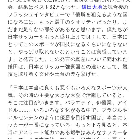
会、結果はベスト32となった。
鎌田大地
は試合後の
フラッシュインタビューで「優勝を狙えるような国
になるには、もっと選手のクオリティだったり、ま
だまだ足りない部分があるなと思います。僕たちが
日本サッカーをもっと盛り上げて良くして、日本に
とってこのスポーツが国技になるくらいにならない
と、やっぱり取れないなということは実感していま
す」と発言した。この発言の真意について問われた
鎌田は、日本とサッカー強豪国との違いとして、競
技を取り巻く文化や土台の差を挙げた。
「日本は本当に良くも悪くもいろんなスポーツが人
気。その時の主要な大きな大会で活躍していると、
そこに注目がいきます。バラエティ、俳優業、アイ
ドル……。いろいろな文化がある中で、ブラジルや
アルゼンチンのように優勝を目指す国は、本当にサ
ッカーが一番になっている。もっと下を見ると、本
当にアスリート能力のある選手はみんなサッカーを