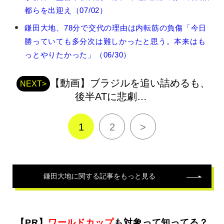
大
地
都らを出迎え（07/02）
の
鎌田大地、78分で交代の理由は内転筋の負傷「今日
関
連
勝っていても多分次は難しかったと思う。本来はも
記
っとやりたかった」（06/30）
事
【動画】ブラジルを追い詰めるも、
NEXT>
後半ATに悲劇…
1
2
>
鎌田大地
に関する記事をもっと見る
【PR】
ワールドカップ
も対象って知ってる？