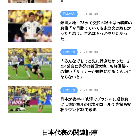
え
日本代表
2026.06.30
鎌田大地、78分で交代の理由は内転筋の
負傷「今日勝っていても多分次は難しか
ったと思う。本来はもっとやりたかっ
た」
日本代表
2026.06.30
「みんなでもっと先に行きたかった…」
全4試合に先発の鎌田大地、W杯優勝へ
の想い「サッカーが国技になるくらいに
ならないと」
日本代表
2026.06.30
日本が後半AT被弾でブラジルに逆転負
け…佐野海舟の代表初ゴールで先制もW
杯ラウンド32で敗退
日本代表の関連記事