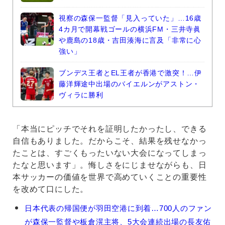
視察の森保一監督「見入っていた」…16歳
4カ月で開幕戦ゴールの横浜FM・三井寺眞
や鹿島の18歳・吉田湊海に言及「非常に心
強い」
ブンデス王者とEL王者が香港で激突！…伊
藤洋輝途中出場のバイエルンがアストン・
ヴィラに勝利
「本当にピッチでそれを証明したかったし、できる
自信もありました。だからこそ、結果を残せなかっ
たことは、すごくもったいない大会になってしまっ
たなと思います」。悔しさをにじませながらも、日
本サッカーの価値を世界で高めていくことの重要性
を改めて口にした。
鎌
日本代表の帰国便が羽田空港に到着…700人のファン
田
が森保一監督や板倉滉主将、5大会連続出場の長友佑