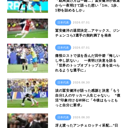
「結局負け方は一緒…」冨安健洋が敗退
から一夜明けて語った想い「1m、1歩、
1秒を詰めるしか」
日本代表
2026.07.01
冨安健洋の退団決定…アヤックス、ジン
チェンコら3選手の契約満了を発表
日本代表
2026.07.01
痛恨ロストで涙を呑んだ田中碧「悔しい
し申し訳ない」 一夜明け決意を語る
「世界のトップオブトップと肩を並べら
れるような選手に」
日本代表
2026.06.30
涙の冨安健洋が語った感謝と決意「もう
自分1人のサッカー人生じゃない」 “復
活”印象付けるW杯に「今後はもっとも
っと自分に要求」
日本代表
2026.06.30
冴え渡ったアンチェロッティ采配…“日