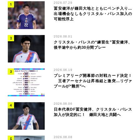
2026.07.29
冨安健洋が鎌田大地とともにベンチ入り…
出場機会なしもクリスタル・パレス加入の
可能性浮上
2026.08.01
クリスタル・パレスの“練習生”冨安健洋、
後半途中から約30分間プレー
2026.06.19
プレミアリーグ開幕節の対戦カード決定！
王者アーセナルは昇格組と激突…リヴァ
プールが“難所”へ
2026.08.06
日本代表DF冨安健洋、クリスタル・パレス
加入が決定的に！ 鎌田大地と共闘へ
2026.08.08