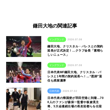
鎌田大地の関連記事
イングランド
2026.07.08
鎌田大地、クリスタル・パレスとの契約
延長が正式決定！…クラブ会長「素晴ら
しいニュース」
イングランド
2026.07.08
日本代表MF鎌田大地、クリスタル・パ
レスと1年間の契約延長へ！…“恩師”退
任も残留濃厚
日本代表
2026.07.02
日本代表の帰国便が羽田空港に到着…70
0人のファンが森保一監督や板倉滉主
将、5大会連続出場の長友佑都らを出迎