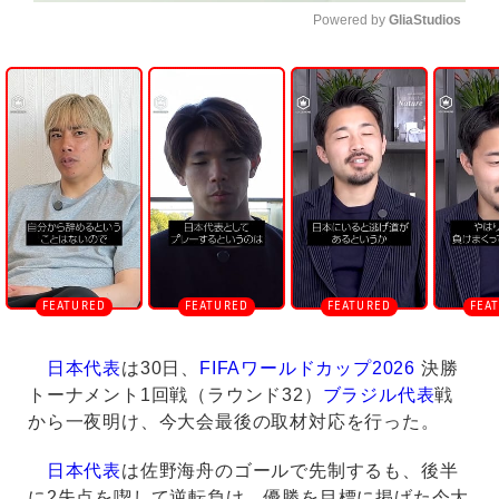
Powered by 
GliaStudios
U
n
m
u
t
e
日本代表
は30日、
FIFAワールドカップ2026
決勝
トーナメント1回戦（ラウンド32）
ブラジル代表
戦
から一夜明け、今大会最後の取材対応を行った。
日本代表
は佐野海舟のゴールで先制するも、後半
に2失点を喫して逆転負け。優勝を目標に掲げた今大