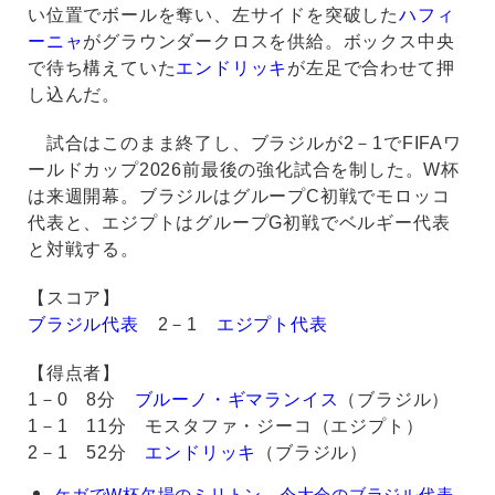
い位置でボールを奪い、左サイドを突破した
ハフィ
ーニャ
がグラウンダークロスを供給。ボックス中央
で待ち構えていた
エンドリッキ
が左足で合わせて押
し込んだ。
試合はこのまま終了し、ブラジルが2－1でFIFAワ
ールドカップ2026前最後の強化試合を制した。W杯
は来週開幕。ブラジルはグループC初戦でモロッコ
代表と、エジプトはグループG初戦でベルギー代表
と対戦する。
【スコア】
ブラジル代表
2－1
エジプト代表
【得点者】
1－0 8分
ブルーノ・ギマランイス
（ブラジル）
1－1 11分 モスタファ・ジーコ（エジプト）
2－1 52分
エンドリッキ
（ブラジル）
エ
ケガでW杯欠場のミリトン、今大会のブラジル代表