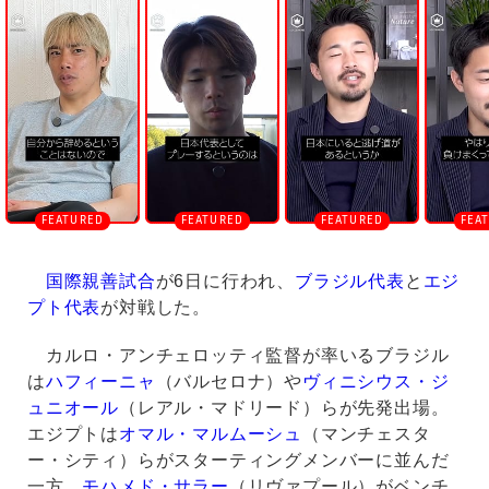
n
m
u
t
e
国際親善試合
が6日に行われ、
ブラジル代表
と
エジ
プト代表
が対戦した。
カルロ・アンチェロッティ監督が率いるブラジル
は
ハフィーニャ
（バルセロナ）や
ヴィニシウス・ジ
ュニオール
（レアル・マドリード）らが先発出場。
エジプトは
オマル・マルムーシュ
（マンチェスタ
ー・シティ）らがスターティングメンバーに並んだ
一方、
モハメド・サラー
（リヴァプール）がベンチ