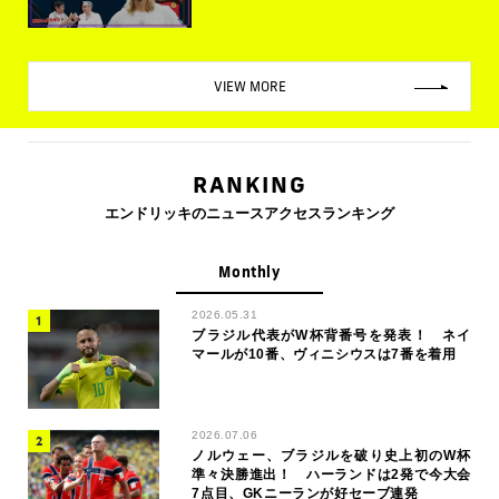
VIEW MORE
RANKING
エンドリッキのニュースアクセスランキング
Monthly
2026.05.31
ブラジル代表がW杯背番号を発表！ ネイ
マールが10番、ヴィニシウスは7番を着用
2026.07.06
ノルウェー、ブラジルを破り史上初のW杯
準々決勝進出！ ハーランドは2発で今大会
7点目、GKニーランが好セーブ連発