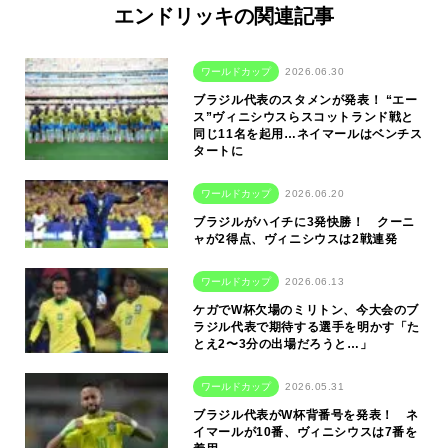
エンドリッキの関連記事
ワールドカップ
2026.06.30
ブラジル代表のスタメンが発表！ “エー
ス”ヴィニシウスらスコットランド戦と
同じ11名を起用…ネイマールはベンチス
タートに
ワールドカップ
2026.06.20
ブラジルがハイチに3発快勝！ クーニ
ャが2得点、ヴィニシウスは2戦連発
ワールドカップ
2026.06.13
ケガでW杯欠場のミリトン、今大会のブ
ラジル代表で期待する選手を明かす「た
とえ2〜3分の出場だろうと…」
ワールドカップ
2026.05.31
ブラジル代表がW杯背番号を発表！ ネ
イマールが10番、ヴィニシウスは7番を