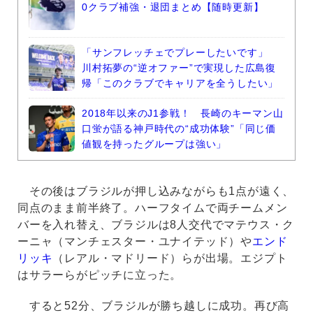
0クラブ補強・退団まとめ【随時更新】
「サンフレッチェでプレーしたいです」
川村拓夢の“逆オファー”で実現した広島復
帰「このクラブでキャリアを全うしたい」
2018年以来のJ1参戦！ 長崎のキーマン山
口蛍が語る神戸時代の“成功体験”「同じ価
値観を持ったグループは強い」
その後はブラジルが押し込みながらも1点が遠く、
同点のまま前半終了。ハーフタイムで両チームメン
バーを入れ替え、ブラジルは8人交代でマテウス・ク
ーニャ（マンチェスター・ユナイテッド）や
エンド
リッキ
（レアル・マドリード）らが出場。エジプト
はサラーらがピッチに立った。
すると52分、ブラジルが勝ち越しに成功。再び高