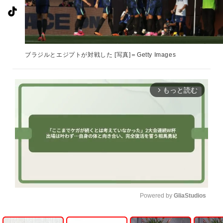
ブラジルとエジプトが対戦した [写真]＝Getty Images
もっと読む
arrow_forward_ios
Powered by 
GliaStudios
U