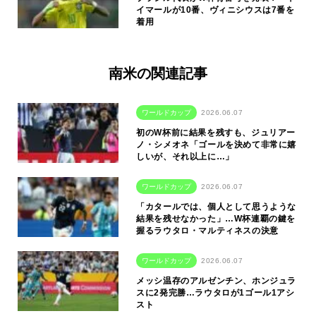
イマールが10番、ヴィニシウスは7番を
着用
南米の関連記事
ワールドカップ
2026.06.07
初のW杯前に結果を残すも、ジュリアー
ノ・シメオネ「ゴールを決めて非常に嬉
しいが、それ以上に…」
ワールドカップ
2026.06.07
「カタールでは、個人として思うような
結果を残せなかった」…W杯連覇の鍵を
握るラウタロ・マルティネスの決意
ワールドカップ
2026.06.07
メッシ温存のアルゼンチン、ホンジュラ
スに2発完勝…ラウタロが1ゴール1アシ
スト