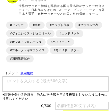
サッカー総合情報サイト
世界のサッカー情報を配信する国内最高峰のサッカー総合メ
ディア。日本代表をはじめ、Jリーグ、プレミアリーグ、海外
日本人選手、高校サッカーなどの国内外の最新ニュース、コ
ラム、選手インタビュー、試合結果速報、ゲーム、ショッピ
ングといったサッカーにまつわるあらゆる情報を提供してい
#アフリカ
#南米
#エジプト代表
#ブラジル代表
ます。「X」「Instagram」「YouTube」「TikTok」など、
各種SNSサービスも充実したコンテンツを発信中。
#ヴィニシウス・ジュニオール
#エンドリッキ
#オマル・マルムーシュ
#ハフィーニャ
#ブルーノ・ギマランイス
#モハメド・サラー
#国際親善試合