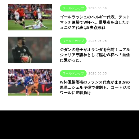
ワールドカップ
2026.06.06
ゴールラッシュのベルギー代表、テスト
マッチ連勝でW杯へ…退場者を出したチ
ュニジア代表は5失点敗戦
ワールドカップ
2026.06.05
ジダンの息子がオランダを完封！…アル
ジェリア守護神として臨むW杯へ「自信
に繋がった」
ワールドカップ
2026.06.05
W杯優勝候補のフランス代表がまさかの
黒星…シェルキ弾で先制も、コートジボ
ワールに逆転負け