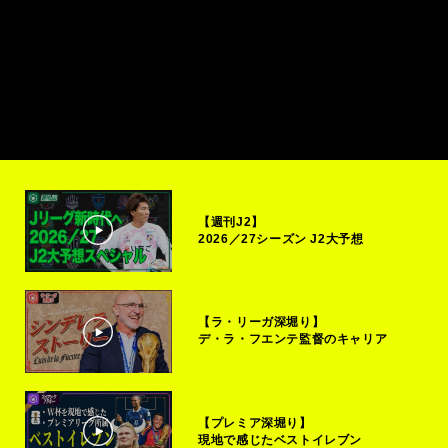
【週刊J2】
2026／27シーズン J2大予想
【ラ・リーガ深堀り】
デ・ラ・フエンテ監督のキャリア
【プレミア深堀り】
現地で感じたベストイレブン