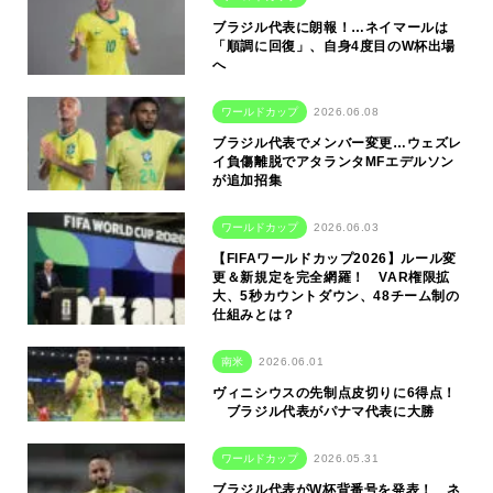
ブラジル代表に朗報！…ネイマールは
「順調に回復」、自身4度目のW杯出場
へ
ワールドカップ
2026.06.08
ブラジル代表でメンバー変更…ウェズレ
イ負傷離脱でアタランタMFエデルソン
が追加招集
ワールドカップ
2026.06.03
【FIFAワールドカップ2026】ルール変
更＆新規定を完全網羅！ VAR権限拡
大、5秒カウントダウン、48チーム制の
仕組みとは？
南米
2026.06.01
ヴィニシウスの先制点皮切りに6得点！
ブラジル代表がパナマ代表に大勝
ワールドカップ
2026.05.31
ブラジル代表がW杯背番号を発表！ ネ