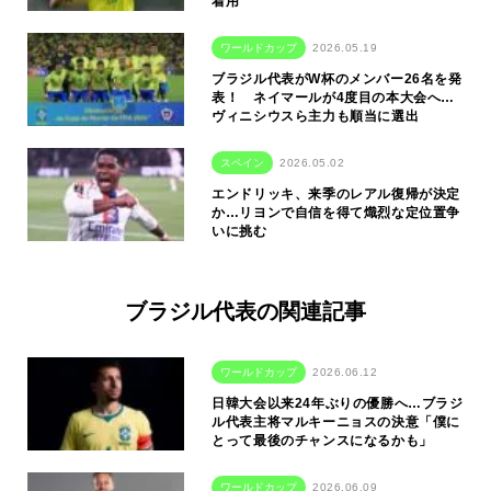
着用
ワールドカップ
2026.05.19
ブラジル代表がW杯のメンバー26名を発
表！ ネイマールが4度目の本大会へ…
ヴィニシウスら主力も順当に選出
スペイン
2026.05.02
エンドリッキ、来季のレアル復帰が決定
か…リヨンで自信を得て熾烈な定位置争
いに挑む
ブラジル代表の関連記事
ワールドカップ
2026.06.12
日韓大会以来24年ぶりの優勝へ…ブラジ
ル代表主将マルキーニョスの決意「僕に
とって最後のチャンスになるかも」
ワールドカップ
2026.06.09