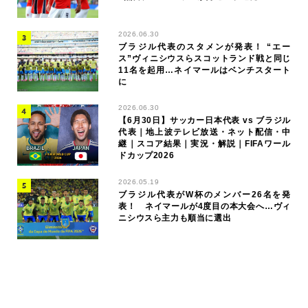
2026.06.30
ブラジル代表のスタメンが発表！ “エー
ス”ヴィニシウスらスコットランド戦と同じ
11名を起用…ネイマールはベンチスタート
に
2026.06.30
【6月30日】サッカー日本代表 vs ブラジル
代表｜地上波テレビ放送・ネット配信・中
継｜スコア結果｜実況・解説｜FIFAワール
ドカップ2026
2026.05.19
ブラジル代表がW杯のメンバー26名を発
表！ ネイマールが4度目の本大会へ…ヴィ
ニシウスら主力も順当に選出