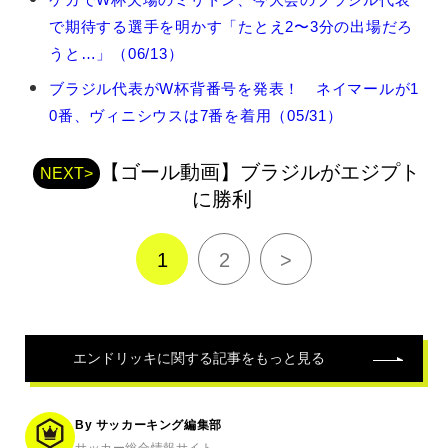
ン
で期待する選手を明かす「たとえ2〜3分の出場だろ
ド
リ
うと…」（06/13）
ッ
ブラジル代表がW杯背番号を発表！ ネイマールが1
キ
の
0番、ヴィニシウスは7番を着用（05/31）
関
連
【ゴール動画】ブラジルがエジプト
記
NEXT>
事
に勝利
1
2
>
エンドリッキ
に関する記事をもっと見る
By サッカーキング編集部