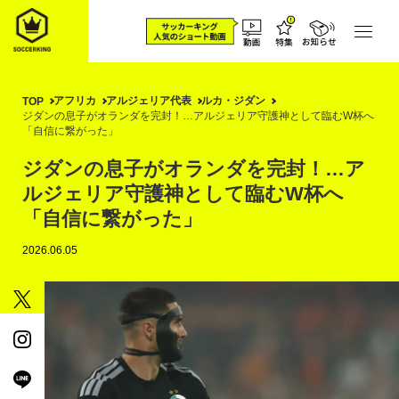
アフリカ
アルジェリア代表
ルカ・ジダン
TOP
ジダンの息子がオランダを完封！…アルジェリア守護神として臨むW杯へ
「自信に繋がった」
ジダンの息子がオランダを完封！…ア
ルジェリア守護神として臨むW杯へ
「自信に繋がった」
2026.06.05