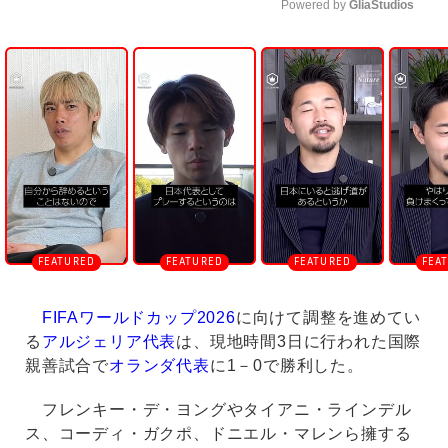
Powered by 
GliaStudios
U
n
m
u
t
e
FIFAワールドカップ2026
に向けて調整を進めてい
る
アルジェリア代表
は、現地時間3日に行われた国際
親善試合で
オランダ代表
に1－0で勝利した。
フレンキー・デ・ヨングやタイアニ・ラインデル
ス、コーディ・ガクポ、ドニエル・マレンら擁する