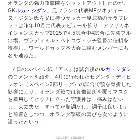
オランダの強力攻撃陣をシャットアウトしたのが、
GK
ルカ・ジダン
。元フランス代表MFジネディー
ヌ・ジダン氏を父に持つサッカー界屈指のサラブレ
ッドは昨年10月に代表デビューを飾り、アフリカネ
イションズカップ2025でも5試合中4試合に先発フル
出場。ヴラディミル・ペトコヴィッチ監督の信頼を
獲得し、ワールドカップ本大会に臨むメンバーにも
名を連ねた。
4日のスペイン紙『アス』は試合後の
ルカ・ジダン
のコメントを紹介。4月に行われたセグンダ・ディビ
シオン（スペイン2部リーグ）の試合で顎を骨折した
影響により、オランダ戦では負傷箇所を覆うマスク
を着用してピッチに立った守護神は「痛みはない
し、大丈夫だ。すべてが順調だし、調子は良いよ」
と前置きしつつ、オランダ撃破の喜びを次のように
語ったという。
ADVERTISEMENT