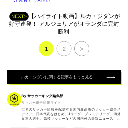
連
記
【ハイライト動画】ルカ・ジダンが
事
NEXT>
好守連発！ アルジェリアがオランダに完封
勝利
1
2
>
ルカ・ジダン
に関する記事をもっと見る
By サッカーキング編集部
サッカー総合情報サイト
世界のサッカー情報を配信する国内最高峰のサッカー総合メ
ディア。日本代表をはじめ、Jリーグ、プレミアリーグ、海外
日本人選手、高校サッカーなどの国内外の最新ニュース、コ
ラム、選手インタビュー、試合結果速報、ゲーム、ショッピ
ングといったサッカーにまつわるあらゆる情報を提供してい