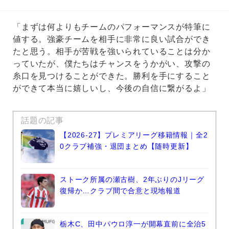
「まずは何よりもチームのパフォーマンスが特筆に
値する。強豪チームを相手に非常に良い試合ができ
たと思う。相手が苦戦を強いられていることは分か
っていたが、僕たちはチャンスをうかがい、攻撃の
糸口を見つけることができた。勝利を手にすること
ができて本当に嬉しいし、今後の自信に繋がるよ」
話題の記事
【2026-27】プレミアリーグ移籍情報｜全2
0クラブ補強・退団まとめ【随時更新】
ストーク所属の瀬古樹、2年ぶりのJリーグ
復帰か…クラブ間で合意と現地報道
栃木C、田中パウロ淳一が開幕直前に全治5