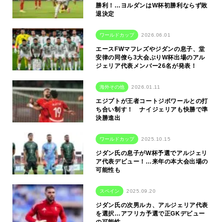
勝利！…ヨルダンはW杯初勝利ならず敗
退決定
ワールドカップ
2026.06.01
エースFWマフレズやジダンの息子、堂
安律の同僚ら3大会ぶりW杯出場のアル
ジェリア代表メンバー26名が発表！
海外その他
2026.01.11
エジプトが王者コートジボワールとの打
ち合い制す！ ナイジェリアも快勝で準
決勝進出
ワールドカップ
2025.10.15
ジダン氏の息子がW杯予選でアルジェリ
ア代表デビュー！…来年の本大会出場の
可能性も
スペイン
2025.09.20
ジダン氏の次男ルカ、アルジェリア代表
を選択…アフリカ予選で正GKデビュー
の可能性