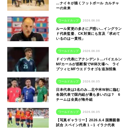
…ナイキが描くフットボール カルチャ
ーの未来
ワールドカップ
2026.06.06
ルール変更の多さに戸惑い…イングラン
ド代表監督、CK対策にも言及「求めて
いるのは一貫性」
ワールドカップ
2026.06.06
ドイツ代表にアクシデント…バイエルン
MFカールが筋断裂でW杯欠場へ ライ
プツィヒMFウエドラオゴを追加招集
ワールドカップ
2026.06.05
日本代表は3名のみ…北中米W杯に臨む
各国代表で国内組が最も多いのは？ 6
チームは全員が海外組
ワールドカップ
2026.06.05
【写真ギャラリー】2026.6.4 国際親善
試合 スペイン代表 1－1 イラク代表