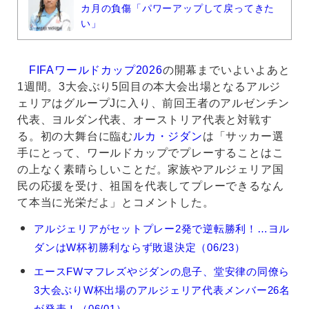
カ月の負傷「パワーアップして戻ってきた
い」
FIFAワールドカップ2026
の開幕までいよいよあと
1週間。3大会ぶり5回目の本大会出場となるアルジ
ェリアはグループJに入り、前回王者のアルゼンチン
代表、ヨルダン代表、オーストリア代表と対戦す
る。初の大舞台に臨む
ルカ・ジダン
は「サッカー選
手にとって、ワールドカップでプレーすることはこ
の上なく素晴らしいことだ。家族やアルジェリア国
民の応援を受け、祖国を代表してプレーできるなん
て本当に光栄だよ」とコメントした。
ル
アルジェリアがセットプレー2発で逆転勝利！…ヨル
カ・
ダンはW杯初勝利ならず敗退決定（06/23）
ジ
ダ
エースFWマフレズやジダンの息子、堂安律の同僚ら
ン
3大会ぶりW杯出場のアルジェリア代表メンバー26名
の
関
が発表！（06/01）