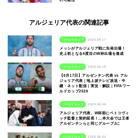
アルジェリア代表の関連記事
ワールドカップ
2026.06.17
メッシがアルジェリア戦に先発出場！
史上初となる6度目のW杯出場を達成
ワールドカップ
2026.06.16
【6月17日】アルゼンチン代表 vs アル
ジェリア代表｜地上波テレビ放送・中
継・ネット配信｜実況・解説｜FIFAワー
ルドカップ2026
ワールドカップ
2026.06.08
アルジェリア代表、W杯前にペトコヴィ
ッチ監督と契約延長！…本大会では王者
アルゼンチンらと同じグループJに
ワールドカップ
2026.06.04