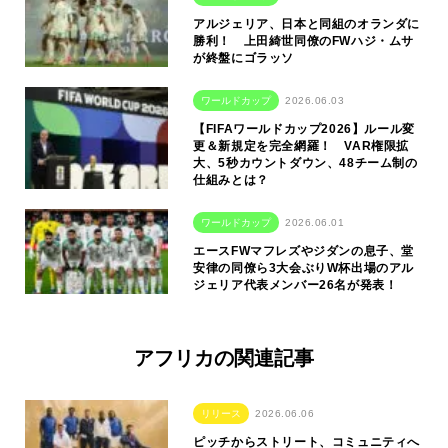
アルジェリア、日本と同組のオランダに
勝利！ 上田綺世同僚のFWハジ・ムサ
が終盤にゴラッソ
ワールドカップ
2026.06.03
【FIFAワールドカップ2026】ルール変
更＆新規定を完全網羅！ VAR権限拡
大、5秒カウントダウン、48チーム制の
仕組みとは？
ワールドカップ
2026.06.01
エースFWマフレズやジダンの息子、堂
安律の同僚ら3大会ぶりW杯出場のアル
ジェリア代表メンバー26名が発表！
アフリカの関連記事
リリース
2026.06.06
ピッチからストリート、コミュニティへ