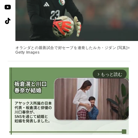
オランダとの親善試合で好セーブを連発したルカ・ジダン [写真]=
Getty Images
もっと読む
arrow_forward_ios