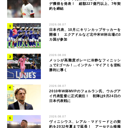
デ獲得を発表！ 総額227億円以上、7年契
約を締結
2026.08.07
日本代表、10月にキリンカップサッカーを
開催！ エクアドルなど北中米W杯出場の3
カ国が参加
2026.08.06
メッシが高難度ボレーに冷静なフィニッシ
ュで2ゴール！…インテル・マイアミを逆転
勝利に導く
2026.08.07
2010年W杯MVPのフォルラン氏、ウルグア
イ代表監督に正式就任！ 初陣は9月24日の
日本代表戦に
2026.08.07
ヴィニシウス、レアル・マドリードとの契
約を2032年夏まで延長！ アーセナル移籍