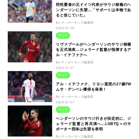
同性愛者の元ドイツ代表がサウジ移籍のヘ
ンダーソンに失望…「サポートは本物であ
ると信じていた」
By サッカーキング編集部
2023.07.28
アジア
リヴァプールがヘンダーソンのサウジ移籍
を正式発表…ジェラード監督が指揮するア
ル・イテファクへ
By サッカーキング編集部
2023.07.27
アジア
アル・イテファク、リヨン退団の27歳FW
ムサ・デンベレ獲得を発表！
By サッカーキング編集部
2023.07.27
アジア
ヘンダーソンのサウジ行きが決定的に、ジ
ェラード監督と再共演へ…LGBTQ＋のサ
ポーター団体は失望を表明
By サッカーキング編集部