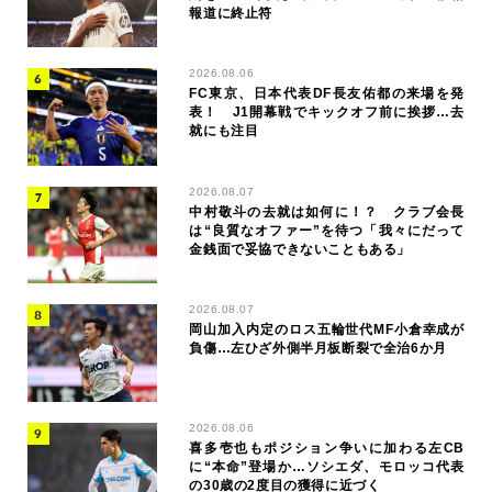
報道に終止符
2026.08.06
FC東京、日本代表DF長友佑都の来場を発
表！ J1開幕戦でキックオフ前に挨拶…去
就にも注目
2026.08.07
中村敬斗の去就は如何に！？ クラブ会長
は“良質なオファー”を待つ「我々にだって
金銭面で妥協できないこともある」
2026.08.07
岡山加入内定のロス五輪世代MF小倉幸成が
負傷…左ひざ外側半月板断裂で全治6か月
2026.08.06
喜多壱也もポジション争いに加わる左CB
に“本命”登場か…ソシエダ、モロッコ代表
の30歳の2度目の獲得に近づく