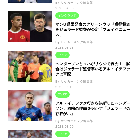
By サッカーキング編集部
2023.09.06
イングランド
マンU退団発表のグリーンウッド獲得報道
をジェラード監督が否定「フェイクニュー
ス」
By サッカーキング編集部
2023.08.23
アジア
ヘンダーソンとマネがサウジで再会！ 試
合はジェラード監督率いるアル・イテファ
クに軍配
By サッカーキング編集部
2023.08.15
アジア
アル・イテファク行きを決断したヘンダー
ソン、移籍の理由を明かす「ジェラードの
存在が…」
By サッカーキング編集部
2023.08.09
アジア