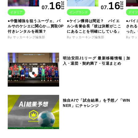
16
16
2023
2023
07.
07.
イタリア
イングランド
ドイツ
●中盤補強を狙うユーヴェ、バ
●ケイン獲得は間近？ バイエ
●バイ
ルサのケシエに関心か…買取OP
ルン名誉会長「彼は決断がここ
される
付きレンタルを画策？
にあることを明確にしている」
った。
By サッカーキング編集部
By サッカーキング編集部
By サ
明治安田J1リーグ 最新移籍情報｜加
入・退団・契約満了・引退まとめ
独自AIで「試合結果」を予想／「WIN
NER」にチャレンジ