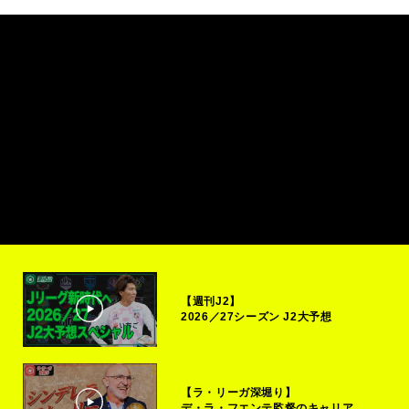
【週刊J2】
2026／27シーズン J2大予想
【ラ・リーガ深堀り】
デ・ラ・フエンテ監督のキャリア