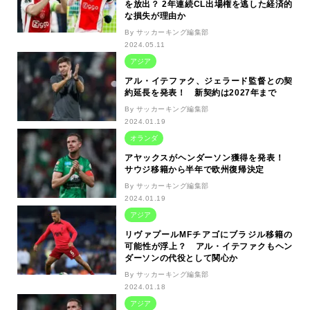
を放出？ 2年連続CL出場権を逃した経済的
な損失が理由か
By サッカーキング編集部
2024.05.11
アジア
アル・イテファク、ジェラード監督との契
約延長を発表！ 新契約は2027年まで
By サッカーキング編集部
2024.01.19
オランダ
アヤックスがヘンダーソン獲得を発表！
サウジ移籍から半年で欧州復帰決定
By サッカーキング編集部
2024.01.19
アジア
リヴァプールMFチアゴにブラジル移籍の
可能性が浮上？ アル・イテファクもヘン
ダーソンの代役として関心か
By サッカーキング編集部
2024.01.18
アジア