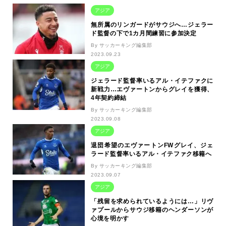
アジア
無所属のリンガードがサウジへ…ジェラー
ド監督の下で1カ月間練習に参加決定
By サッカーキング編集部
2023.09.23
アジア
ジェラード監督率いるアル・イテファクに
新戦力…エヴァートンからグレイを獲得、
4年契約締結
By サッカーキング編集部
2023.09.08
アジア
退団希望のエヴァートンFWグレイ、ジェ
ラード監督率いるアル・イテファク移籍へ
By サッカーキング編集部
2023.09.07
アジア
「残留を求められているようには…」リヴ
ァプールからサウジ移籍のヘンダーソンが
心境を明かす