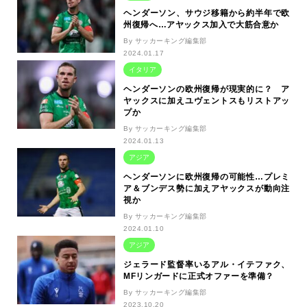
ヘンダーソン、サウジ移籍から約半年で欧
州復帰へ…アヤックス加入で大筋合意か
By サッカーキング編集部
2024.01.17
イタリア
ヘンダーソンの欧州復帰が現実的に？ ア
ヤックスに加えユヴェントスもリストアッ
プか
By サッカーキング編集部
2024.01.13
アジア
ヘンダーソンに欧州復帰の可能性…プレミ
ア＆ブンデス勢に加えアヤックスが動向注
視か
By サッカーキング編集部
2024.01.10
アジア
ジェラード監督率いるアル・イテファク、
MFリンガードに正式オファーを準備？
By サッカーキング編集部
2023.10.20