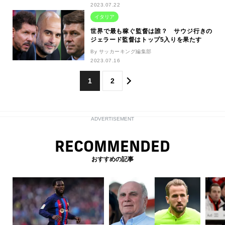
2023.07.22
イタリア
世界で最も稼ぐ監督は誰？ サウジ行きの
ジェラード監督はトップ5入りを果たす
By サッカーキング編集部
2023.07.16
1
2
ADVERTISEMENT
RECOMMENDED
おすすめの記事