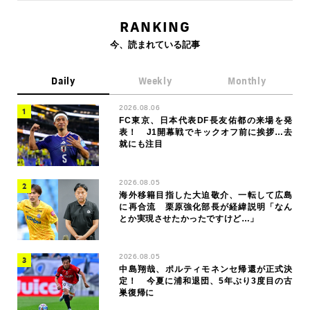
RANKING
今、読まれている記事
Daily
Weekly
Monthly
2026.08.06
FC東京、日本代表DF長友佑都の来場を発
表！ J1開幕戦でキックオフ前に挨拶…去
就にも注目
2026.08.05
海外移籍目指した大迫敬介、一転して広島
に再合流 栗原強化部長が経緯説明「なん
とか実現させたかったですけど…」
2026.08.05
中島翔哉、ポルティモネンセ帰還が正式決
定！ 今夏に浦和退団、5年ぶり3度目の古
巣復帰に