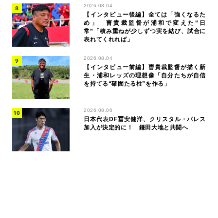
2026.08.04
【インタビュー後編】全ては「強くなるた
め」 曺貴裁監督が浦和で変えた“日
常”「積み重ねが少しずつ実を結び、試合に
表れてくれれば」
2026.08.04
【インタビュー前編】曺貴裁監督が描く新
生・浦和レッズの理想像「自分たちが自信
を持てる“確固たる柱”を作る」
2026.08.06
日本代表DF冨安健洋、クリスタル・パレス
加入が決定的に！ 鎌田大地と共闘へ