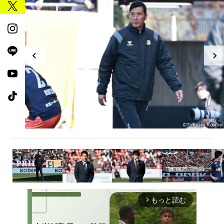
もっと読む
arrow_forward_ios