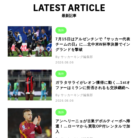
LATEST ARTICLE
最新記事
海外
7月15日はアルゼンチンで『サッカー代表
チームの日』に…北中米W杯準決勝でイン
グランドを撃破
By サッカーキング編集部
2026.08.06
海外
ガラタサライがレオン獲得に動く…1stオ
ファーはミランに拒否されるも交渉継続へ
By サッカーキング編集部
2026.08.06
海外
アンヘリーニョが古巣デポルティーボへ帰
還！…ローマから買取OP付レンタルで加
入