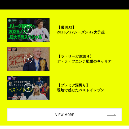
【週刊J2】
2026／27シーズン J2大予想
【ラ・リーガ深堀り】
デ・ラ・フエンテ監督のキャリア
【プレミア深堀り】
現地で感じたベストイレブン
VIEW MORE