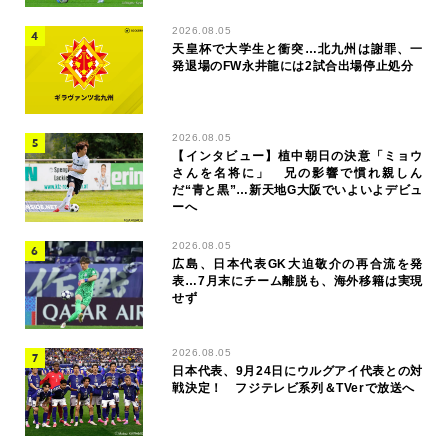
2026.08.05
天皇杯で大学生と衝突…北九州は謝罪、一
発退場のFW永井龍には2試合出場停止処分
2026.08.05
【インタビュー】植中朝日の決意「ミョウ
さんを名将に」 兄の影響で慣れ親しん
だ“青と黒”…新天地G大阪でいよいよデビュ
ーへ
2026.08.05
広島、日本代表GK大迫敬介の再合流を発
表…7月末にチーム離脱も、海外移籍は実現
せず
2026.08.05
日本代表、9月24日にウルグアイ代表との対
戦決定！ フジテレビ系列＆TVerで放送へ