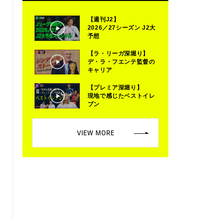
【週刊J2】
2026／27シーズン J2大
予想
【ラ・リーガ深堀り】
デ・ラ・フエンテ監督の
キャリア
【プレミア深堀り】
現地で感じたベストイレ
ブン
VIEW MORE