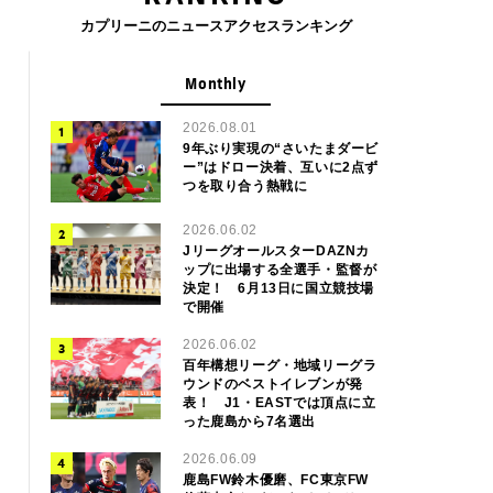
カプリーニのニュースアクセスランキング
Monthly
2026.08.01
9年ぶり実現の“さいたまダービ
ー”はドロー決着、互いに2点ず
つを取り合う熱戦に
2026.06.02
JリーグオールスターDAZNカ
ップに出場する全選手・監督が
決定！ 6月13日に国立競技場
で開催
2026.06.02
百年構想リーグ・地域リーグラ
ウンドのベストイレブンが発
表！ J1・EASTでは頂点に立
った鹿島から7名選出
2026.06.09
鹿島FW鈴木優磨、FC東京FW