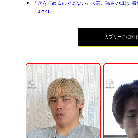
ー
「穴を埋めるのではない」大宮、強さの源は“熾
ニ
（02/21）
の
関
連
記
カプリーニ
に関
事