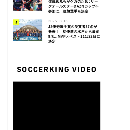
佐藤恵允らがケガのためJリー
グオールスターDAZNカップ不
参加に…追加選手も決定
2025.12.16
J2優秀選手賞の受賞者37名が
発表！ 初優勝の水戸から最多
8名…MVPとベスト11は22日に
決定
SOCCERKING VIDEO