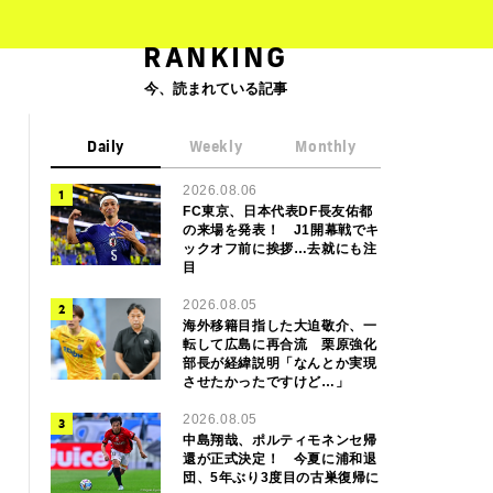
RANKING
今、読まれている記事
Daily
Weekly
Monthly
2026.08.06
FC東京、日本代表DF長友佑都
の来場を発表！ J1開幕戦でキ
ックオフ前に挨拶…去就にも注
目
2026.08.05
海外移籍目指した大迫敬介、一
転して広島に再合流 栗原強化
部長が経緯説明「なんとか実現
させたかったですけど…」
2026.08.05
中島翔哉、ポルティモネンセ帰
還が正式決定！ 今夏に浦和退
団、5年ぶり3度目の古巣復帰に