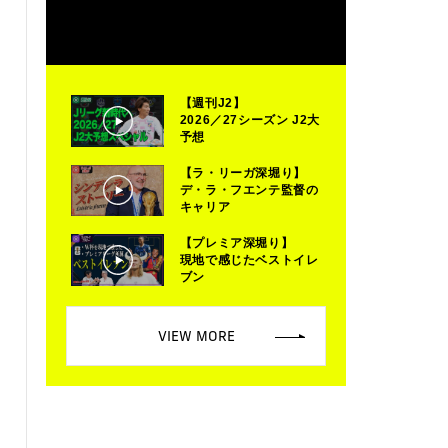
【週刊J2】
2026／27シーズン J2大
予想
【ラ・リーガ深堀り】
デ・ラ・フエンテ監督の
キャリア
【プレミア深堀り】
現地で感じたベストイレ
ブン
VIEW MORE