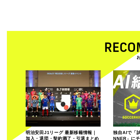
RECO
明治安田J1リーグ 最新移籍情報｜
独自AIで「
加入・退団・契約満了・引退まとめ
NNER」に