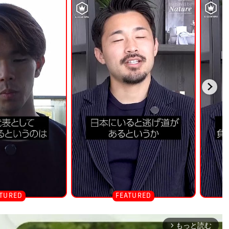
もっと読む
arrow_forward_ios