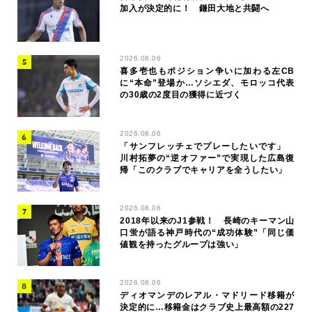
加入が決定的に！ 鎌田大地と共闘へ
2026.08.06
喜多壱也もポジション争いに加わる左CB
に“本命”登場か…ソシエダ、モロッコ代表
の30歳の2度目の獲得に近づく
2026.08.06
「サンフレッチェでプレーしたいです」
川村拓夢の“逆オファー”で実現した広島復
帰「このクラブでキャリアを全うしたい」
2026.08.06
2018年以来のJ1参戦！ 長崎のキーマン山
口蛍が語る神戸時代の“成功体験”「同じ価
値観を持ったグループは強い」
2026.08.06
ディオマンデのレアル・マドリード移籍が
決定的に…移籍金はクラブ史上最高額の227