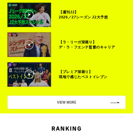
【週刊J2】
2026／27シーズン J2大予想
【ラ・リーガ深堀り】
デ・ラ・フエンテ監督のキャリア
【プレミア深堀り】
現地で感じたベストイレブン
VIEW MORE
RANKING