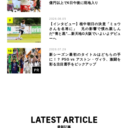
億円以上で6日午後に現地入り
2026.08.05
【インタビュー】植中朝日の決意「ミョウ
さんを名将に」 兄の影響で慣れ親しん
だ“青と黒”…新天地G大阪でいよいよデビュ
ーへ
2026.07.29
新シーズン最初のタイトルはどちらの手
に！？ PSG vs アストン・ヴィラ、激闘を
彩る注目選手をピックアップ
LATEST ARTICLE
最新記事