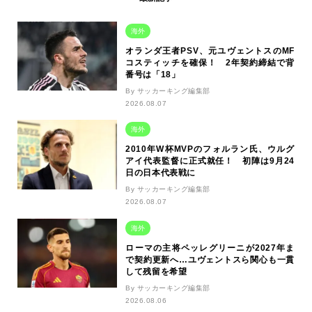
海外
オランダ王者PSV、元ユヴェントスのMF
コスティッチを確保！ 2年契約締結で背
番号は「18」
By サッカーキング編集部
2026.08.07
海外
2010年W杯MVPのフォルラン氏、ウルグ
アイ代表監督に正式就任！ 初陣は9月24
日の日本代表戦に
By サッカーキング編集部
2026.08.07
海外
ローマの主将ペッレグリーニが2027年ま
で契約更新へ…ユヴェントスら関心も一貫
して残留を希望
By サッカーキング編集部
2026.08.06