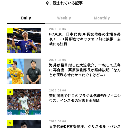
今、読まれている記事
Daily
Weekly
Monthly
2026.08.06
FC東京、日本代表DF長友佑都の来場を発
表！ J1開幕戦でキックオフ前に挨拶…去
就にも注目
2026.08.05
海外移籍目指した大迫敬介、一転して広島
に再合流 栗原強化部長が経緯説明「なん
とか実現させたかったですけど…」
2026.08.06
契約問題で注目のブラジル代表FWヴィニシ
ウス、インスタの写真を全削除
2026.08.06
日本代表DF冨安健洋、クリスタル・パレス