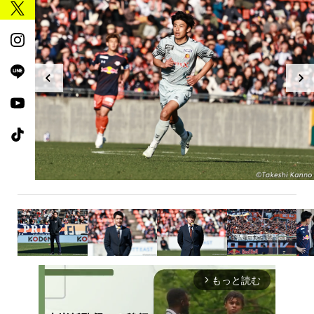
もっと読む
arrow_forward_ios