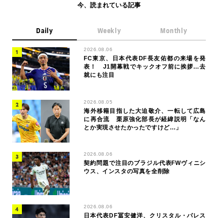
今、読まれている記事
Daily
Weekly
Monthly
2026.08.06
FC東京、日本代表DF長友佑都の来場を発
表！ J1開幕戦でキックオフ前に挨拶…去
就にも注目
2026.08.05
海外移籍目指した大迫敬介、一転して広島
に再合流 栗原強化部長が経緯説明「なん
とか実現させたかったですけど…」
2026.08.06
契約問題で注目のブラジル代表FWヴィニシ
ウス、インスタの写真を全削除
2026.08.06
日本代表DF冨安健洋、クリスタル・パレス