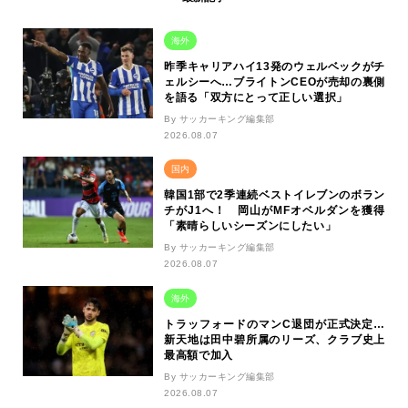
海外
昨季キャリアハイ13発のウェルベックがチ
ェルシーへ…ブライトンCEOが売却の裏側
を語る「双方にとって正しい選択」
By サッカーキング編集部
2026.08.07
国内
韓国1部で2季連続ベストイレブンのボラン
チがJ1へ！ 岡山がMFオベルダンを獲得
「素晴らしいシーズンにしたい」
By サッカーキング編集部
2026.08.07
海外
トラッフォードのマンC退団が正式決定…
新天地は田中碧所属のリーズ、クラブ史上
最高額で加入
By サッカーキング編集部
2026.08.07