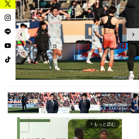
もっと読む
arrow_forward_ios