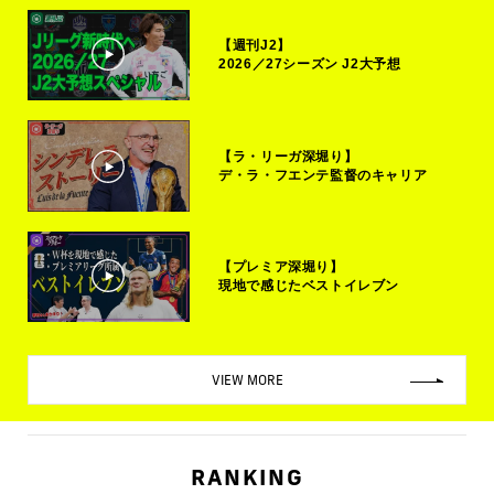
【週刊J2】
2026／27シーズン J2大予想
【ラ・リーガ深堀り】
デ・ラ・フエンテ監督のキャリア
【プレミア深堀り】
現地で感じたベストイレブン
VIEW MORE
RANKING