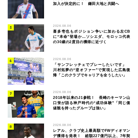
加入が決定的に！ 鎌田大地と共闘へ
2026.08.06
喜多壱也もポジション争いに加わる左CB
に“本命”登場か…ソシエダ、モロッコ代表
の30歳の2度目の獲得に近づく
2026.08.06
「サンフレッチェでプレーしたいです」
川村拓夢の“逆オファー”で実現した広島復
帰「このクラブでキャリアを全うしたい」
2026.08.06
2018年以来のJ1参戦！ 長崎のキーマン山
口蛍が語る神戸時代の“成功体験”「同じ価
値観を持ったグループは強い」
2026.08.06
レアル、クラブ史上最高額でFWディオマン
デ獲得を発表！ 総額227億円以上、7年契