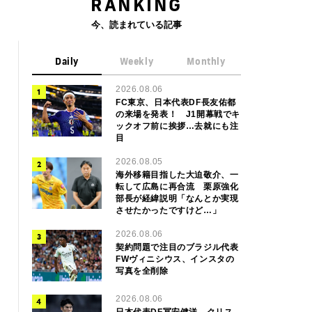
RANKING
今、読まれている記事
Daily
Weekly
Monthly
2026.08.06
FC東京、日本代表DF長友佑都
の来場を発表！ J1開幕戦でキ
ックオフ前に挨拶…去就にも注
目
2026.08.05
海外移籍目指した大迫敬介、一
転して広島に再合流 栗原強化
部長が経緯説明「なんとか実現
させたかったですけど…」
2026.08.06
契約問題で注目のブラジル代表
FWヴィニシウス、インスタの
写真を全削除
2026.08.06
日本代表DF冨安健洋、クリス