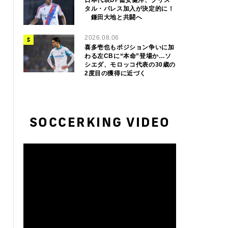
タル・パレス加入が決定的に！
鎌田大地と共闘へ
2026.08.06
喜多壱也もポジション争いに加
わる左CBに“本命”登場か…ソ
シエダ、モロッコ代表の30歳の
2度目の獲得に近づく
SOCCERKING VIDEO