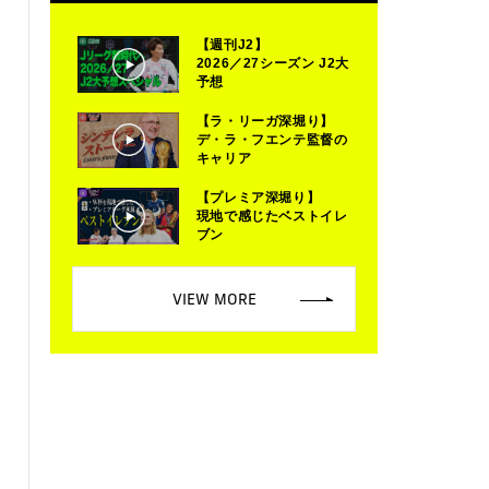
【週刊J2】
2026／27シーズン J2大
予想
【ラ・リーガ深堀り】
デ・ラ・フエンテ監督の
キャリア
【プレミア深堀り】
現地で感じたベストイレ
ブン
VIEW MORE