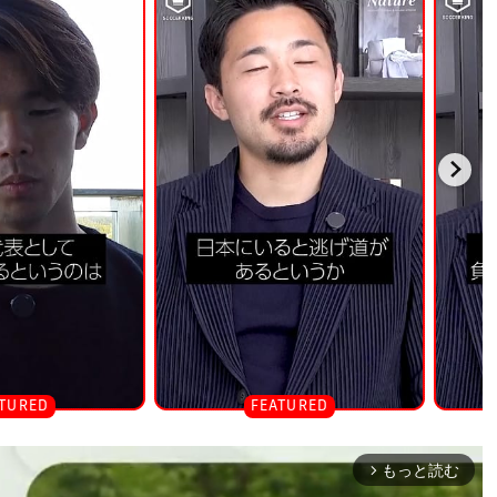
もっと読む
arrow_forward_ios