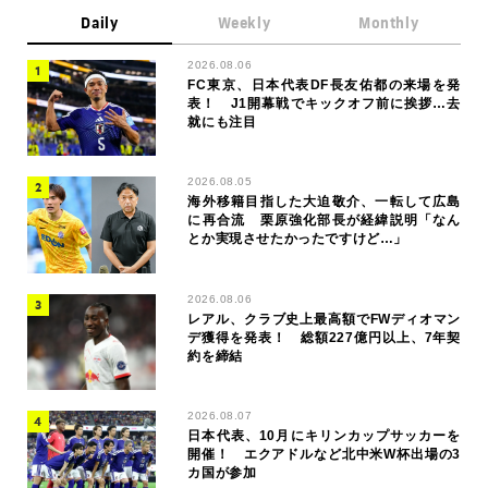
Daily
Weekly
Monthly
2026.08.06
FC東京、日本代表DF長友佑都の来場を発
表！ J1開幕戦でキックオフ前に挨拶…去
就にも注目
2026.08.05
海外移籍目指した大迫敬介、一転して広島
に再合流 栗原強化部長が経緯説明「なん
とか実現させたかったですけど…」
2026.08.06
レアル、クラブ史上最高額でFWディオマン
デ獲得を発表！ 総額227億円以上、7年契
約を締結
2026.08.07
日本代表、10月にキリンカップサッカーを
開催！ エクアドルなど北中米W杯出場の3
カ国が参加