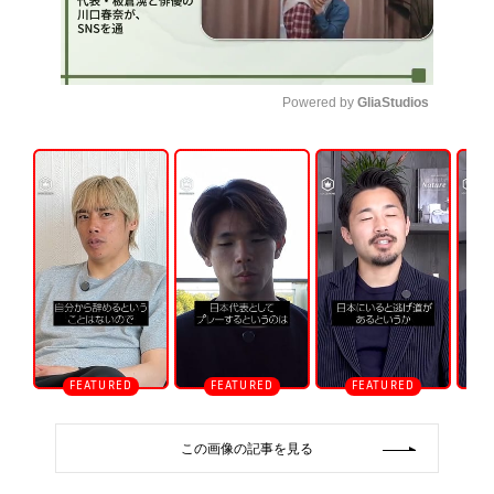
Powered by 
GliaStudios
U
n
m
u
t
e
この画像の記事を見る