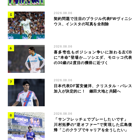
2026.08.06
契約問題で注目のブラジル代表FWヴィニシ
ウス、インスタの写真を全削除
2026.08.06
喜多壱也もポジション争いに加わる左CB
に“本命”登場か…ソシエダ、モロッコ代表
の30歳の2度目の獲得に近づく
2026.08.06
日本代表DF冨安健洋、クリスタル・パレス
加入が決定的に！ 鎌田大地と共闘へ
2026.08.06
「サンフレッチェでプレーしたいです」
川村拓夢の“逆オファー”で実現した広島復
帰「このクラブでキャリアを全うしたい」