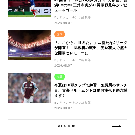
J1開幕ゴールは16歳4カ月5日の新星、横
浜FMのMF三井寺眞がJ1開幕戦最年少デビ
ュー＆ゴール！
By サッカーキング編集部
2026.08.07
国内
「ここから、世界だ。」…新たなJリーグ
が開幕！ 世界初の演出、光や花火で盛大
な開幕セレモニーに
By サッカーキング編集部
2026.08.07
海外
今夏は10部クラブで練習…無所属のサンチ
ョ、古巣ドルトムントは動向注視も懸念拭
えず？
By サッカーキング編集部
2026.08.07
VIEW MORE