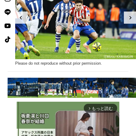
Please do not reproduce without prior permission.
もっと読む
arrow_forward_ios