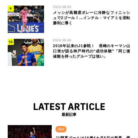
2026.08.06
メッシが高難度ボレーに冷静なフィニッシ
ュで2ゴール！…インテル・マイアミを逆転
勝利に導く
2026.08.06
2018年以来のJ1参戦！ 長崎のキーマン山
口蛍が語る神戸時代の“成功体験”「同じ価
値観を持ったグループは強い」
LATEST ARTICLE
最新記事
国内