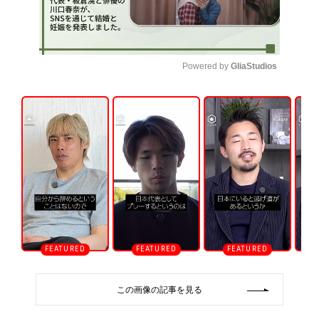
Powered by 
GliaStudios
U
n
m
u
t
e
この画像の記事を見る