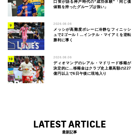
口蛍が語る神戸時代の“成功体験”「同じ価
値観を持ったグループは強い」
2026.08.06
メッシが高難度ボレーに冷静なフィニッシ
ュで2ゴール！…インテル・マイアミを逆転
勝利に導く
2026.08.06
ディオマンデのレアル・マドリード移籍が
決定的に…移籍金はクラブ史上最高額の227
億円以上で6日午後に現地入り
LATEST ARTICLE
最新記事