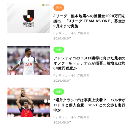
国内
Jリーグ、熊本地震への義援金1000万円を
拠出…「Jリーグ TEAM AS ONE」募金は
9月末まで実施
By サッカーキング編集部
2026.08.07
海外
アトレティコのロメロ獲得に向けた最初の
オファーをトッテナムが拒否…着地点は約
64億円程度か
By サッカーキング編集部
2026.08.07
海外
“場外クラシコ”は事実上決着？ バルサが
ロドリと個人合意…マンCとの交渉も進行
中か
By サッカーキング編集部
2026.08.07