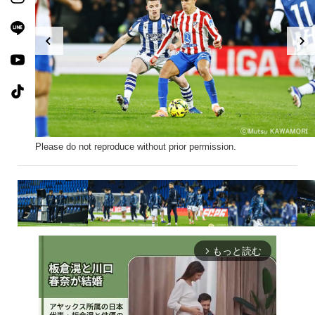
Please do not reproduce without prior permission.
もっと読む
arrow_forward_ios