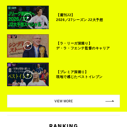
【週刊J2】
2026／27シーズン J2大予想
【ラ・リーガ深堀り】
デ・ラ・フエンテ監督のキャリア
【プレミア深堀り】
現地で感じたベストイレブン
VIEW MORE
RANKING