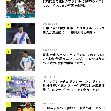
契約問題で注目のブラジル代表FWヴィニシ
ウス、インスタの写真を全削除
2026.08.06
日本代表DF冨安健洋、クリスタル・パレス
加入が決定的に！ 鎌田大地と共闘へ
2026.08.06
喜多壱也もポジション争いに加わる左CB
に“本命”登場か…ソシエダ、モロッコ代表
の30歳の2度目の獲得に近づく
2026.08.06
「サンフレッチェでプレーしたいです」
川村拓夢の“逆オファー”で実現した広島復
帰「このクラブでキャリアを全うしたい」
2026.08.06
2018年以来のJ1参戦！ 長崎のキーマン山