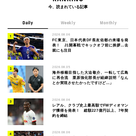
今、読まれている記事
Daily
Weekly
Monthly
2026.08.06
FC東京、日本代表DF長友佑都の来場を発
表！ J1開幕戦でキックオフ前に挨拶…去
就にも注目
2026.08.05
海外移籍目指した大迫敬介、一転して広島
に再合流 栗原強化部長が経緯説明「なん
とか実現させたかったですけど…」
2026.08.06
レアル、クラブ史上最高額でFWディオマン
デ獲得を発表！ 総額227億円以上、7年契
約を締結
2026.08.06