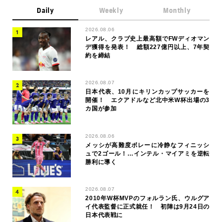
Daily
Weekly
Monthly
2026.08.06
レアル、クラブ史上最高額でFWディオマン
デ獲得を発表！ 総額227億円以上、7年契
約を締結
2026.08.07
日本代表、10月にキリンカップサッカーを
開催！ エクアドルなど北中米W杯出場の3
カ国が参加
2026.08.06
メッシが高難度ボレーに冷静なフィニッシ
ュで2ゴール！…インテル・マイアミを逆転
勝利に導く
2026.08.07
2010年W杯MVPのフォルラン氏、ウルグア
イ代表監督に正式就任！ 初陣は9月24日の
日本代表戦に