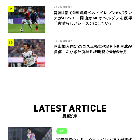
2026.08.07
韓国1部で2季連続ベストイレブンのボラン
チがJ1へ！ 岡山がMFオベルダンを獲得
「素晴らしいシーズンにしたい」
2026.08.07
岡山加入内定のロス五輪世代MF小倉幸成が
負傷…左ひざ外側半月板断裂で全治6か月
LATEST ARTICLE
最新記事
海外