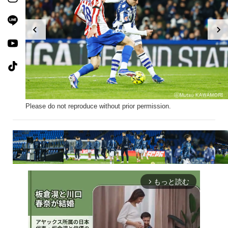
Please do not reproduce without prior permission.
もっと読む
arrow_forward_ios