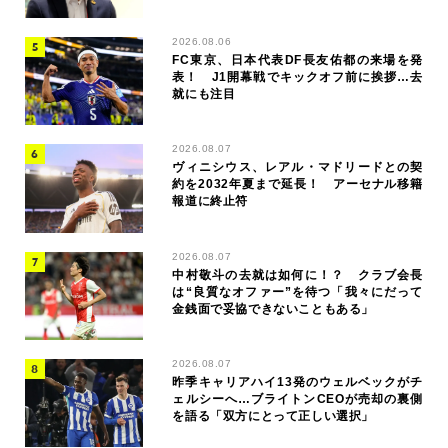
2026.08.06
FC東京、日本代表DF長友佑都の来場を発
表！ J1開幕戦でキックオフ前に挨拶…去
就にも注目
2026.08.07
ヴィニシウス、レアル・マドリードとの契
約を2032年夏まで延長！ アーセナル移籍
報道に終止符
2026.08.07
中村敬斗の去就は如何に！？ クラブ会長
は“良質なオファー”を待つ「我々にだって
金銭面で妥協できないこともある」
2026.08.07
昨季キャリアハイ13発のウェルベックがチ
ェルシーへ…ブライトンCEOが売却の裏側
を語る「双方にとって正しい選択」