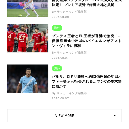
冨安健洋のクリスタル・パレス加入が正式
決定！ プレミア復帰で鎌田大地と共闘
By サッカーキング編集部
2026.08.08
海外
ブンデス王者とEL王者が香港で激突！…
伊藤洋輝途中出場のバイエルンがアスト
ン・ヴィラに勝利
By サッカーキング編集部
2026.08.07
海外
バルサ、ロドリ獲得へ約82億円超の初回オ
ファー提示も拒否される…マンCの要求額
に届かず
By サッカーキング編集部
2026.08.07
VIEW MORE