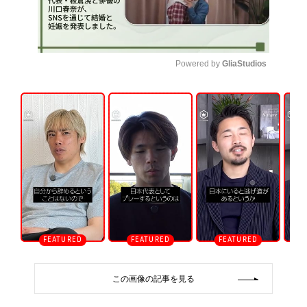
Powered by 
GliaStudios
U
n
m
u
t
e
この画像の記事を見る