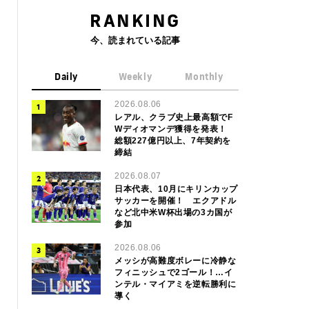
RANKING
今、読まれている記事
Daily
Weekly
Monthly
2026.08.06
レアル、クラブ史上最高額でF
Wディオマンデ獲得を発表！
総額227億円以上、7年契約を
締結
2026.08.07
日本代表、10月にキリンカップ
サッカーを開催！ エクアドル
など北中米W杯出場の3カ国が
参加
2026.08.06
メッシが高難度ボレーに冷静な
フィニッシュで2ゴール！…イ
ンテル・マイアミを逆転勝利に
導く