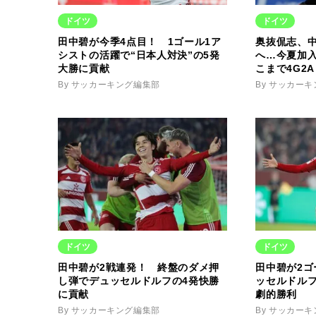
ドイツ
ドイツ
田中碧が今季4点目！ 1ゴール1ア
奥抜侃志、
シストの活躍で“日本人対決”の5発
へ…今夏加
大勝に貢献
こまで4G2
By サッカーキング編集部
By サッカー
ドイツ
ドイツ
田中碧が2戦連発！ 終盤のダメ押
田中碧が2
し弾でデュッセルドルフの4発快勝
ッセルドル
に貢献
劇的勝利
By サッカーキング編集部
By サッカー