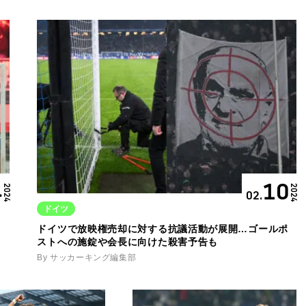
4
10
2024
2024
02.
ドイツ
キ
ドイツで放映権売却に対する抗議活動が展開…ゴールポ
ストへの施錠や会長に向けた殺害予告も
By サッカーキング編集部