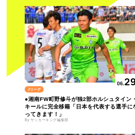
2
06.
Jリーグ
●湘南FW町野修斗が独2部ホルシュタイン
キールに完全移籍「日本を代表する選手に
ってきます！」
By サッカーキング編集部