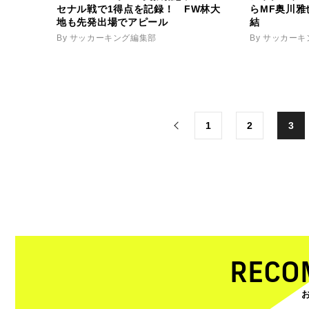
セナル戦で1得点を記録！ FW林大
らMF奥川雅
地も先発出場でアピール
結
By サッカーキング編集部
By サッカー
1
2
3
RECO