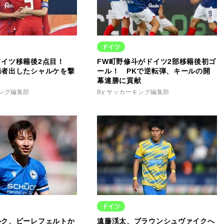
ドイツ
ドイツ移籍後2点目！
FW町野修斗がドイツ2部移籍後初ゴ
場者出したシャルケを撃
ール！ PKで逆転弾、キールの開
幕連勝に貢献
キング編集部
By サッカーキング編集部
ドイツ
ルク、ビーレフェルトか
遠藤渓太、ブラウンシュヴァイクへ