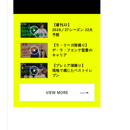
【週刊J2】
2026／27シーズン J2大
予想
【ラ・リーガ深堀り】
デ・ラ・フエンテ監督の
キャリア
【プレミア深堀り】
現地で感じたベストイレ
ブン
VIEW MORE