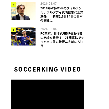
2026.08.07
2010年W杯MVPのフォルラン
氏、ウルグアイ代表監督に正式
就任！ 初陣は9月24日の日本
代表戦に
2026.08.06
FC東京、日本代表DF長友佑都
の来場を発表！ J1開幕戦でキ
ックオフ前に挨拶…去就にも注
目
SOCCERKING VIDEO