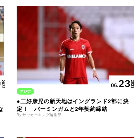
9
23
2023
2023
06.
アジア
・
●三好康児の新天地はイングランド2部に決
な
定！ バーミンガムと2年契約締結
By サッカーキング編集部