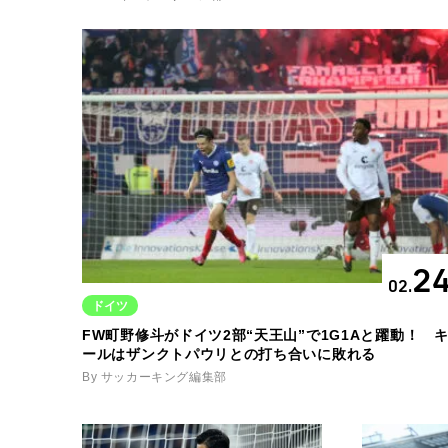
2
02.
ドイツ
FW町野修斗がドイツ2部“天王山”で1G1Aと躍動！ 
ールはザンクトパウリとの打ち合いに敗れる
By サッカーキング編集部