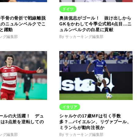
ドイツ
中手骨の骨折で戦線離脱
奥抜侃志がゴール！ 抜け出しから
入のニュルンベルクでこ
GKをかわして今季公式戦4点目…ニ
Aと躍動
ュルンベルクの白星に貢献
キング編集部
By サッカーキング編集部
イタリア
ゴールの大活躍！ デュ
シャルケの17歳MFは引く手数
フは3点差を逆転しての
多？…バイエルン、リヴァプール、
ミランらが動向注視か
キング編集部
By サッカーキング編集部