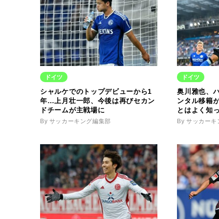
ドイツ
ドイツ
シャルケでのトップデビューから1
奥川雅也、ハ
年…上月壮一郎、今後は再びセカン
ンタル移籍
ドチームが主戦場に
とはよく知
By サッカーキング編集部
By サッカー