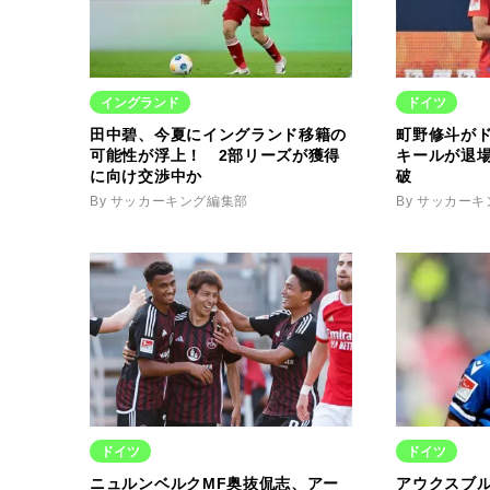
イングランド
ドイツ
田中碧、今夏にイングランド移籍の
町野修斗が
可能性が浮上！ 2部リーズが獲得
キールが退
に向け交渉中か
破
By サッカーキング編集部
By サッカー
ドイツ
ドイツ
ニュルンベルクMF奥抜侃志、アー
アウクスブ