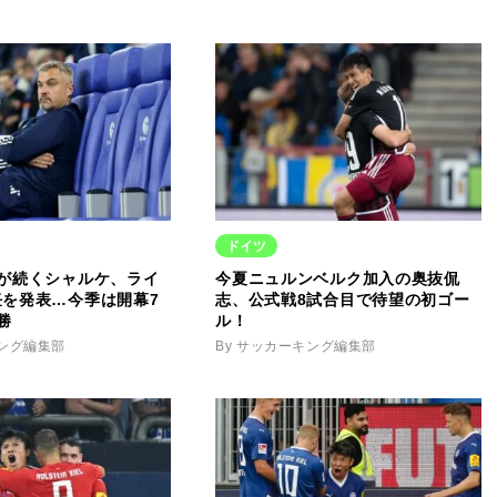
ドイツ
迷が続くシャルケ、ライ
今夏ニュルンベルク加入の奥抜侃
任を発表…今季は開幕7
志、公式戦8試合目で待望の初ゴー
勝
ル！
キング編集部
By サッカーキング編集部