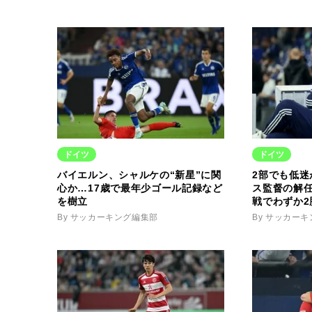
ドイツ
ドイツ
バイエルン、シャルケの“新星”に関
2部でも低
心か…17歳で最年少ゴール記録など
ス監督の解
を樹立
戦でわずか2
By サッカーキング編集部
By サッカー