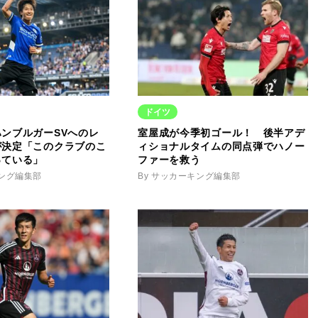
ドイツ
ンブルガーSVへのレ
室屋成が今季初ゴール！ 後半アデ
が決定「このクラブのこ
ィショナルタイムの同点弾でハノー
っている」
ファーを救う
キング編集部
By サッカーキング編集部