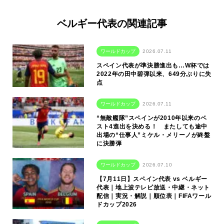
ベルギー代表の関連記事
ワールドカップ
2026.07.11
スペイン代表が準決勝進出も…W杯では
2022年の田中碧弾以来、649分ぶりに失
点
ワールドカップ
2026.07.11
“無敵艦隊”スペインが2010年以来のベ
スト4進出を決める！ またしても途中
出場の“仕事人”ミケル・メリーノが終盤
に決勝弾
ワールドカップ
2026.07.10
【7月11日】スペイン代表 vs ベルギー
代表｜地上波テレビ放送・中継・ネット
配信｜実況・解説｜順位表｜FIFAワール
ドカップ2026