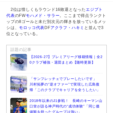
2位は惜しくもラウンド16敗退となった
エジプト
代表
のFW
モハメド・サラー
。ここまで得点ランクト
ップの8ゴールと未だ別次元の輝きを放っているメッ
シは、
モロッコ代表
DF
アクラフ・ハキミ
と並んで3
位となっている。
話題の記事
【2026-27】プレミアリーグ移籍情報｜全2
0クラブ補強・退団まとめ【随時更新】
「サンフレッチェでプレーしたいです」
川村拓夢の“逆オファー”で実現した広島復
帰「このクラブでキャリアを全うしたい」
2018年以来のJ1参戦！ 長崎のキーマン山
口蛍が語る神戸時代の“成功体験”「同じ価
値観を持ったグループは強い」