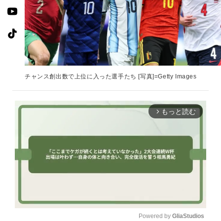
チャンス創出数で上位に入った選手たち [写真]=Getty Images
もっと読む
arrow_forward_ios
Powered by 
GliaStudios