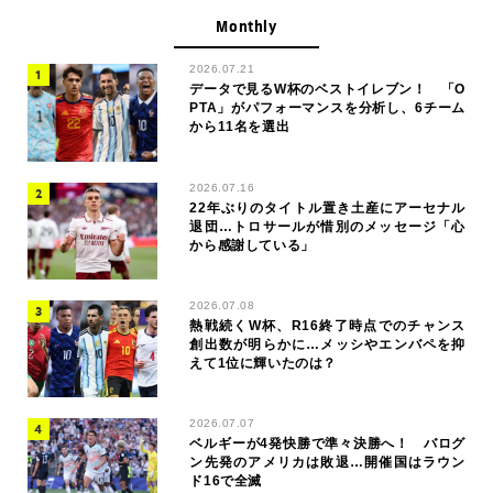
Monthly
2026.07.21
データで見るW杯のベストイレブン！ 「O
PTA」がパフォーマンスを分析し、6チーム
から11名を選出
2026.07.16
22年ぶりのタイトル置き土産にアーセナル
退団…トロサールが惜別のメッセージ「心
から感謝している」
2026.07.08
熱戦続くW杯、R16終了時点でのチャンス
創出数が明らかに…メッシやエンバペを抑
えて1位に輝いたのは？
2026.07.07
ベルギーが4発快勝で準々決勝へ！ バログ
ン先発のアメリカは敗退…開催国はラウン
ド16で全滅