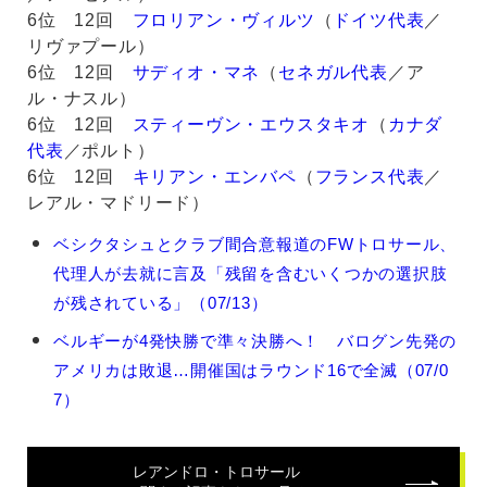
6位 12回
フロリアン・ヴィルツ
（
ドイツ代表
／
リヴァプール）
6位 12回
サディオ・マネ
（
セネガル代表
／ア
ル・ナスル）
6位 12回
スティーヴン・エウスタキオ
（
カナダ
代表
／ポルト）
6位 12回
キリアン・エンバペ
（
フランス代表
／
レアル・マドリード）
レ
ベシクタシュとクラブ間合意報道のFWトロサール、
ア
代理人が去就に言及「残留を含むいくつかの選択肢
ン
ド
が残されている」（07/13）
ロ・
ベルギーが4発快勝で準々決勝へ！ バログン先発の
ト
ロ
アメリカは敗退…開催国はラウンド16で全滅（07/0
サ
7）
ー
ル
の
レアンドロ・トロサール
関