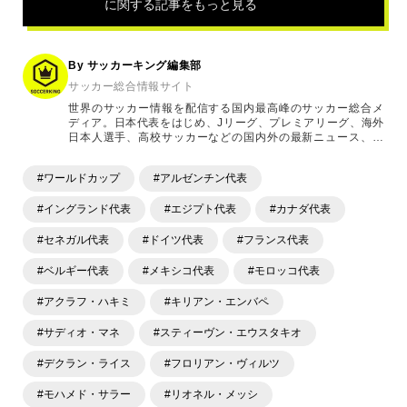
に関する記事をもっと見る
連
記
事
By サッカーキング編集部
サッカー総合情報サイト
世界のサッカー情報を配信する国内最高峰のサッカー総合メ
ディア。日本代表をはじめ、Jリーグ、プレミアリーグ、海外
日本人選手、高校サッカーなどの国内外の最新ニュース、コ
ラム、選手インタビュー、試合結果速報、ゲーム、ショッピ
ングといったサッカーにまつわるあらゆる情報を提供してい
#ワールドカップ
#アルゼンチン代表
ます。「X」「Instagram」「YouTube」「TikTok」など、
各種SNSサービスも充実したコンテンツを発信中。
#イングランド代表
#エジプト代表
#カナダ代表
#セネガル代表
#ドイツ代表
#フランス代表
#ベルギー代表
#メキシコ代表
#モロッコ代表
#アクラフ・ハキミ
#キリアン・エンバペ
#サディオ・マネ
#スティーヴン・エウスタキオ
#デクラン・ライス
#フロリアン・ヴィルツ
#モハメド・サラー
#リオネル・メッシ