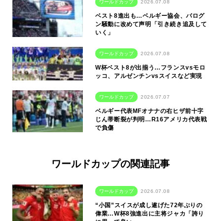
ワールドカップ
2026.07.08
ベスト8進出も…ベルギー協会、バログ
ン騒動に改めて声明「引き続き追及して
いく」
ワールドカップ
2026.07.08
W杯ベスト8が出揃う…フランスvsモロ
ッコ、アルゼンチンvsスイスなど実現
ワールドカップ
2026.07.07
ベルギー代表MFオナナの右ヒザ前十字
じん帯断裂が判明…R16アメリカ代表戦
で負傷
ワールドカップの関連記事
ワールドカップ
2026.07.08
“小国”スイスが成し遂げた72年ぶりの
偉業…W杯8強進出に主将ジャカ「誇り