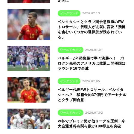
定的に
イングランド
2026.07.13
ベシクタシュとクラブ間合意報道のFW
トロサール、代理人が去就に言及「残留
を含むいくつかの選択肢が残されてい
る」
ワールドカップ
2026.07.07
ベルギーが4発快勝で準々決勝へ！ バ
ログン先発のアメリカは敗退…開催国は
ラウンド16で全滅
イングランド
2026.07.05
ベルギー代表FWトロサール、ベシクタ
シュへ？ 移籍金約37億円でアーセナル
とクラブ間合意
ワールドカップ
2026.07.02
W杯でプレミア勢が他リーグを圧倒…今
大会通算得点関与数が100得点を突破