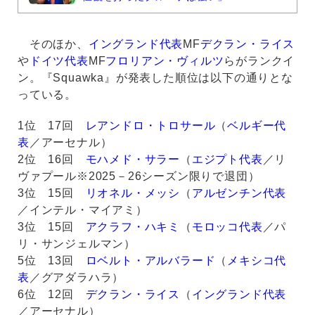
そのほか、
イングランド代表
MF
デクラン・ライス
や
ドイツ代表
MF
フロリアン・ヴィルツ
らがランクイ
ン。『Squawka』が発表した順位は以下の通りとな
っている。
1位 17回
レアンドロ・トロサール
（
ベルギー代
表
／アーセナル）
2位 16回
モハメド・サラー
（
エジプト代表
／リ
ヴァプール※2025－26シーズン限りで退団）
3位 15回
リオネル・メッシ
（
アルゼンチン代表
／インテル・マイアミ）
3位 15回
アクラフ・ハキミ
（
モロッコ代表
／パ
リ・サンジェルマン）
5位 13回
ロベルト・アルバラード
（
メキシコ代
表
／グアダラハラ）
6位 12回
デクラン・ライス
（
イングランド代表
／アーセナル）