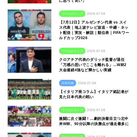
に思って良い」
ワールドカップ
2026.07.08
【7月12日】アルゼンチン代表 vs スイ
ス代表｜地上波テレビ放送・中継・ネッ
ト配信｜実況・解説｜順位表｜FIFAワー
ルドカップ2026
ワールドカップ
2026.07.08
クロアチア代表のダリッチ監督が退任
「万感の思いでここを離れる」…W杯2
大会連続4強など輝かしい実績
日本代表
2026.07.08
【イタリア発コラム】イタリア紙記者が
見た日本代表の戦い
ワールドカップ
2026.07.08
激闘に次ぐ激闘！…劇的決着目立つ北中
米W杯、90分以降の決勝点が過去最多に
ワールドカップ
2026.07.08