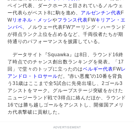
ペイン代表、ダークホースと目されているノルウェ
ー代表らがベスト8に駒を進め、
アルゼンチン代表
F
W
リオネル・メッシ
や
フランス代表
FW
キリアン・エ
ンバペ
、ノルウェー代表FWアーリング・ハーランド
が得点ランク上位を占めるなど、千両役者たちが期
待通りのパフォーマンスを披露している。
データサイト『Squawka』は8日、ラウンド16終
了時点でのチャンス創出数ランキングを発表。「17
回」で堂々のトップに立ったのは
ベルギー代表
FW
レ
アンドロ・トロサール
だ。“赤い悪魔”の10番を背負
う31歳はここまで全5試合に先発出場し、2ゴール3
アシストをマーク。グループステージ突破をかけた
ニュージーランド戦で3得点に絡んだほか、ラウンド
16では勝ち越しゴールをアシストし、開催国アメリ
カ代表撃破に貢献した。
ADVERTISEMENT