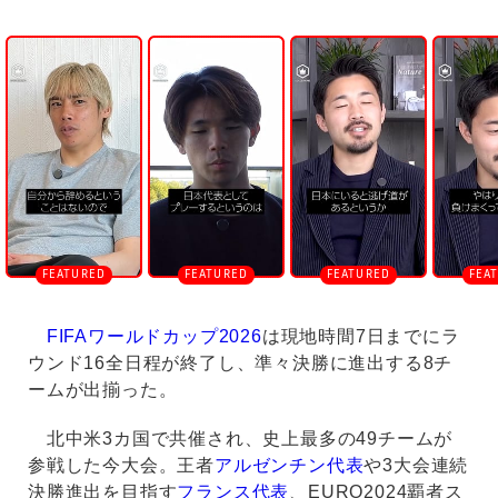
U
n
m
u
t
e
FIFAワールドカップ2026
は現地時間7日までにラ
ウンド16全日程が終了し、準々決勝に進出する8チ
ームが出揃った。
北中米3カ国で共催され、史上最多の49チームが
参戦した今大会。王者
アルゼンチン代表
や3大会連続
決勝進出を目指す
フランス代表
、EURO2024覇者ス