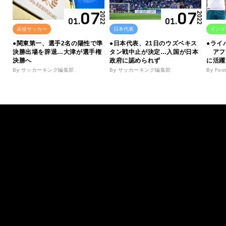
07
07
2022
2022
01.
01.
高校サッカー
日本代表
イング
●関東第一、選手2名の陽性で準
●日本代表、21日のウズベキス
●ライ
決勝出場を辞退…大津が選手権
タン戦中止が決定…入国が日本
アフ
決勝へ
政府に認められず
に活躍
By サッカーキング編集部
By サッカーキング編集部
By Foo