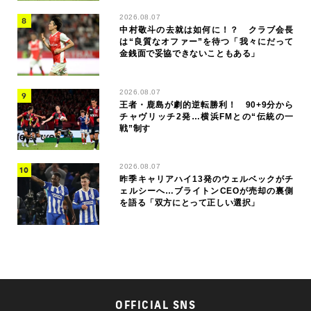
2026.08.07
中村敬斗の去就は如何に！？ クラブ会長
は“良質なオファー”を待つ「我々にだって
金銭面で妥協できないこともある」
2026.08.07
王者・鹿島が劇的逆転勝利！ 90+9分から
チャヴリッチ2発…横浜FMとの“伝統の一
戦”制す
2026.08.07
昨季キャリアハイ13発のウェルベックがチ
ェルシーへ…ブライトンCEOが売却の裏側
を語る「双方にとって正しい選択」
OFFICIAL SNS