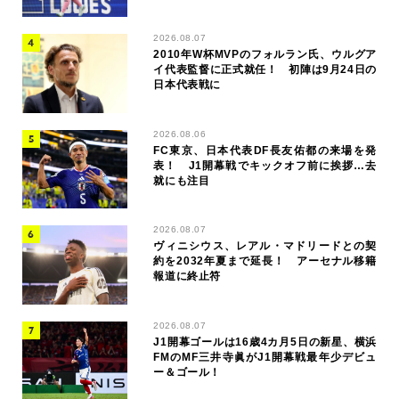
2026.08.07
2010年W杯MVPのフォルラン氏、ウルグア
イ代表監督に正式就任！ 初陣は9月24日の
日本代表戦に
2026.08.06
FC東京、日本代表DF長友佑都の来場を発
表！ J1開幕戦でキックオフ前に挨拶…去
就にも注目
2026.08.07
ヴィニシウス、レアル・マドリードとの契
約を2032年夏まで延長！ アーセナル移籍
報道に終止符
2026.08.07
J1開幕ゴールは16歳4カ月5日の新星、横浜
FMのMF三井寺眞がJ1開幕戦最年少デビュ
ー＆ゴール！