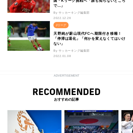
国・Kリーグ挑戦へ「誰も知らないところ
で…」
By サッカーキング編集部
2022.12.26
Jリーグ
天野純が蔚山現代FCへ期限付き移籍！
「停滞は退化」「何かを変えなくてはいけ
ない」
By サッカーキング編集部
2022.01.08
ADVERTISEMENT
RECOMMENDED
おすすめの記事