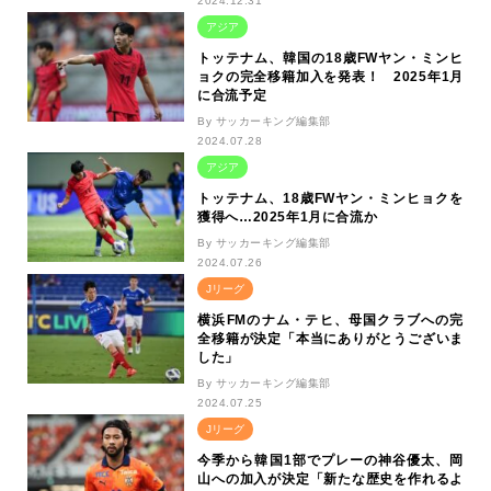
2024.12.31
アジア
トッテナム、韓国の18歳FWヤン・ミンヒ
ョクの完全移籍加入を発表！ 2025年1月
に合流予定
By サッカーキング編集部
2024.07.28
アジア
トッテナム、18歳FWヤン・ミンヒョクを
獲得へ…2025年1月に合流か
By サッカーキング編集部
2024.07.26
Jリーグ
横浜FMのナム・テヒ、母国クラブへの完
全移籍が決定「本当にありがとうございま
した」
By サッカーキング編集部
2024.07.25
Jリーグ
今季から韓国1部でプレーの神谷優太、岡
山への加入が決定「新たな歴史を作れるよ