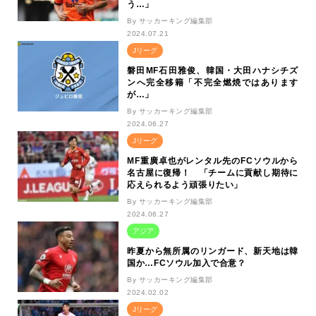
う…」
By サッカーキング編集部
2024.07.21
Jリーグ
磐田MF石田雅俊、韓国・大田ハナシチズ
ンへ完全移籍「不完全燃焼ではあります
が…」
By サッカーキング編集部
2024.06.27
Jリーグ
MF重廣卓也がレンタル先のFCソウルから
名古屋に復帰！ 「チームに貢献し期待に
応えられるよう頑張りたい」
By サッカーキング編集部
2024.06.27
アジア
昨夏から無所属のリンガード、新天地は韓
国か…FCソウル加入で合意？
By サッカーキング編集部
2024.02.02
Jリーグ