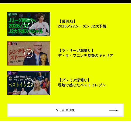
【週刊J2】
2026／27シーズン J2大予想
【ラ・リーガ深堀り】
デ・ラ・フエンテ監督のキャリア
【プレミア深堀り】
現地で感じたベストイレブン
VIEW MORE