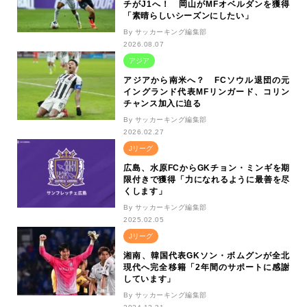
チがJ1へ！ 岡山がMFオベルダンを獲得
「素晴らしいシーズンにしたい」
By サッカーキング編集部
2026.08.07
アジア
アジアから南米へ？ FCソウル退団の元
イングランド代表MFリンガード、コリン
チャンス加入に迫る
By サッカーキング編集部
2026.02.27
Jリーグ
広島、水原FCからGKチョン・ミンギを期
限付きで獲得「力になれるように最善を尽
くします」
By サッカーキング編集部
2025.02.05
Jリーグ
湘南、韓国代表GKソン・ボムグンが全北
現代へ完全移籍「2年間のサポートに感謝
しています」
By サッカーキング編集部