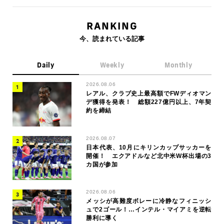
RANKING
今、読まれている記事
Daily
Weekly
Monthly
2026.08.06
レアル、クラブ史上最高額でFWディオマン
デ獲得を発表！ 総額227億円以上、7年契
約を締結
2026.08.07
日本代表、10月にキリンカップサッカーを
開催！ エクアドルなど北中米W杯出場の3
カ国が参加
2026.08.06
メッシが高難度ボレーに冷静なフィニッシ
ュで2ゴール！…インテル・マイアミを逆転
勝利に導く