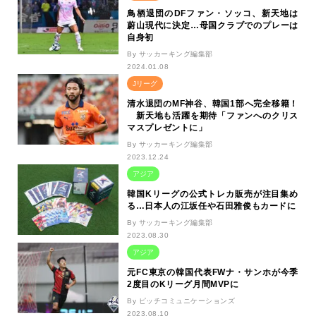
鳥栖退団のDFファン・ソッコ、新天地は
蔚山現代に決定…母国クラブでのプレーは
自身初
By サッカーキング編集部
2024.01.08
Jリーグ
清水退団のMF神谷、韓国1部へ完全移籍！
新天地も活躍を期待「ファンへのクリス
マスプレゼントに」
By サッカーキング編集部
2023.12.24
アジア
韓国Kリーグの公式トレカ販売が注目集め
る…日本人の江坂任や石田雅俊もカードに
By サッカーキング編集部
2023.08.30
アジア
元FC東京の韓国代表FWナ・サンホが今季
2度目のKリーグ月間MVPに
By ピッチコミュニケーションズ
2023.08.10