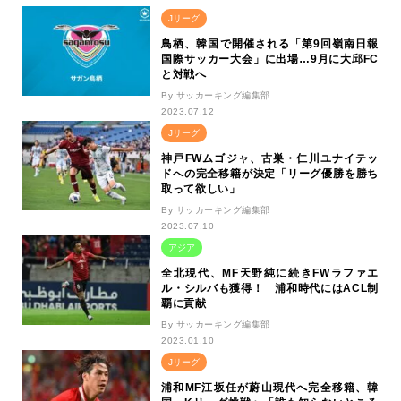
Jリーグ
鳥栖、韓国で開催される「第9回嶺南日報
国際サッカー大会」に出場…9月に大邱FC
と対戦へ
By サッカーキング編集部
2023.07.12
Jリーグ
神戸FWムゴジャ、古巣・仁川ユナイテッ
ドへの完全移籍が決定「リーグ優勝を勝ち
取って欲しい」
By サッカーキング編集部
2023.07.10
アジア
全北現代、MF天野純に続きFWラファエ
ル・シルバも獲得！ 浦和時代にはACL制
覇に貢献
By サッカーキング編集部
2023.01.10
Jリーグ
浦和MF江坂任が蔚山現代へ完全移籍、韓