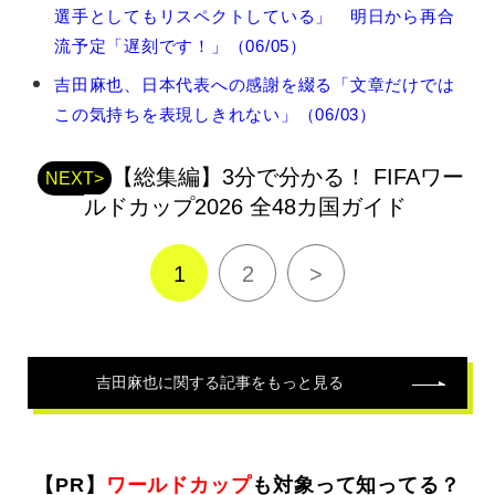
田
選手としてもリスペクトしている」 明日から再合
麻
也
流予定「遅刻です！」（06/05）
の
吉田麻也、日本代表への感謝を綴る「文章だけでは
関
連
この気持ちを表現しきれない」（06/03）
記
事
【総集編】3分で分かる！ FIFAワー
NEXT>
ルドカップ2026 全48カ国ガイド
1
2
>
吉田麻也
に関する記事をもっと見る
【PR】
ワールドカップ
も対象って知ってる？