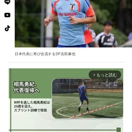
日本代表に再び合流するDF吉田麻也
もっと読む
arrow_forward_ios