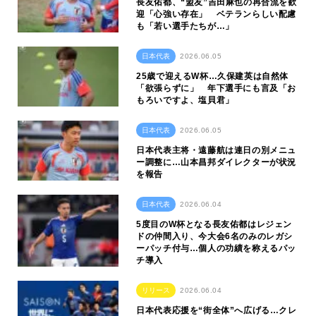
長友佑都、“盟友”吉田麻也の再合流を歓
迎「心強い存在」 ベテランらしい配慮
も「若い選手たちが…」
日本代表
2026.06.05
25歳で迎えるW杯…久保建英は自然体
「欲張らずに」 年下選手にも言及「お
もろいですよ、塩貝君」
日本代表
2026.06.05
日本代表主将・遠藤航は連日の別メニュ
ー調整に…山本昌邦ダイレクターが状況
を報告
日本代表
2026.06.04
5度目のW杯となる長友佑都はレジェン
ドの仲間入り、今大会6名のみのレガシ
ーパッチ付与…個人の功績を称えるパッ
チ導入
リリース
2026.06.04
日本代表応援を“街全体”へ広げる…クレ