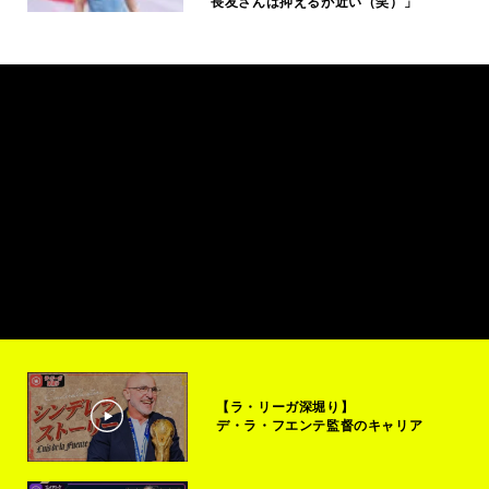
長友さんは抑えるが近い（笑）」
【ラ・リーガ深堀り】
デ・ラ・フエンテ監督のキャリア