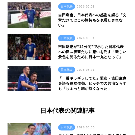
日本代表
2026.06.03
吉田麻也、日本代表への感謝を綴る「文
章だけではこの気持ちを表現しきれな
い」
日本代表
2026.06.01
吉田麻也が“14分間”で示した日本代表
への愛…後輩たちに想いを託す「新しい
景色を見るために日本一丸となって」
日本代表
2026.05.31
「一番ギラギラしてた」盟友・吉田麻也
を語る長友佑都、ピッチでの共演ならず
も「ちょっと胸が熱くなった」
日本代表の関連記事
日本代表
2026.06.05