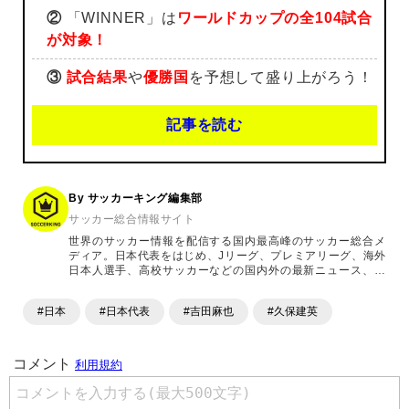
②
「WINNER」は
ワールドカップの全104試合
が対象！
③
試合結果
や
優勝国
を予想して盛り上がろう！
記事を読む
By サッカーキング編集部
サッカー総合情報サイト
世界のサッカー情報を配信する国内最高峰のサッカー総合メ
ディア。日本代表をはじめ、Jリーグ、プレミアリーグ、海外
日本人選手、高校サッカーなどの国内外の最新ニュース、コ
ラム、選手インタビュー、試合結果速報、ゲーム、ショッピ
ングといったサッカーにまつわるあらゆる情報を提供してい
#日本
#日本代表
#吉田麻也
#久保建英
ます。「X」「Instagram」「YouTube」「TikTok」など、
各種SNSサービスも充実したコンテンツを発信中。