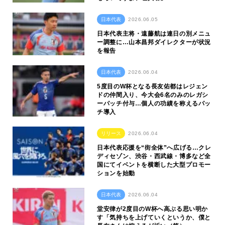
日本代表
2026.06.05
日本代表主将・遠藤航は連日の別メニュ
ー調整に…山本昌邦ダイレクターが状況
を報告
日本代表
2026.06.04
5度目のW杯となる長友佑都はレジェン
ドの仲間入り、今大会6名のみのレガシ
ーパッチ付与…個人の功績を称えるパッ
チ導入
リリース
2026.06.04
日本代表応援を“街全体”へ広げる…クレ
ディセゾン、渋谷・西武線・博多など全
国にてイベントを横断した大型プロモー
ションを始動
日本代表
2026.06.04
堂安律が2度目のW杯へ高ぶる思い明か
す「気持ちを上げていくというか、僕と