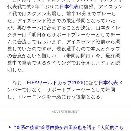
代表戦で約3年半ぶりに
日本代表
に復帰。アイスラン
ド戦ではスタメン出場し、前半14分までプレーし
た。アイスランド戦までの限定帯同となっていた
が、再びチームに合流することが決定。山本ダイレ
クターは「明日からサポートプレーヤーとしてチー
ムに合流してもらいます。アイスランド戦前から調
整していたのですが、現役選手なので本人とクラブ
の合意がないと難しい。（帯同期間は）今、最終調
整中で発表できるタイミングでお伝えします」と説
明した。
なお、
FIFAワールドカップ2026
に臨む
日本代表
メ
ンバーではなく、サポートプレーヤーとして帯同
し、トレーニングを一緒に行う役割となる。
ADVERTISEMENT
吉
“直系の後輩”菅原由勢が吉田麻也を語る「人間的にも