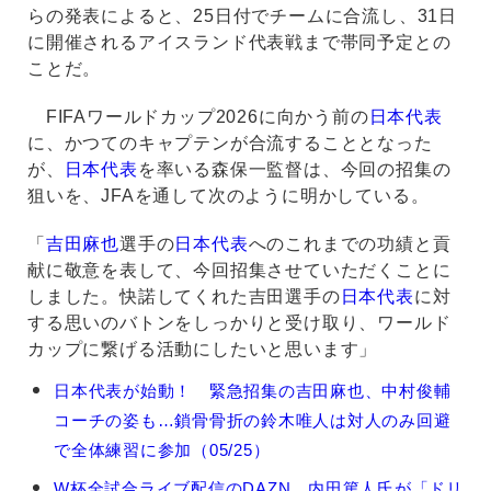
らの発表によると、25日付でチームに合流し、31日
に開催されるアイスランド代表戦まで帯同予定との
ことだ。
FIFAワールドカップ2026に向かう前の
日本代表
に、かつてのキャプテンが合流することとなった
が、
日本代表
を率いる森保一監督は、今回の招集の
狙いを、JFAを通して次のように明かしている。
「
吉田麻也
選手の
日本代表
へのこれまでの功績と貢
献に敬意を表して、今回招集させていただくことに
しました。快諾してくれた吉田選手の
日本代表
に対
する思いのバトンをしっかりと受け取り、ワールド
カップに繋げる活動にしたいと思います」
吉
日本代表が始動！ 緊急招集の吉田麻也、中村俊輔
田
コーチの姿も…鎖骨骨折の鈴木唯人は対人のみ回避
麻
也
で全体練習に参加（05/25）
の
W杯全試合ライブ配信のDAZN、内田篤人氏が「ドリ