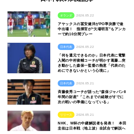
オランダ
2026.05.22
アヤックスの冨安健洋がPO準決勝で途
中出場！ 指揮官が“欠場明言”もアンカ
ーで約10分間プレー
日本代表
2026.05.22
「何を還元できるのか」日本代表に電撃
入閣の中村俊輔コーチが明かす葛藤…突
き動かした森保一監督の熱意「代表のた
めにできないかという心境に」
日本代表
2026.05.21
斉藤俊秀コーチが語った“森保ジャパン8
年間の財産”「これまでの経験がすでに
次の戦いの準備になっている」
リリース
2026.05.21
NHK、W杯の中継解説者を発表！ 本田
圭佑は日本戦（地上波）全試合で解説へ