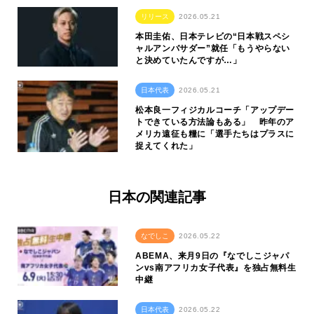
リリース
2026.05.21
本田圭佑、日本テレビの“日本戦スペシ
ャルアンバサダー”就任「もうやらない
と決めていたんですが…」
日本代表
2026.05.21
松本良一フィジカルコーチ「アップデー
トできている方法論もある」 昨年のア
メリカ遠征も糧に「選手たちはプラスに
捉えてくれた」
日本の関連記事
なでしこ
2026.05.22
ABEMA、来月9日の『なでしこジャパ
ンvs南アフリカ女子代表』を独占無料生
中継
日本代表
2026.05.22