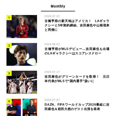
Monthly
2026.07.22
古橋亨梧の新天地はアメリカ！ LAギャラ
クシーと5年契約締結、吉田麻也や山根視来
と同僚に
2026.08.02
古橋亨梧がMLSデビュー…吉田麻也も出場
のLAギャラクシーはスコアレスドロー
2026.07.17
吉田麻也がグリーンカードを取得！ 元日
本代表がMLSで“国内選手”扱いに
2026.07.07
DAZN、FIFAワールドカップ2026番組に吉
田麻也＆前田大然のゲスト出演を発表