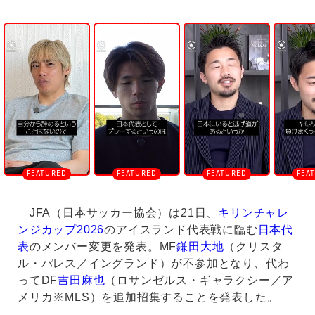
U
n
m
u
t
e
JFA（日本サッカー協会）は21日、
キリンチャレ
ンジカップ2026
のアイスランド代表戦に臨む
日本代
表
のメンバー変更を発表。MF
鎌田大地
（クリスタ
ル・パレス／イングランド）が不参加となり、代わ
ってDF
吉田麻也
（ロサンゼルス・ギャラクシー／ア
メリカ※MLS）を追加招集することを発表した。