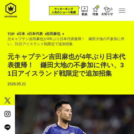
日本
日本代表
吉田麻也
TOP
元キャプテン吉田麻也が4年ぶり日本代表復帰！ 鎌田大地の不参加に伴
い、31日アイスランド戦限定で追加招集
元キャプテン吉田麻也が4年ぶり日本代
表復帰！ 鎌田大地の不参加に伴い、3
1日アイスランド戦限定で追加招集
2026.05.21