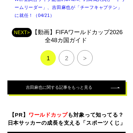
関
連
ームリーダー」、吉田麻也が「チーフキャプテン」
記
に就任！（04/21）
事
【動画】FIFAワールドカップ2026
NEXT>
全48カ国ガイド
1
2
>
吉田麻也
に関する記事をもっと見る
【PR】
ワールドカップ
も対象って知ってる？
日本サッカーの成長を支える「スポーツくじ」