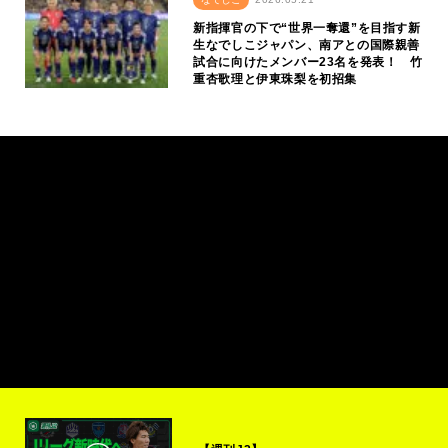
新指揮官の下で“世界一奪還”を目指す新
生なでしこジャパン、南アとの国際親善
試合に向けたメンバー23名を発表！ 竹
重杏歌理と伊東珠梨を初招集