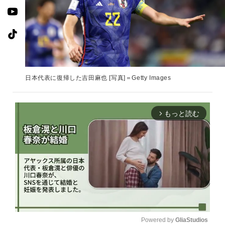
日本代表に復帰した吉田麻也 [写真]＝Getty Images
もっと読む
arrow_forward_ios
Powered by 
GliaStudios