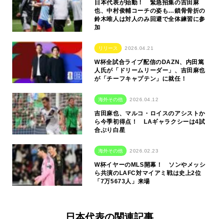
日本代表が始動！ 緊急招集の吉田麻
也、中村俊輔コーチの姿も…鎖骨骨折の
鈴木唯人は対人のみ回避で全体練習に参
加
リリース
2026.04.21
W杯全試合ライブ配信のDAZN、内田篤
人氏が「ドリームリーダー」、吉田麻也
が「チーフキャプテン」に就任！
海外その他
2026.04.12
吉田麻也、マルコ・ロイスのアシストか
ら今季初得点！ LAギャラクシーは4試
合ぶり白星
海外その他
2026.02.23
W杯イヤーのMLS開幕！ ソンやメッシ
ら共演のLAFC対マイアミ戦は史上2位
「7万5673人」来場
日本代表の関連記事