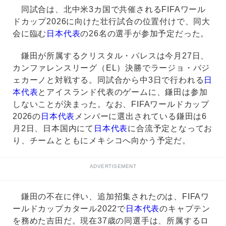
同試合は、北中米3カ国で共催されるFIFAワール
ドカップ2026に向けた壮行試合の位置付けで、同大
会に臨む
日本代表
の26名の選手が参加予定だった。
鎌田が所属するクリスタル・パレスは今月27日、
カンファレンスリーグ（EL）決勝でラージョ・バジ
ェカーノと対戦する。同試合から中3日で行われる
日
本代表
とアイスランド代表のゲームに、鎌田は参加
しないことが決まった。なお、FIFAワールドカップ
2026の
日本代表
メンバーに選出されている鎌田は6
月2日、日本国内にて
日本代表
に合流予定となってお
り、チームとともにメキシコへ向かう予定だ。
ADVERTISEMENT
鎌田の不在に伴い、追加招集されたのは、FIFAワ
ールドカップカタール2022で
日本代表
のキャプテン
を務めた吉田だ。現在37歳の同選手は、所属するロ