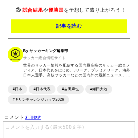
③
試合結果
や
優勝国
を予想して盛り上がろう！
記事を読む
By サッカーキング編集部
サッカー総合情報サイト
世界のサッカー情報を配信する国内最高峰のサッカー総合メ
ディア。日本代表をはじめ、Jリーグ、プレミアリーグ、海外
日本人選手、高校サッカーなどの国内外の最新ニュース、コ
ラム、選手インタビュー、試合結果速報、ゲーム、ショッピ
ングといったサッカーにまつわるあらゆる情報を提供してい
#日本
#日本代表
#吉田麻也
#鎌田大地
ます。「X」「Instagram」「YouTube」「TikTok」など、
各種SNSサービスも充実したコンテンツを発信中。
#キリンチャレンジカップ2026