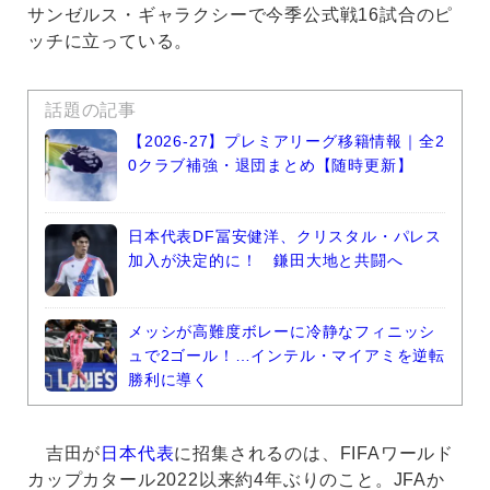
サンゼルス・ギャラクシーで今季公式戦16試合のピ
ッチに立っている。
話題の記事
【2026-27】プレミアリーグ移籍情報｜全2
0クラブ補強・退団まとめ【随時更新】
日本代表DF冨安健洋、クリスタル・パレス
加入が決定的に！ 鎌田大地と共闘へ
メッシが高難度ボレーに冷静なフィニッシ
ュで2ゴール！…インテル・マイアミを逆転
勝利に導く
吉田が
日本代表
に招集されるのは、FIFAワールド
カップカタール2022以来約4年ぶりのこと。JFAか