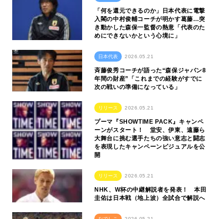
「何を還元できるのか」日本代表に電撃
入閣の中村俊輔コーチが明かす葛藤…突
き動かした森保一監督の熱意「代表のた
めにできないかという心境に」
日本代表
2026.05.21
斉藤俊秀コーチが語った“森保ジャパン8
年間の財産”「これまでの経験がすでに
次の戦いの準備になっている」
リリース
2026.05.21
プーマ『SHOWTIME PACK』キャンペ
ーンがスタート！ 堂安、伊東、遠藤ら
大舞台に挑む選手たちの強い意志と闘志
を表現したキャンペーンビジュアルを公
開
リリース
2026.05.21
NHK、W杯の中継解説者を発表！ 本田
圭佑は日本戦（地上波）全試合で解説へ
なでしこ
2026.05.21