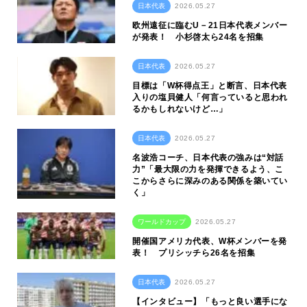
日本代表
2026.05.27
欧州遠征に臨むU－21日本代表メンバー
が発表！ ⼩杉啓太ら24名を招集
日本代表
2026.05.27
目標は「W杯得点王」と断言、日本代表
入りの塩貝健人「何言っていると思われ
るかもしれないけど…」
日本代表
2026.05.27
名波浩コーチ、日本代表の強みは“対話
力”「最大限の力を発揮できるよう、こ
こからさらに深みのある関係を築いてい
く」
ワールドカップ
2026.05.27
開催国アメリカ代表、W杯メンバーを発
表！ プリシッチら26名を招集
日本代表
2026.05.27
【インタビュー】「もっと良い選手にな