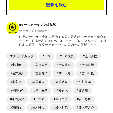
記事を読む
By サッカーキング編集部
サッカー総合情報サイト
世界のサッカー情報を配信する国内最高峰のサッカー総合メ
ディア。日本代表をはじめ、Jリーグ、プレミアリーグ、海外
日本人選手、高校サッカーなどの国内外の最新ニュース、コ
ラム、選手インタビュー、試合結果速報、ゲーム、ショッピ
ングといったサッカーにまつわるあらゆる情報を提供してい
#ワールドカップ
#日本
#日本代表
#上田綺世
ます。「X」「Instagram」「YouTube」「TikTok」など、
各種SNSサービスも充実したコンテンツを発信中。
#中村敬斗
#久保建英
#伊東純也
#伊藤洋輝
#佐野海舟
#冨安健洋
#前田大然
#吉田麻也
#堂安律
#塩貝健人
#大迫敬介
#小川航基
#後藤啓介
#早川友基
#板倉滉
#渡辺剛
#瀬古歩夢
#田中碧
#菅原由勢
#谷口彰悟
#遠藤航
#鈴木唯人
#鈴木彩艶
#鈴木淳之介