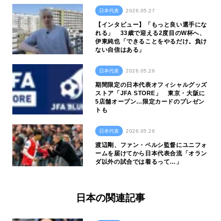
日本代表
2026.05.27
【インタビュー】「もっと良い選手にな
れる」 33歳で迎える2度目のW杯へ、
伊東純也「できることをやるだけ。負け
ない自信はある」
日本代表
2026.05.26
期間限定の日本代表オフィシャルグッズ
ストア「JFA STORE」 東京・大阪に
5店舗オープン…限定カードのプレゼン
トも
日本代表
2026.05.26
渡辺剛、ファン・ペルシ監督にユニフォ
ームを届けてから日本代表合流「オラン
ダ以外の試合では着るって…」
日本の関連記事