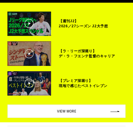
【週刊J2】
2026／27シーズン J2大予想
【ラ・リーガ深堀り】
デ・ラ・フエンテ監督のキャリア
【プレミア深堀り】
現地で感じたベストイレブン
VIEW MORE