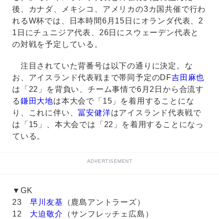
後、カナダ、メキシコ、アメリカの3カ国共催で行わ
れるW杯では、日本時間6月15日にオランダ代表、2
1日にチュニジア代表、26日にスウェーデン代表と
の対戦を予定している。
注目されていた背番号は以下の通りに決定。な
お、アイスランド代表戦まで帯同予定のDF
吉田麻也
は「22」を背負い、チーム事情で6月2日から合流す
る
鎌田大地
は本大会で「15」を着用することにな
り、これに伴い、
冨安健洋
はアイスランド代表戦で
は「15」、本大会では「22」を着用することになっ
ている。
ADVERTISEMENT
▼GK
23
早川友基
（鹿島アントラーズ）
12
大迫敬介
（サンフレッチェ広島）