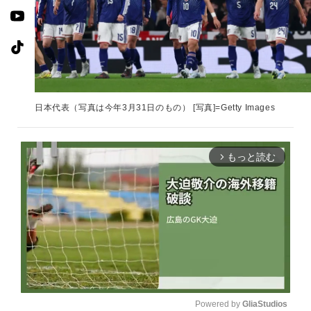
日本代表（写真は今年3月31日のもの） [写真]=Getty Images
もっと読む
arrow_forward_ios
Powered by 
GliaStudios