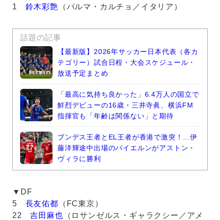
1
鈴木彩艶
（パルマ・カルチョ／イタリア）
話題の記事
【最新版】2026年サッカー日本代表（各カ
テゴリー）試合日程・大会スケジュール・
放送予定まとめ
「最高に気持ち良かった」6.4万人の国立で
鮮烈デビューの16歳・三井寺眞、横浜FM
指揮官も「年齢は関係ない」と期待
ブンデス王者とEL王者が香港で激突！…伊
藤洋輝途中出場のバイエルンがアストン・
ヴィラに勝利
▼DF
5
長友佑都
（FC東京）
22
吉田麻也
（ロサンゼルス・ギャラクシー／アメ