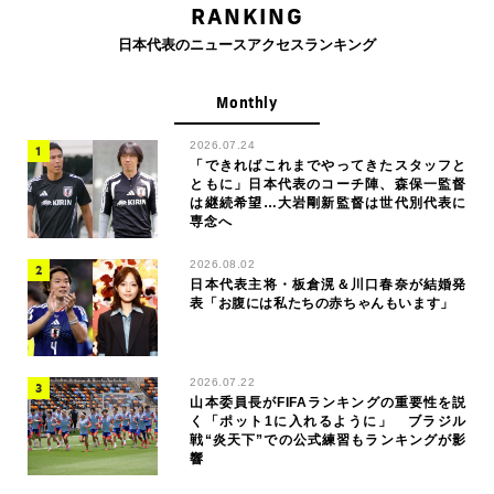
RANKING
日本代表のニュースアクセスランキング
Monthly
2026.07.24
「できればこれまでやってきたスタッフと
ともに」日本代表のコーチ陣、森保一監督
は継続希望…大岩剛新監督は世代別代表に
専念へ
2026.08.02
日本代表主将・板倉滉＆川口春奈が結婚発
表「お腹には私たちの赤ちゃんもいます」
2026.07.22
山本委員長がFIFAランキングの重要性を説
く「ポット1に入れるように」 ブラジル
戦“炎天下”での公式練習もランキングが影
響