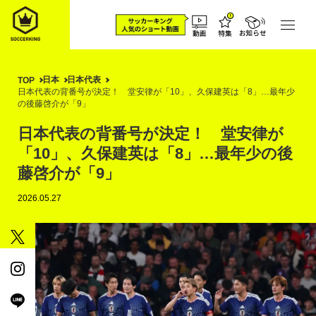
日本
日本代表
TOP
日本代表の背番号が決定！ 堂安律が「10」、久保建英は「8」…最年少
の後藤啓介が「9」
日本代表の背番号が決定！ 堂安律が
「10」、久保建英は「8」…最年少の後
藤啓介が「9」
2026.05.27