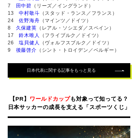
7
田中碧
（リーズ／イングランド）
13
中村敬斗
（スタッド・ランス／フランス）
24
佐野海舟
（マインツ／ドイツ）
8
久保建英
（レアル・ソシエダ／スペイン）
17
鈴木唯人
（フライブルク／ドイツ）
26
塩貝健人
（ヴォルフスブルク／ドイツ）
9
後藤啓介
（シント・トロイデン／ベルギー）
日本代表
に関する記事をもっと見る
【PR】
ワールドカップ
も対象って知ってる？
日本サッカーの成長を支える「スポーツくじ」