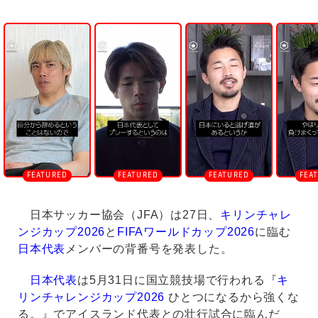
U
n
m
u
t
e
日本サッカー協会（JFA）は27日、
キリンチャレ
ンジカップ2026
と
FIFAワールドカップ2026
に臨む
日本代表
メンバーの背番号を発表した。
日本代表
は5月31日に国立競技場で行われる『
キ
リンチャレンジカップ2026
ひとつになるから強くな
る。』でアイスランド代表との壮行試合に臨んだ