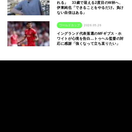
れる」 33歳で迎える2度目のW杯へ、
伊東純也「できることをやるだけ。負け
ない自信はある」
ワールドカップ
2026.05.26
イングランド代表落選のMFギブス・ホ
ワイトが心境を告白…トゥヘル監督の対
応に感謝「強くなって立ち直りたい」