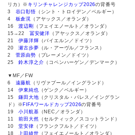
リカ）※
キリンチャレンジカップ2026
の背番号
3
谷口彰悟
（シント・トロイデン／ベルギー）
4
板倉滉
（アヤックス／オランダ）
16
渡辺剛
（フェイエノールト／オランダ）
15→22
冨安健洋
（アヤックス／オランダ）
21
伊藤洋輝
（バイエルン／ドイツ）
20
瀬古歩夢
（ル・アーヴル／フランス）
2
菅原由勢
（ブレーメン／ドイツ）
25
鈴木淳之介
（コペンハーゲン／デンマーク）
▼MF／FW
6
遠藤航
（リヴァプール／イングランド）
14
伊東純也
（ゲンク／ベルギー）
15
鎌田大地
（クリスタル・パレス／イングラン
ド）※
FIFAワールドカップ2026
の背番号
19
小川航基
（NEC／オランダ）
11
前田大然
（セルティック／スコットランド）
10
堂安律
（フランクフルト／ドイツ）
18
上田綺世
（フェイエノールト／オランダ）