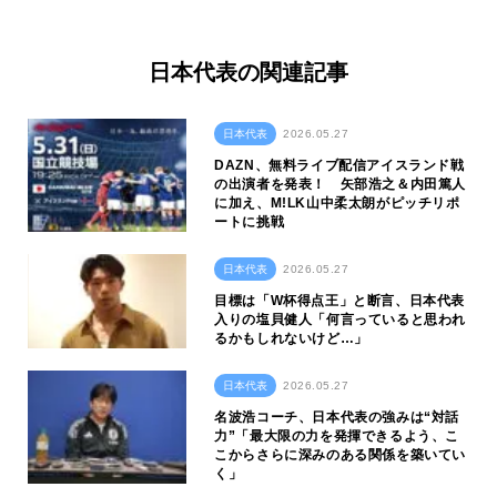
日本代表の関連記事
日本代表
2026.05.27
DAZN、無料ライブ配信アイスランド戦
の出演者を発表！ 矢部浩之＆内田篤人
に加え、M!LK山中柔太朗がピッチリポ
ートに挑戦
日本代表
2026.05.27
目標は「W杯得点王」と断言、日本代表
入りの塩貝健人「何言っていると思われ
るかもしれないけど…」
日本代表
2026.05.27
名波浩コーチ、日本代表の強みは“対話
力”「最大限の力を発揮できるよう、こ
こからさらに深みのある関係を築いてい
く」