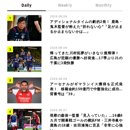
Daily
Weekly
Monthly
2026.08.08
アディショナルタイムの劇的2発！ 鹿島・
鬼木監督が称えた“折れない心”「足が止ま
るか止まらないかは…」
2026.08.08
帰ってきた川村拓夢がいきなり復帰弾！
広島が悲願の優勝へ好発進…17季ぶりJ1の
千葉に3発快勝
2026.08.08
アーセナルがギマランイス獲得を正式発
表！ 移籍金約159億円で中盤強化に成功…
背番号は「39」
2026.08.07
視察の森保一監督「見入っていた」…16歳4
カ月で開幕戦ゴールの横浜FM・三井寺眞や
鹿島の18歳・吉田湊海に言及「非常に心強