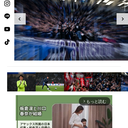
もっと読む
arrow_forward_ios