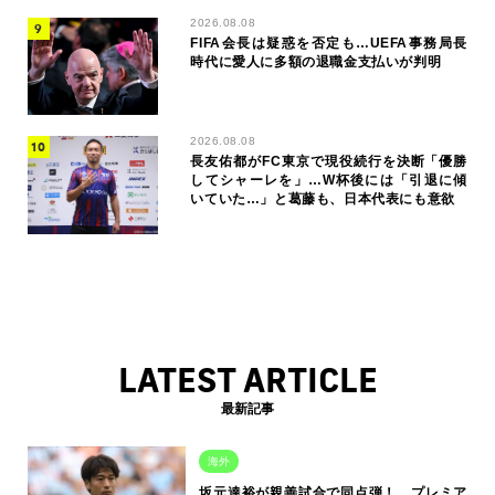
2026.08.08
FIFA会長は疑惑を否定も…UEFA事務局長
時代に愛人に多額の退職金支払いが判明
2026.08.08
長友佑都がFC東京で現役続行を決断「優勝
してシャーレを」…W杯後には「引退に傾
いていた…」と葛藤も、日本代表にも意欲
LATEST ARTICLE
最新記事
海外
坂元達裕が親善試合で同点弾！ プレミア