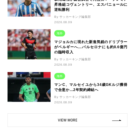
昇格組コヴェントリー、エスパニョールに
逆転勝利
By サッカーキング編集部
2026.08.09
海外
マジョルカに現れた新進気鋭のドリブラー
がベルギーへ…バルセロナにも約8.6億円
の臨時収入
By サッカーキング編集部
2026.08.09
海外
マンC、マルセイユから34歳GKルジ獲得
で合意か…2年契約締結へ
By サッカーキング編集部
2026.08.09
VIEW MORE