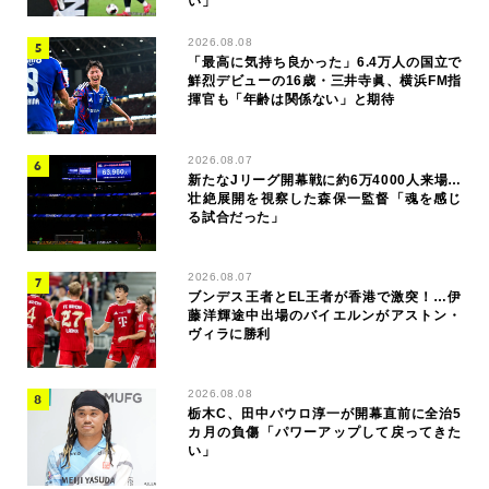
い」
2026.08.08
「最高に気持ち良かった」6.4万人の国立で
鮮烈デビューの16歳・三井寺眞、横浜FM指
揮官も「年齢は関係ない」と期待
2026.08.07
新たなJリーグ開幕戦に約6万4000人来場…
壮絶展開を視察した森保一監督「魂を感じ
る試合だった」
2026.08.07
ブンデス王者とEL王者が香港で激突！…伊
藤洋輝途中出場のバイエルンがアストン・
ヴィラに勝利
2026.08.08
栃木C、田中パウロ淳一が開幕直前に全治5
カ月の負傷「パワーアップして戻ってきた
い」