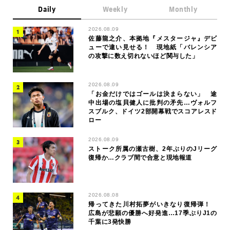
Daily
Weekly
Monthly
2026.08.09
佐藤龍之介、本拠地『メスタージャ』デビ
ューで違い見せる！ 現地紙「バレンシア
の攻撃に数え切れないほど関与した」
2026.08.09
「お金だけではゴールは決まらない」 途
中出場の塩貝健人に批判の矛先…ヴォルフ
スブルク、ドイツ2部開幕戦でスコアレスド
ロー
2026.08.09
ストーク所属の瀬古樹、2年ぶりのJリーグ
復帰か…クラブ間で合意と現地報道
2026.08.08
帰ってきた川村拓夢がいきなり復帰弾！
広島が悲願の優勝へ好発進…17季ぶりJ1の
千葉に3発快勝