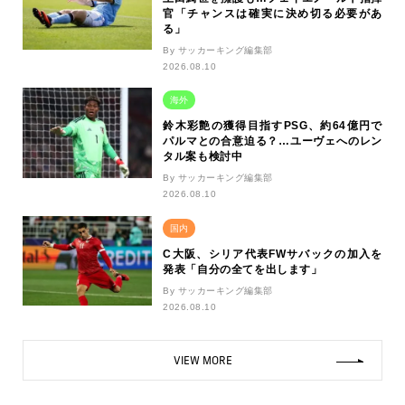
官「チャンスは確実に決め切る必要があ
る」
By サッカーキング編集部
2026.08.10
海外
鈴木彩艶の獲得目指すPSG、約64億円で
パルマとの合意迫る？…ユーヴェへのレン
タル案も検討中
By サッカーキング編集部
2026.08.10
国内
C大阪、シリア代表FWサバックの加入を
発表「自分の全てを出します」
By サッカーキング編集部
2026.08.10
VIEW MORE