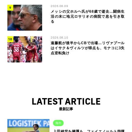
2026.08.09
メッシの父ホルヘ氏が68歳で逝去…闘病生
活の末に地元ロサリオの病院で息を引き取
る
2026.08.10
遠藤航が後半からCBで出場…リヴァプール
はイサク＆ヴィルツが得点も、モナコに3失
点逆転負け
LATEST ARTICLE
最新記事
海外
上田綺世を擁護も…フェイエノールト指揮