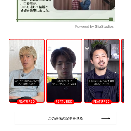
Powered by 
GliaStudios
U
n
m
u
t
e
この画像の記事を見る