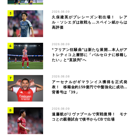
2026.08.09
久保建英がプレシーズン初出場！ レア
ル・ソシエダは敗戦も…スペイン紙からは
高評価
2026.08.09
“フリアン狂騒曲”は新たな展開…本人がア
トレティコ上層部に「バルセロナに移籍し
たい」と“直談判”へ
2026.08.08
アーセナルがギマランイス獲得を正式発
表！ 移籍金約159億円で中盤強化に成功…
背番号は「39」
2026.08.09
遠藤航がリヴァプールで実戦復帰！ モナ
コとの親善試合で後半からCBで出場