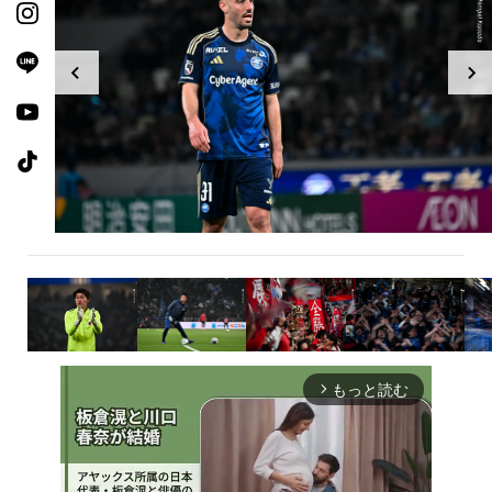
もっと読む
arrow_forward_ios