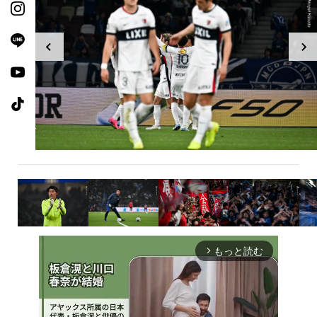
もっと読む
arrow_forward_ios