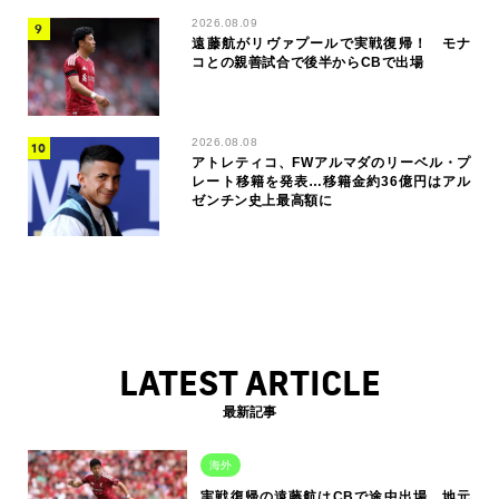
2026.08.09
遠藤航がリヴァプールで実戦復帰！ モナ
コとの親善試合で後半からCBで出場
2026.08.08
アトレティコ、FWアルマダのリーベル・プ
レート移籍を発表…移籍金約36億円はアル
ゼンチン史上最高額に
LATEST ARTICLE
最新記事
海外
実戦復帰の遠藤航はCBで途中出場…地元