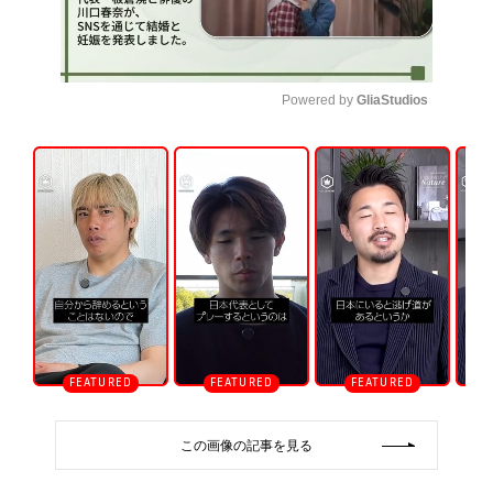
Powered by 
GliaStudios
U
n
m
u
t
e
この画像の記事を見る