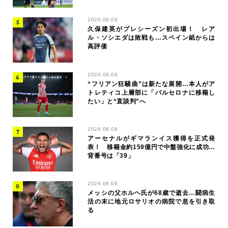
2026.08.09
久保建英がプレシーズン初出場！ レア
ル・ソシエダは敗戦も…スペイン紙からは
高評価
2026.08.09
“フリアン狂騒曲”は新たな展開…本人がア
トレティコ上層部に「バルセロナに移籍し
たい」と“直談判”へ
2026.08.08
アーセナルがギマランイス獲得を正式発
表！ 移籍金約159億円で中盤強化に成功…
背番号は「39」
2026.08.09
メッシの父ホルヘ氏が68歳で逝去…闘病生
活の末に地元ロサリオの病院で息を引き取
る