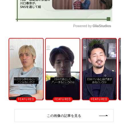
Powered by 
GliaStudios
U
n
m
u
t
e
この画像の記事を見る