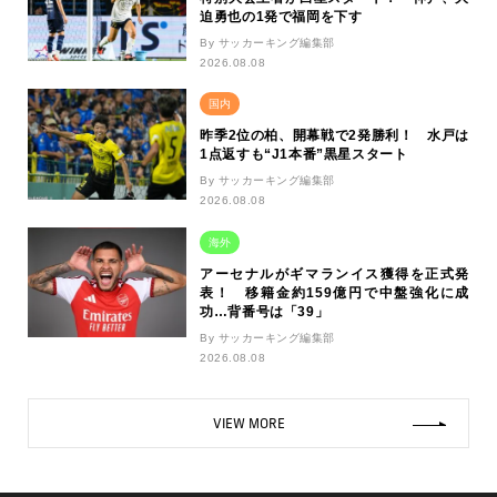
迫勇也の1発で福岡を下す
By サッカーキング編集部
2026.08.08
国内
昨季2位の柏、開幕戦で2発勝利！ 水戸は
1点返すも“J1本番”黒星スタート
By サッカーキング編集部
2026.08.08
海外
アーセナルがギマランイス獲得を正式発
表！ 移籍金約159億円で中盤強化に成
功…背番号は「39」
By サッカーキング編集部
2026.08.08
VIEW MORE