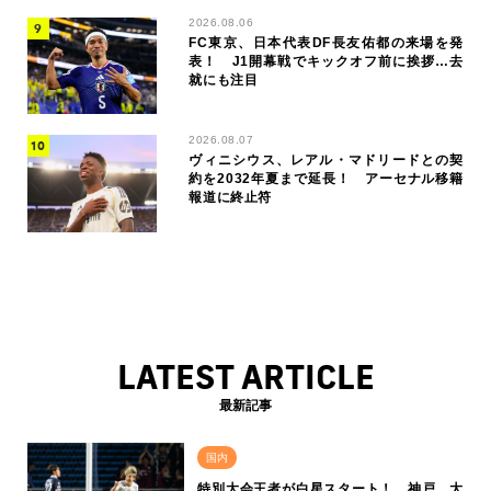
2026.08.06
FC東京、日本代表DF長友佑都の来場を発
表！ J1開幕戦でキックオフ前に挨拶…去
就にも注目
2026.08.07
ヴィニシウス、レアル・マドリードとの契
約を2032年夏まで延長！ アーセナル移籍
報道に終止符
LATEST ARTICLE
最新記事
国内
特別大会王者が白星スタート！ 神戸、大