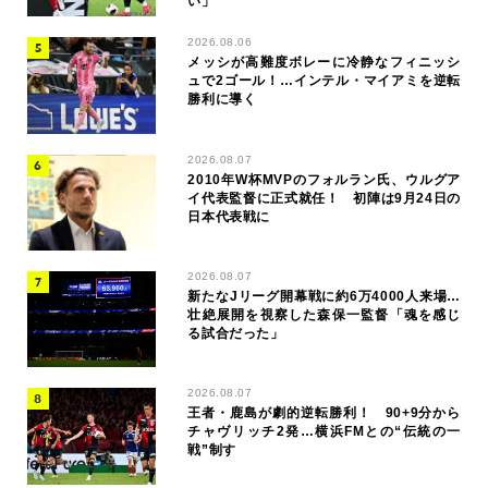
い」
2026.08.06
メッシが高難度ボレーに冷静なフィニッシ
ュで2ゴール！…インテル・マイアミを逆転
勝利に導く
2026.08.07
2010年W杯MVPのフォルラン氏、ウルグア
イ代表監督に正式就任！ 初陣は9月24日の
日本代表戦に
2026.08.07
新たなJリーグ開幕戦に約6万4000人来場…
壮絶展開を視察した森保一監督「魂を感じ
る試合だった」
2026.08.07
王者・鹿島が劇的逆転勝利！ 90+9分から
チャヴリッチ2発…横浜FMとの“伝統の一
戦”制す