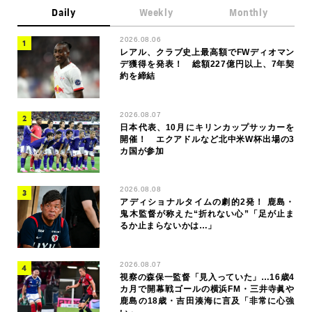
Daily
Weekly
Monthly
2026.08.06
レアル、クラブ史上最高額でFWディオマン
デ獲得を発表！ 総額227億円以上、7年契
約を締結
2026.08.07
日本代表、10月にキリンカップサッカーを
開催！ エクアドルなど北中米W杯出場の3
カ国が参加
2026.08.08
アディショナルタイムの劇的2発！ 鹿島・
鬼木監督が称えた“折れない心”「足が止ま
るか止まらないかは…」
2026.08.07
視察の森保一監督「見入っていた」…16歳4
カ月で開幕戦ゴールの横浜FM・三井寺眞や
鹿島の18歳・吉田湊海に言及「非常に心強