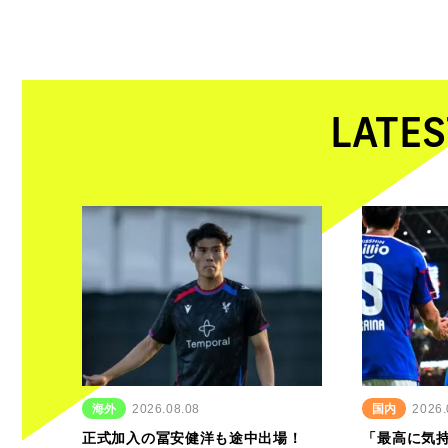
LATES
海外
2026.08.08
国内
2026.
正式加入の冨安健洋も途中出場！
「最高に気持