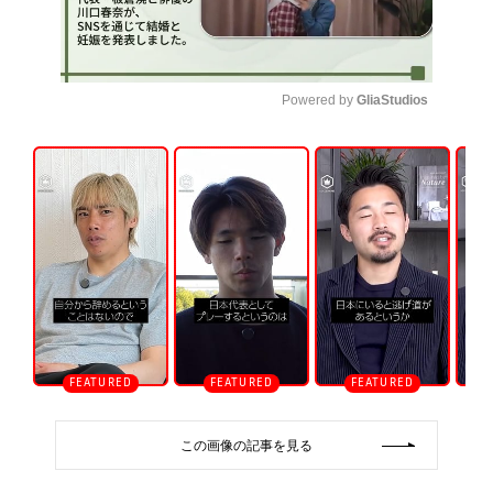
Powered by 
GliaStudios
U
n
m
u
t
e
この画像の記事を見る