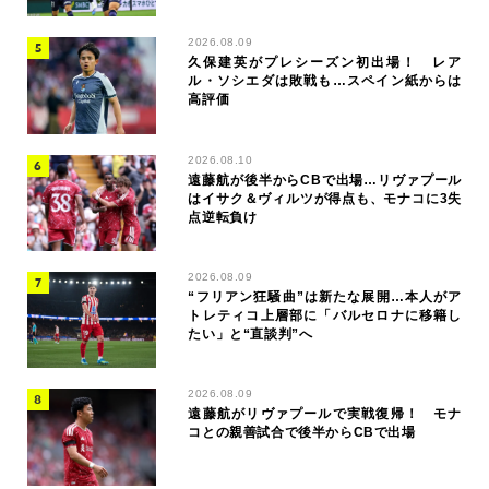
2026.08.09
久保建英がプレシーズン初出場！ レア
ル・ソシエダは敗戦も…スペイン紙からは
高評価
2026.08.10
遠藤航が後半からCBで出場…リヴァプール
はイサク＆ヴィルツが得点も、モナコに3失
点逆転負け
2026.08.09
“フリアン狂騒曲”は新たな展開…本人がア
トレティコ上層部に「バルセロナに移籍し
たい」と“直談判”へ
2026.08.09
遠藤航がリヴァプールで実戦復帰！ モナ
コとの親善試合で後半からCBで出場