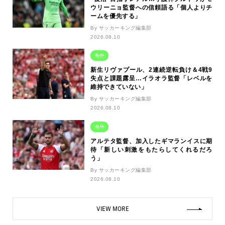
ウリーニョ監督への信頼語る「個人よりチ
ームを優先する」
By サッカーキング編集部
2026.08.10
海外
新生リヴァプール、2連続逆転負け＆4戦9
失点と課題露呈…イラオラ監督「レベルを
維持できていない」
By サッカーキング編集部
2026.08.10
海外
アルテタ監督、加入したギマランイスに期
待「新しい刺激をもたらしてくれるだろ
う」
By サッカーキング編集部
2026.08.10
VIEW MORE