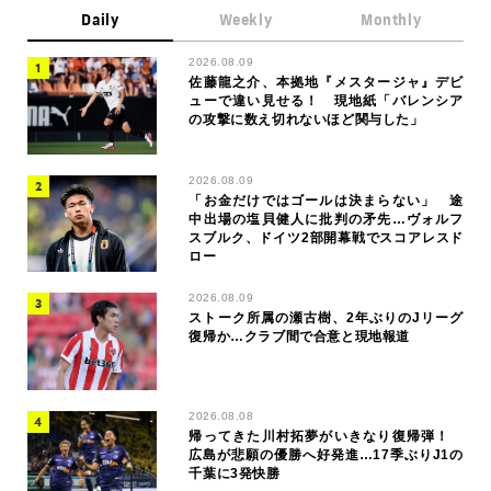
Daily
Weekly
Monthly
2026.08.09
佐藤龍之介、本拠地『メスタージャ』デビ
ューで違い見せる！ 現地紙「バレンシア
の攻撃に数え切れないほど関与した」
2026.08.09
「お金だけではゴールは決まらない」 途
中出場の塩貝健人に批判の矛先…ヴォルフ
スブルク、ドイツ2部開幕戦でスコアレスド
ロー
2026.08.09
ストーク所属の瀬古樹、2年ぶりのJリーグ
復帰か…クラブ間で合意と現地報道
2026.08.08
帰ってきた川村拓夢がいきなり復帰弾！
広島が悲願の優勝へ好発進…17季ぶりJ1の
千葉に3発快勝