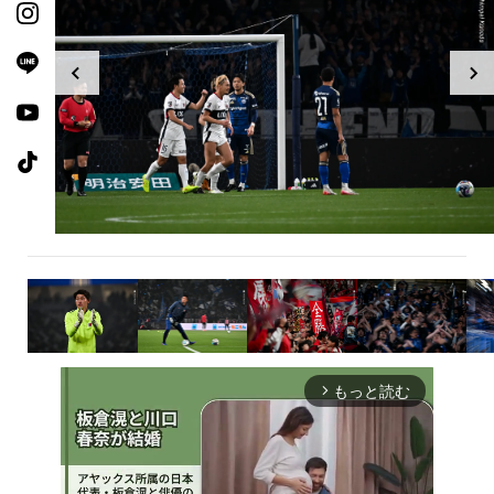
もっと読む
arrow_forward_ios