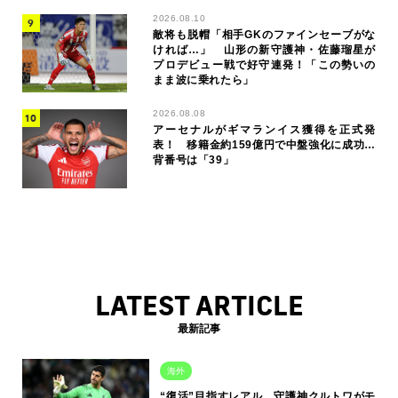
2026.08.10
敵将も脱帽「相手GKのファインセーブがな
ければ…」 山形の新守護神・佐藤瑠星が
プロデビュー戦で好守連発！「この勢いの
まま波に乗れたら」
2026.08.08
アーセナルがギマランイス獲得を正式発
表！ 移籍金約159億円で中盤強化に成功…
背番号は「39」
LATEST ARTICLE
最新記事
海外
“復活”目指すレアル…守護神クルトワがモ