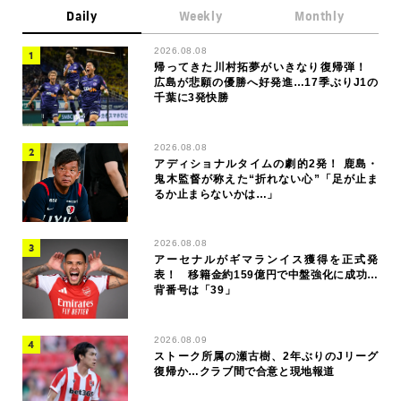
Daily
Weekly
Monthly
2026.08.08
帰ってきた川村拓夢がいきなり復帰弾！
広島が悲願の優勝へ好発進…17季ぶりJ1の
千葉に3発快勝
2026.08.08
アディショナルタイムの劇的2発！ 鹿島・
鬼木監督が称えた“折れない心”「足が止ま
るか止まらないかは…」
2026.08.08
アーセナルがギマランイス獲得を正式発
表！ 移籍金約159億円で中盤強化に成功…
背番号は「39」
2026.08.09
ストーク所属の瀬古樹、2年ぶりのJリーグ
復帰か…クラブ間で合意と現地報道