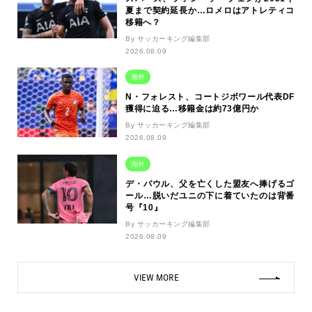
夏まで契約延長か…ロメロはアトレティコ
移籍へ？
By サッカーキング編集部
2026.08.09
海外
N・フォレスト、コートジボワール代表DF
獲得に迫る…移籍金は約73億円か
By サッカーキング編集部
2026.08.09
海外
デ・パウル、父を亡くした盟友へ捧げるゴ
ール…脱いだユニの下に着ていたのは背番
号『10』
By サッカーキング編集部
2026.08.09
VIEW MORE