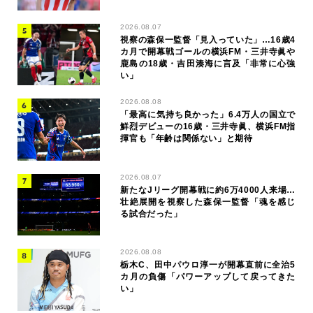
2026.08.07
視察の森保一監督「見入っていた」…16歳4
カ月で開幕戦ゴールの横浜FM・三井寺眞や
鹿島の18歳・吉田湊海に言及「非常に心強
い」
2026.08.08
「最高に気持ち良かった」6.4万人の国立で
鮮烈デビューの16歳・三井寺眞、横浜FM指
揮官も「年齢は関係ない」と期待
2026.08.07
新たなJリーグ開幕戦に約6万4000人来場…
壮絶展開を視察した森保一監督「魂を感じ
る試合だった」
2026.08.08
栃木C、田中パウロ淳一が開幕直前に全治5
カ月の負傷「パワーアップして戻ってきた
い」