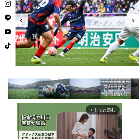
もっと読む
arrow_forward_ios