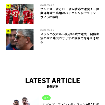
2026.08.07
ブンデス王者とEL王者が香港で激突！…伊
藤洋輝途中出場のバイエルンがアストン・
ヴィラに勝利
2026.08.09
メッシの父ホルヘ氏が68歳で逝去…闘病生
活の末に地元ロサリオの病院で息を引き取
る
LATEST ARTICLE
最新記事
海外
スパーズ、ファン・デ・フェンが2031年