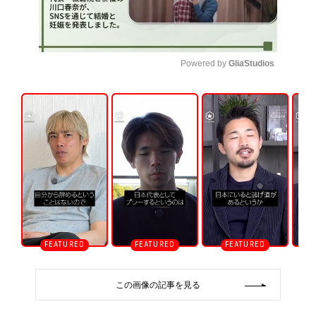
Powered by 
GliaStudios
U
n
m
u
t
e
この画像の記事を見る