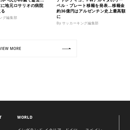
末に地元ロサリオの病院
ベル・プレート移籍を発表…移籍金
取る
約36億円はアルゼンチン史上最高額
に
キング編集部
By サッカーキング編集部
VIEW MORE
T
WORLD
イングランド
イタリア
ドイツ
スペイン