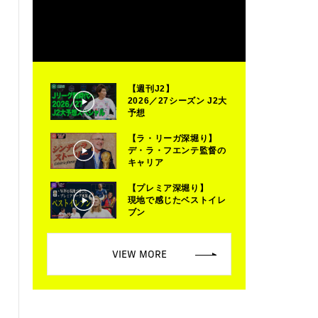
【週刊J2】
2026／27シーズン J2大
予想
【ラ・リーガ深堀り】
デ・ラ・フエンテ監督の
キャリア
【プレミア深堀り】
現地で感じたベストイレ
ブン
VIEW MORE