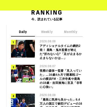
RANKING
今、読まれている記事
Daily
Weekly
Monthly
2026.08.08
アディショナルタイムの劇的2
発！ 鹿島・鬼木監督が称え
た“折れない心”「足が止まるか
止まらないかは…」
2026.08.07
視察の森保一監督「見入ってい
た」…16歳4カ月で開幕戦ゴー
ルの横浜FM・三井寺眞や鹿島
の18歳・吉田湊海に言及「非常
に心強い」
2026.08.08
「最高に気持ち良かった」6.4
万人の国立で鮮烈デビューの16