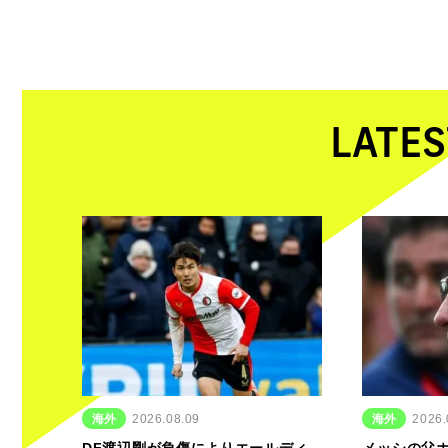
LATES
海外
2026.08.09
海外
2026.
DF渡辺剛が負傷によりエールディ
メッシの父ホ