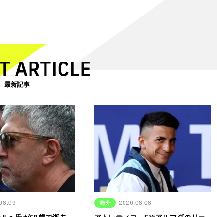
T ARTICLE
最新記事
08.09
海外
2026.08.08
ルヘ氏が68歳で逝去…
アトレティコ、FWアルマダのリー