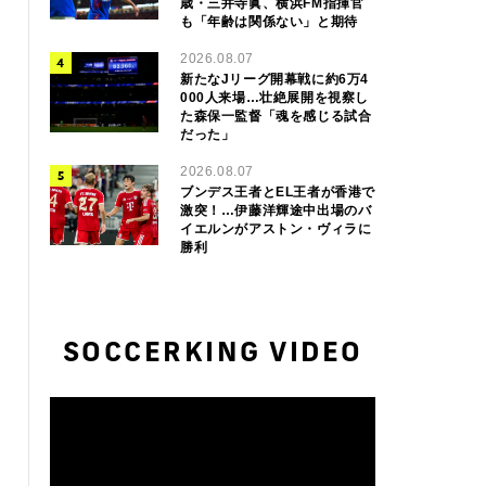
歳・三井寺眞、横浜FM指揮官
も「年齢は関係ない」と期待
2026.08.07
新たなJリーグ開幕戦に約6万4
000人来場…壮絶展開を視察し
た森保一監督「魂を感じる試合
だった」
2026.08.07
ブンデス王者とEL王者が香港で
激突！…伊藤洋輝途中出場のバ
イエルンがアストン・ヴィラに
勝利
SOCCERKING VIDEO