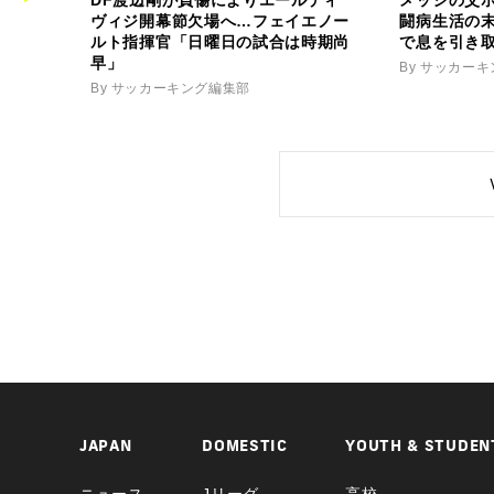
ヴィジ開幕節欠場へ…フェイエノー
闘病生活の
ルト指揮官「日曜日の試合は時期尚
で息を引き
早」
By サッカー
By サッカーキング編集部
JAPAN
DOMESTIC
YOUTH & STUDEN
ニュース
Jリーグ
高校