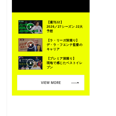
【週刊J2】
2026／27シーズン J2大
予想
【ラ・リーガ深堀り】
デ・ラ・フエンテ監督の
キャリア
【プレミア深堀り】
現地で感じたベストイレ
ブン
VIEW MORE