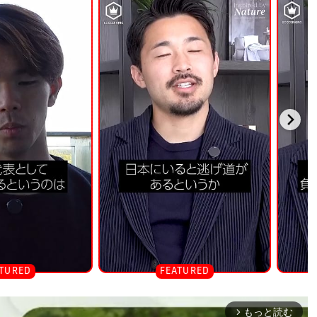
もっと読む
arrow_forward_ios