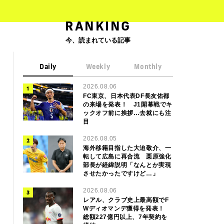
RANKING
今、読まれている記事
Daily
Weekly
Monthly
2026.08.06
FC東京、日本代表DF長友佑都
の来場を発表！ J1開幕戦でキ
ックオフ前に挨拶…去就にも注
目
2026.08.05
海外移籍目指した大迫敬介、一
転して広島に再合流 栗原強化
部長が経緯説明「なんとか実現
させたかったですけど…」
2026.08.06
レアル、クラブ史上最高額でF
Wディオマンデ獲得を発表！
総額227億円以上、7年契約を