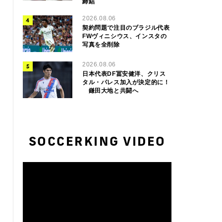
締結
2026.08.06
契約問題で注目のブラジル代表
FWヴィニシウス、インスタの
写真を全削除
2026.08.06
日本代表DF冨安健洋、クリス
タル・パレス加入が決定的に！
鎌田大地と共闘へ
SOCCERKING VIDEO