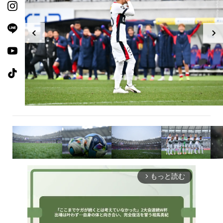
もっと読む
arrow_forward_ios