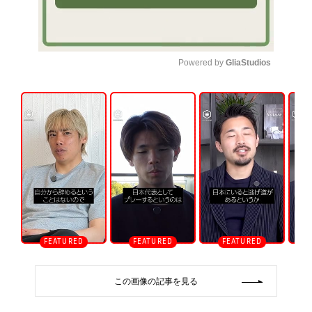
Powered by 
GliaStudios
U
n
m
u
t
e
この画像の記事を見る