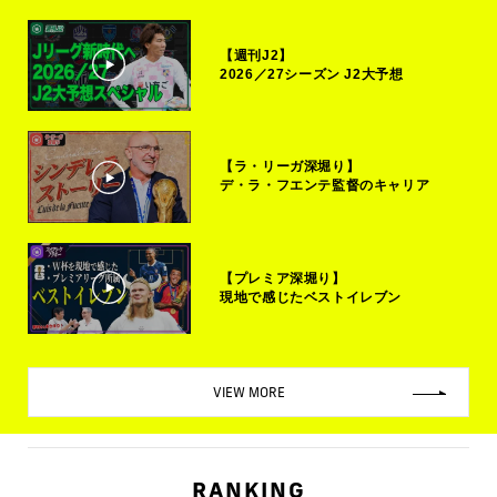
【週刊J2】
2026／27シーズン J2大予想
【ラ・リーガ深堀り】
デ・ラ・フエンテ監督のキャリア
【プレミア深堀り】
現地で感じたベストイレブン
VIEW MORE
RANKING