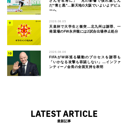
さんを名将に」 兄の影響で慣れ親しん
だ“青と黒”…新天地G大阪でいよいよデビュ
ーへ
2026.08.05
天皇杯で大学生と衝突…北九州は謝罪、一
発退場のFW永井龍には2試合出場停止処分
2026.08.06
FIFAがW杯巡る騒動のプロセスを謝罪も
「いかなる攻撃も容認しない」…インファ
ンティーノ会長の全面支持を表明
LATEST ARTICLE
最新記事