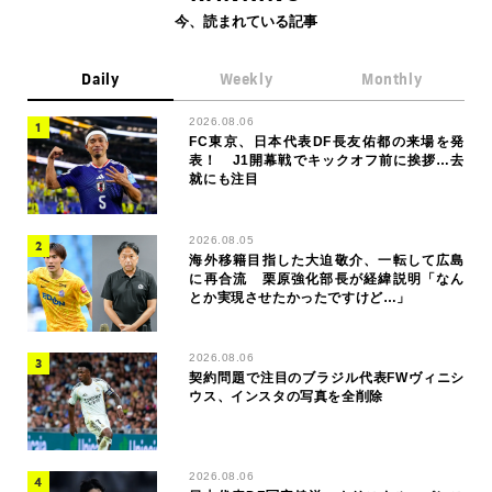
今、読まれている記事
Daily
Weekly
Monthly
2026.08.06
FC東京、日本代表DF長友佑都の来場を発
表！ J1開幕戦でキックオフ前に挨拶…去
就にも注目
2026.08.05
海外移籍目指した大迫敬介、一転して広島
に再合流 栗原強化部長が経緯説明「なん
とか実現させたかったですけど…」
2026.08.06
契約問題で注目のブラジル代表FWヴィニシ
ウス、インスタの写真を全削除
2026.08.06