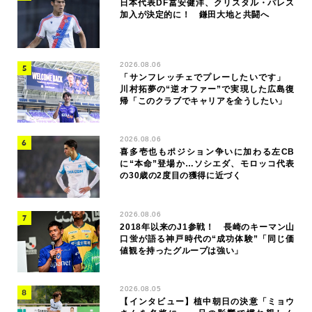
日本代表DF冨安健洋、クリスタル・パレス
加入が決定的に！ 鎌田大地と共闘へ
2026.08.06
「サンフレッチェでプレーしたいです」
川村拓夢の“逆オファー”で実現した広島復
帰「このクラブでキャリアを全うしたい」
2026.08.06
喜多壱也もポジション争いに加わる左CB
に“本命”登場か…ソシエダ、モロッコ代表
の30歳の2度目の獲得に近づく
2026.08.06
2018年以来のJ1参戦！ 長崎のキーマン山
口蛍が語る神戸時代の“成功体験”「同じ価
値観を持ったグループは強い」
2026.08.05
【インタビュー】植中朝日の決意「ミョウ