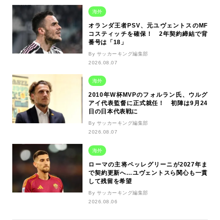
海外
オランダ王者PSV、元ユヴェントスのMF
コスティッチを確保！ 2年契約締結で背
番号は「18」
By サッカーキング編集部
2026.08.07
海外
2010年W杯MVPのフォルラン氏、ウルグ
アイ代表監督に正式就任！ 初陣は9月24
日の日本代表戦に
By サッカーキング編集部
2026.08.07
海外
ローマの主将ペッレグリーニが2027年ま
で契約更新へ…ユヴェントスら関心も一貫
して残留を希望
By サッカーキング編集部
2026.08.06