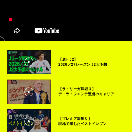
【週刊J2】
2026／27シーズン J2大予想
【ラ・リーガ深堀り】
デ・ラ・フエンテ監督のキャリア
【プレミア深堀り】
現地で感じたベストイレブン