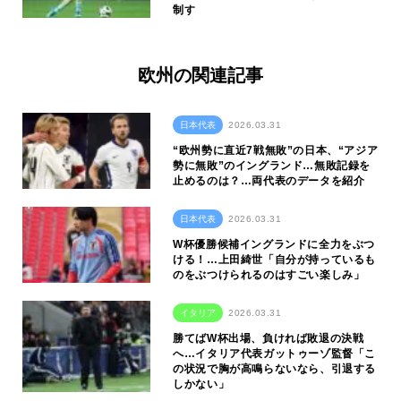
制す
欧州の関連記事
日本代表
2026.03.31
“欧州勢に直近7戦無敗”の日本、“アジア
勢に無敗”のイングランド…無敗記録を
止めるのは？…両代表のデータを紹介
日本代表
2026.03.31
W杯優勝候補イングランドに全力をぶつ
ける！…上田綺世「自分が持っているも
のをぶつけられるのはすごい楽しみ」
イタリア
2026.03.31
勝てばW杯出場、負ければ敗退の決戦
へ…イタリア代表ガットゥーゾ監督「こ
の状況で胸が高鳴らないなら、引退する
しかない」