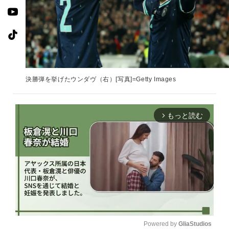
決勝弾を挙げたウンダヴ（右）[写真]=Getty Images
もっと読む
arrow_forward_ios
Powered by 
GliaStudios