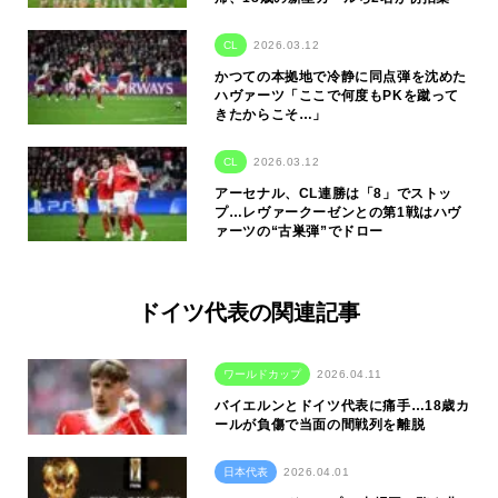
CL
2026.03.12
かつての本拠地で冷静に同点弾を沈めた
ハヴァーツ「ここで何度もPKを蹴って
きたからこそ…」
CL
2026.03.12
アーセナル、CL連勝は「8」でストッ
プ…レヴァークーゼンとの第1戦はハヴ
ァーツの“古巣弾”でドロー
ドイツ代表の関連記事
ワールドカップ
2026.04.11
バイエルンとドイツ代表に痛手…18歳カ
ールが負傷で当面の間戦列を離脱
日本代表
2026.04.01