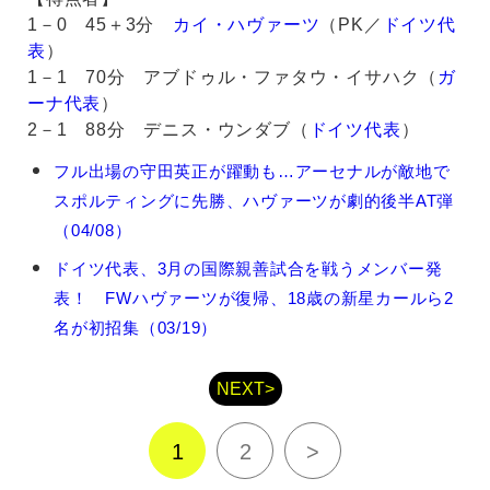
1－0 45＋3分
カイ・ハヴァーツ
（PK／
ドイツ代
表
）
1－1 70分 アブドゥル・ファタウ・イサハク（
ガ
ーナ代表
）
2－1 88分 デニス・ウンダブ（
ドイツ代表
）
カ
フル出場の守田英正が躍動も…アーセナルが敵地で
イ・
スポルティングに先勝、ハヴァーツが劇的後半AT弾
ハ
ヴ
（04/08）
ァ
ドイツ代表、3月の国際親善試合を戦うメンバー発
ー
ツ
表！ FWハヴァーツが復帰、18歳の新星カールら2
の
名が初招集（03/19）
関
連
記
NEXT>
事
1
2
>