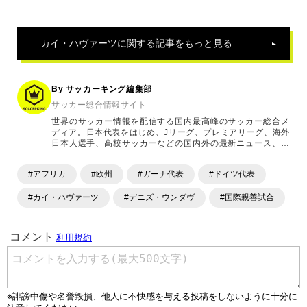
カイ・ハヴァーツ
に関する記事をもっと見る
By サッカーキング編集部
サッカー総合情報サイト
世界のサッカー情報を配信する国内最高峰のサッカー総合メ
ディア。日本代表をはじめ、Jリーグ、プレミアリーグ、海外
日本人選手、高校サッカーなどの国内外の最新ニュース、コ
ラム、選手インタビュー、試合結果速報、ゲーム、ショッピ
ングといったサッカーにまつわるあらゆる情報を提供してい
#アフリカ
#欧州
#ガーナ代表
#ドイツ代表
ます。「X」「Instagram」「YouTube」「TikTok」など、
各種SNSサービスも充実したコンテンツを発信中。
#カイ・ハヴァーツ
#デニズ・ウンダヴ
#国際親善試合