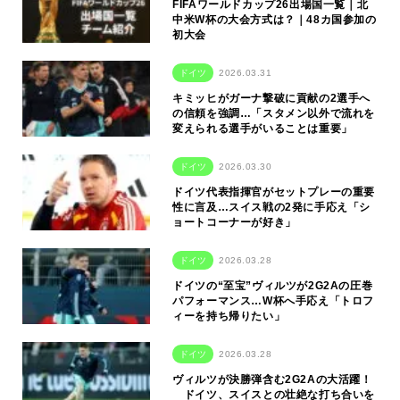
FIFAワールドカップ26出場国一覧｜北
中米W杯の大会方式は？｜48カ国参加の
初大会
ドイツ
2026.03.31
キミッヒがガーナ撃破に貢献の2選手へ
の信頼を強調…「スタメン以外で流れを
変えられる選手がいることは重要」
ドイツ
2026.03.30
ドイツ代表指揮官がセットプレーの重要
性に言及…スイス戦の2発に手応え「シ
ョートコーナーが好き」
ドイツ
2026.03.28
ドイツの“至宝”ヴィルツが2G2Aの圧巻
パフォーマンス…W杯へ手応え「トロフ
ィーを持ち帰りたい」
ドイツ
2026.03.28
ヴィルツが決勝弾含む2G2Aの大活躍！
ドイツ、スイスとの壮絶な打ち合いを