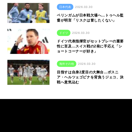
日本代表
2026.03.30
ベリンガムが日本戦欠場へ…トゥヘル監
督が明言「リスクは冒したくない」
ドイツ
2026.03.30
ドイツ代表指揮官がセットプレーの重要
性に言及…スイス戦の2発に手応え「シ
ョートコーナーが好き」
海外その他
2026.03.30
目指すは自身2度目の大舞台…ボスニ
ア・ヘルツェゴビナを背負うジェコ、決
戦へ意気込む