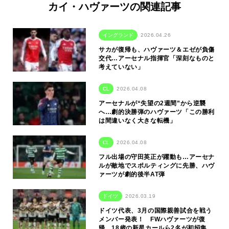
カイ・ハヴァーツの関連記事
イングランド
2026.04.26
サカが復帰も、ハヴァーツ＆エゼが負傷
交代…アーセナル指揮官「深刻なものと
考えていない」
CL
2026.04.08
アーセナルが“失望の2週間”から逆襲
へ…劇的決勝弾のハヴァーツ「この勝利
は間違いなく大きな転機」
CL
2026.04.08
フル出場の守田英正が躍動も…アーセナ
ルが敵地でスポルティングに先勝、ハヴ
ァーツが劇的後半AT弾
ドイツ
2026.03.19
ドイツ代表、3月の国際親善試合を戦う
メンバー発表！ FWハヴァーツが復
帰、18歳の新星カールら2名が初招集