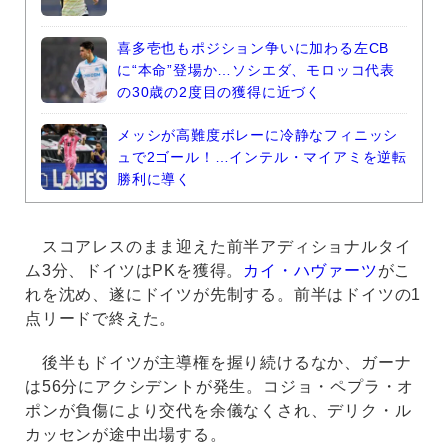
喜多壱也もポジション争いに加わる左CB
に“本命”登場か…ソシエダ、モロッコ代表
の30歳の2度目の獲得に近づく
メッシが高難度ボレーに冷静なフィニッシ
ュで2ゴール！…インテル・マイアミを逆転
勝利に導く
スコアレスのまま迎えた前半アディショナルタイ
ム3分、ドイツはPKを獲得。
カイ・ハヴァーツ
がこ
れを沈め、遂にドイツが先制する。前半はドイツの1
点リードで終えた。
後半もドイツが主導権を握り続けるなか、ガーナ
は56分にアクシデントが発生。コジョ・ペプラ・オ
ポンが負傷により交代を余儀なくされ、デリク・ル
カッセンが途中出場する。