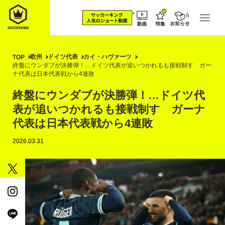
欧州
ドイツ代表
カイ・ハヴァーツ
TOP
終盤にウンダブが決勝弾！…ドイツ代表が追いつかれるも接戦制す ガー
ナ代表は日本代表戦から4連敗
終盤にウンダブが決勝弾！…ドイツ代
表が追いつかれるも接戦制す ガーナ
代表は日本代表戦から4連敗
2026.03.31