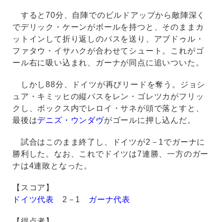
すると70分、自陣でのビルドアップから敵陣深く
でデリック・ケーンがボールを持つと、そのままカ
ットインして折り返しのパスを送り、アブドゥル・
ファタウ・イサハクが合わせてシュート。これがゴ
ール右に吸い込まれ、ガーナが同点に追いついた。
しかし88分、ドイツが再びリードを奪う。ジョシ
ュア・キミッヒの縦パスをレン・ゴレツカがフリッ
クし、ボックス内でレロイ・サネが頭で落とすと、
最後は
デニズ・ウンダヴ
がゴールに押し込んだ。
試合はこのまま終了し、ドイツが2－1でガーナに
勝利した。なお、これでドイツは7連勝、一方のガー
ナは4連敗となった。
【スコア】
ドイツ代表
2－1
ガーナ代表
【得点者】