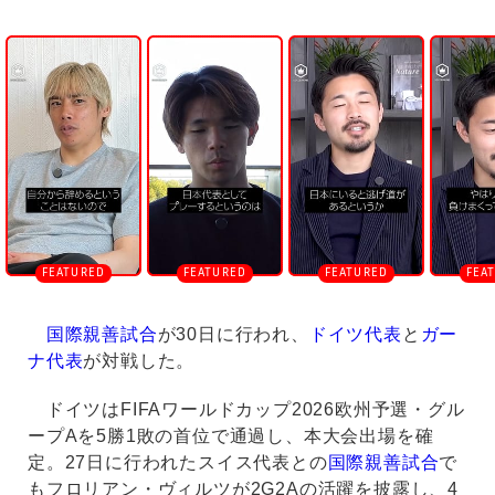
U
n
m
u
t
e
国際親善試合
が30日に行われ、
ドイツ代表
と
ガー
ナ代表
が対戦した。
ドイツはFIFAワールドカップ2026欧州予選・グル
ープAを5勝1敗の首位で通過し、本大会出場を確
定。27日に行われたスイス代表との
国際親善試合
で
もフロリアン・ヴィルツが2G2Aの活躍を披露し、4