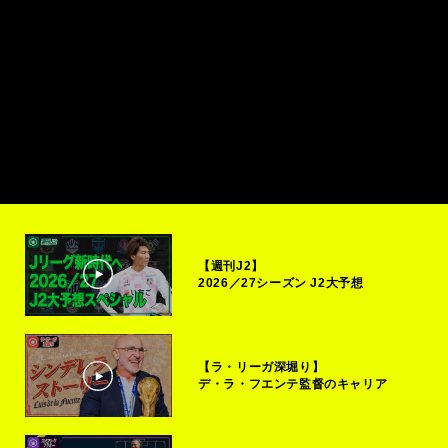
【週刊J2】
2026／27シーズン J2大予想
【ラ・リーガ深堀り】
デ・ラ・フエンテ監督のキャリア