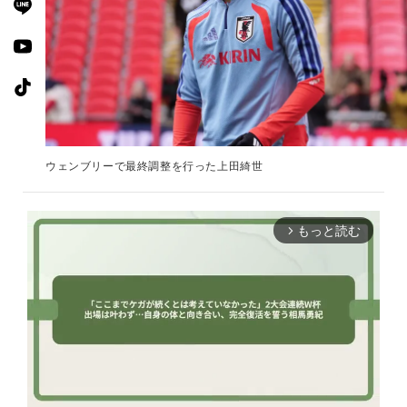
ウェンブリーで最終調整を行った上田綺世
もっと読む
arrow_forward_ios