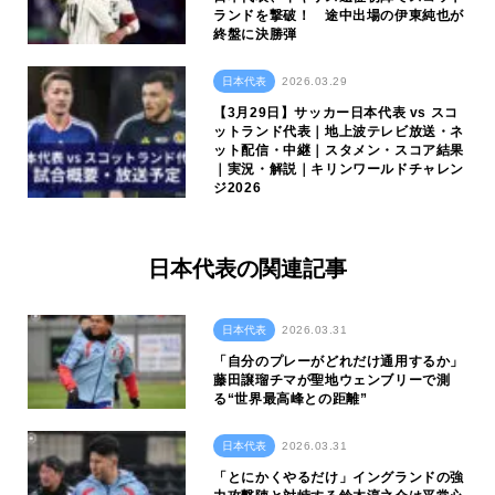
ランドを撃破！ 途中出場の伊東純也が
終盤に決勝弾
日本代表
2026.03.29
【3月29日】サッカー日本代表 vs スコ
ットランド代表｜地上波テレビ放送・ネ
ット配信・中継｜スタメン・スコア結果
｜実況・解説｜キリンワールドチャレン
ジ2026
日本代表の関連記事
日本代表
2026.03.31
「自分のプレーがどれだけ通用するか」
藤田譲瑠チマが聖地ウェンブリーで測
る“世界最高峰との距離”
日本代表
2026.03.31
「とにかくやるだけ」イングランドの強