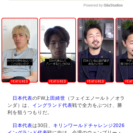
Powered by 
GliaStudios
U
n
m
u
t
e
日本代表
のFW
上田綺世
（フェイエノールト／オラ
ンダ）は、
イングランド代表
戦で全力をぶつけ、勝
利を狙うつもりだ。
日本代表
は30日、
キリンワールドチャレンジ2026
イングランド代表
戦に向け、会場のウェンブリー・