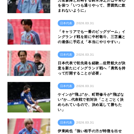
力攻撃陣と対峙する鈴木淳之介は平常心
を保つ「いつも通りやって、雰囲気に飲
まれないように」
日本代表
2026.03.31
「キャリアでも一番のビッグゲーム」イ
ングランド戦を前に中村敬斗、三笘薫と
の連係に手応え「本当にやりやすい」
日本代表
2026.03.31
日本代表で初先発を経験…佐野航大が決
意を新たにイングランド戦へ「勇気を持
って打開することが必要」
日本代表
2026.03.31
ケインが“飛ぶ”か、町野修斗が“飛ばな
い”か…代表戦で初対決「ことごとく決
められているので、決め返して勝ちた
い」
日本代表
2026.03.31
伊東純也「強い相手の方が特徴を出せ