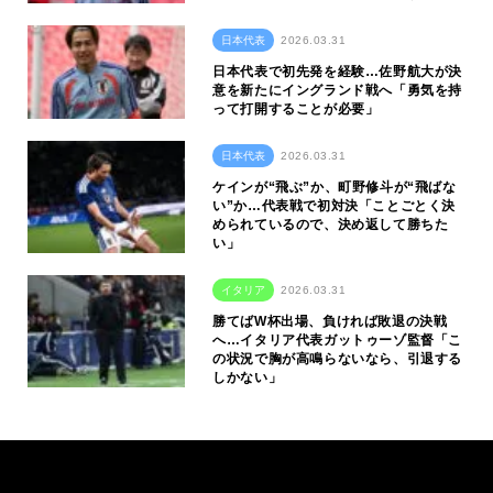
日本代表
2026.03.31
日本代表で初先発を経験…佐野航大が決
意を新たにイングランド戦へ「勇気を持
って打開することが必要」
日本代表
2026.03.31
ケインが“飛ぶ”か、町野修斗が“飛ばな
い”か…代表戦で初対決「ことごとく決
められているので、決め返して勝ちた
い」
イタリア
2026.03.31
勝てばW杯出場、負ければ敗退の決戦
へ…イタリア代表ガットゥーゾ監督「こ
の状況で胸が高鳴らないなら、引退する
しかない」