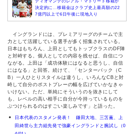
ディオマンデのレアル・マドリード移籍が
決定的に…移籍金はクラブ史上最高額の22
7億円以上で6日午後に現地入り
イングランドには、プレミアリーグのチームで主
力として活躍している選手が多く招集されている。
日本はもちろん、上田としてもトップクラスのDF陣
と対峙する。個人としての内容を残せば、自信につ
ながる。上田は「成功体験にはなると思うし、自信
にはなる」と回答。続けて、「センターバック（C
B）一人ひとりスタイルは違うし、いろんなCBと対
峙して自分のポストプレーの幅を広げていかなきゃ
いけない。ただ、単純にそういうのを抜きにして
も、レベルの高い相手に自分が今持っているものを
ぶつけられるのはすごい楽しみです」と語った。
上
日本代表のスタメン発表！ 鎌田大地、三笘薫、上
田
田綺世ら主力組先発で強豪イングランドと腕試し（0
綺
4/01）