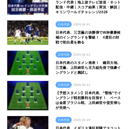
ランド代表｜地上波テレビ放送・ネット
配信・中継｜スコア結果｜実況・解説｜
キリンワールドチャレンジ2026
日本代表
2026.04.01
日本代表、三笘薫の決勝弾でW杯優勝候
補のイングランドを撃破！ 4度目の対
戦で初白星を飾る
日本代表
2026.04.01
日本代表のスタメン発表！ 鎌田大地、
三笘薫、上田綺世ら主力組先発で強豪イ
ングランドと腕試し
日本代表
2026.03.31
【予想スタメン】日本代表、“聖地”でイ
ングランド戦初勝利を目指す！ ベース
は金星ブラジル戦、上田綺世や堂安律ら
が先発へ
日本代表
2026.03.29
日本代表、イギリス遠征初陣でスコット