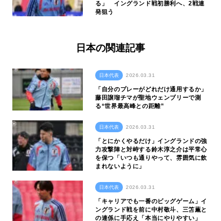
る」 イングランド戦初勝利へ、2戦連
発狙う
日本の関連記事
日本代表
2026.03.31
「自分のプレーがどれだけ通用するか」
藤田譲瑠チマが聖地ウェンブリーで測
る“世界最高峰との距離”
日本代表
2026.03.31
「とにかくやるだけ」イングランドの強
力攻撃陣と対峙する鈴木淳之介は平常心
を保つ「いつも通りやって、雰囲気に飲
まれないように」
日本代表
2026.03.31
「キャリアでも一番のビッグゲーム」イ
ングランド戦を前に中村敬斗、三笘薫と
の連係に手応え「本当にやりやすい」