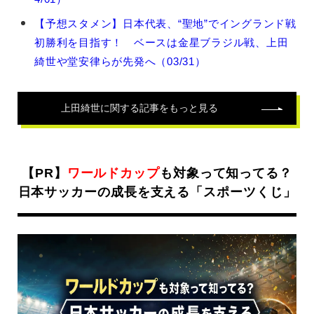
世
の
【予想スタメン】日本代表、“聖地”でイングランド戦
関
連
初勝利を目指す！ ベースは金星ブラジル戦、上田
記
綺世や堂安律らが先発へ（03/31）
事
上田綺世
に関する記事をもっと見る
【PR】
ワールドカップ
も対象って知ってる？
日本サッカーの成長を支える「スポーツくじ」