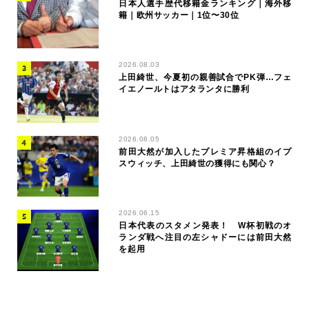
日本人選手歴代移籍金ランキング｜海外移
籍｜欧州サッカー｜1位〜30位
2026.08.03
上田綺世、今夏初の親善試合でPK弾…フェ
イエノールトはアタランタに勝利
2026.08.05
前田大然が加入したプレミア昇格組のイプ
スウィッチ、上田綺世の獲得にも関心？
2026.06.15
日本代表のスタメン発表！ W杯初戦のオ
ランダ戦へ注目の左シャドーには前田大然
を起用