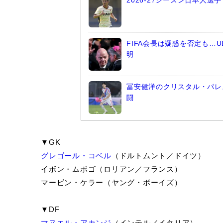
2026-27シーズン日本人
FIFA会長は疑惑を否定も…
明
冨安健洋のクリスタル・パレ
闘
▼GK
グレゴール・コベル
（ドルトムント／ドイツ）
イボン・ムボゴ（ロリアン／フランス）
マービン・ケラー（ヤング・ボーイズ）
▼DF
マヌエル・アカンジ
（インテル／イタリア）