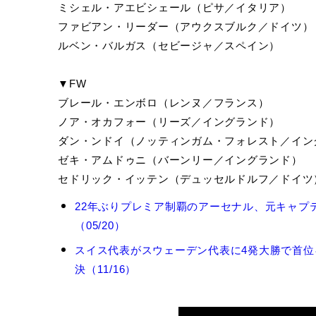
ミシェル・アエビシェール（ピサ／イタリア）
ファビアン・リーダー（アウクスブルク／ドイツ）
ルベン・バルガス（セビージャ／スペイン）
▼FW
ブレール・エンボロ（レンヌ／フランス）
ノア・オカフォー（リーズ／イングランド）
ダン・ンドイ（ノッティンガム・フォレスト／イン
ゼキ・アムドゥニ（バーンリー／イングランド）
セドリック・イッテン（デュッセルドルフ／ドイツ
グ
22年ぶりプレミア制覇のアーセナル、元キャプ
ラ
（05/20）
ニ
ト・
スイス代表がスウェーデン代表に4発大勝で首位
ジ
決（11/16）
ャ
カ
の