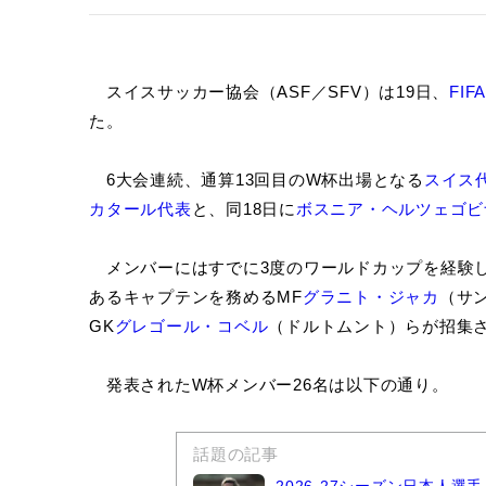
スイスサッカー協会（ASF／SFV）は19日、
FI
た。
6大会連続、通算13回目のW杯出場となる
スイス
カタール代表
と、同18日に
ボスニア・ヘルツェゴビ
メンバーにはすでに3度のワールドカップを経験
あるキャプテンを務めるMF
グラニト・ジャカ
（サ
GK
グレゴール・コベル
（ドルトムント）らが招集
発表されたW杯メンバー26名は以下の通り。
話題の記事