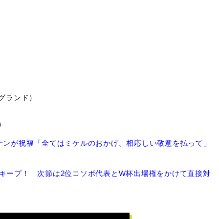
グランド）
）
テンが祝福「全てはミケルのおかげ。相応しい敬意を払って」
キープ！ 次節は2位コソボ代表とW杯出場権をかけて直接対