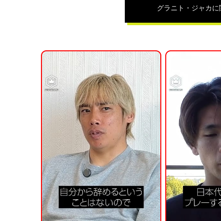
関
グラニト・ジャカ
に
連
記
事