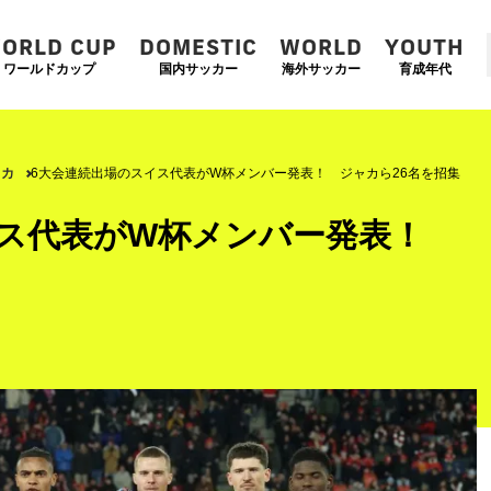
ORLD CUP
DOMESTIC
WORLD
YOUTH
ワールドカップ
国内サッカー
海外サッカー
育成年代
ャカ
6大会連続出場のスイス代表がW杯メンバー発表！ ジャカら26名を招集
イス代表がW杯メンバー発表！