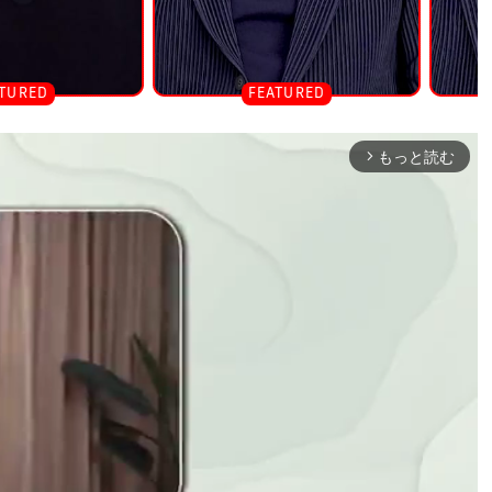
もっと読む
arrow_forward_ios