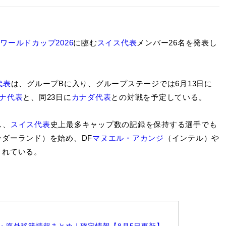
FAワールドカップ2026
に臨む
スイス代表
メンバー26名を発表し
代表
は、グループBに入り、グループステージでは6月13日に
ナ代表
と、同23日に
カナダ代表
との対戦を予定している。
し、
スイス代表
史上最多キャップ数の記録を保持する選手でも
ンダーランド）を始め、DF
マヌエル・アカンジ
（インテル）や
されている。