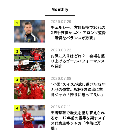
Monthly
2026.07.29
チェルシー、方針転換で30代の
2選手獲得か…X・アロンソ監督
「適切なバランスが必要」
2023.03.22
お気に入りはどれ？ 会場を盛
り上げるゴールパフォーマンス
を紹介
2026.07.08
“小国”スイスが成し遂げた72年
ぶりの偉業…W杯8強進出に主
将ジャカ「誇りに思って良い」
2026.07.11
王者撃破で歴史を塗り替えられ
るか…12年前の雪辱を期すスイ
ス代表主将ジャカ「準備は万
端」