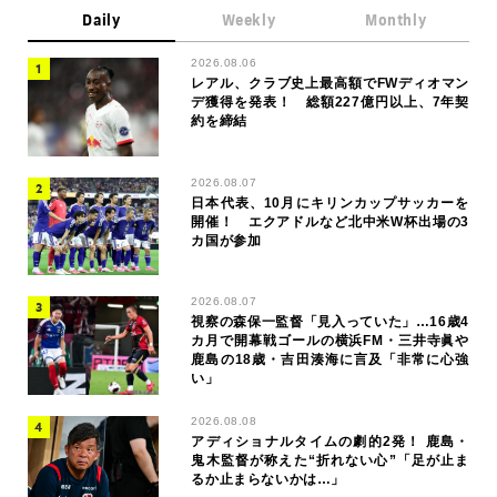
Daily
Weekly
Monthly
2026.08.06
レアル、クラブ史上最高額でFWディオマン
デ獲得を発表！ 総額227億円以上、7年契
約を締結
2026.08.07
日本代表、10月にキリンカップサッカーを
開催！ エクアドルなど北中米W杯出場の3
カ国が参加
2026.08.07
視察の森保一監督「見入っていた」…16歳4
カ月で開幕戦ゴールの横浜FM・三井寺眞や
鹿島の18歳・吉田湊海に言及「非常に心強
い」
2026.08.08
アディショナルタイムの劇的2発！ 鹿島・
鬼木監督が称えた“折れない心”「足が止ま
るか止まらないかは…」