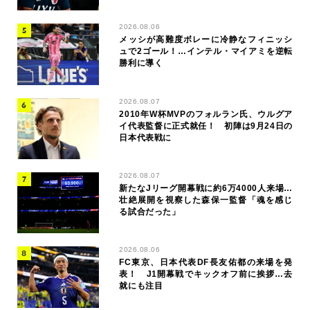
2026.08.06
メッシが高難度ボレーに冷静なフィニッシ
ュで2ゴール！…インテル・マイアミを逆転
勝利に導く
2026.08.07
2010年W杯MVPのフォルラン氏、ウルグア
イ代表監督に正式就任！ 初陣は9月24日の
日本代表戦に
2026.08.07
新たなJリーグ開幕戦に約6万4000人来場…
壮絶展開を視察した森保一監督「魂を感じ
る試合だった」
2026.08.06
FC東京、日本代表DF長友佑都の来場を発
表！ J1開幕戦でキックオフ前に挨拶…去
就にも注目