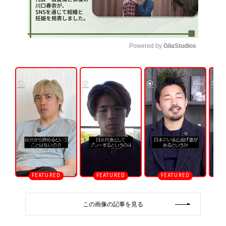
Powered by 
GliaStudios
U
n
m
u
t
e
この画像の記事を見る