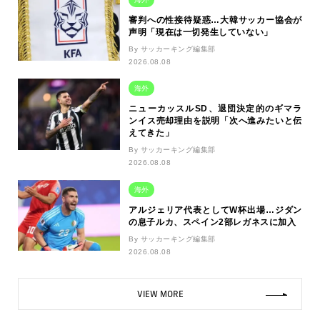
審判への性接待疑惑…大韓サッカー協会が
声明「現在は一切発生していない」
By サッカーキング編集部
2026.08.08
海外
ニューカッスルSD、退団決定的のギマラ
ンイス売却理由を説明「次へ進みたいと伝
えてきた」
By サッカーキング編集部
2026.08.08
海外
アルジェリア代表としてW杯出場…ジダン
の息子ルカ、スペイン2部レガネスに加入
By サッカーキング編集部
2026.08.08
VIEW MORE