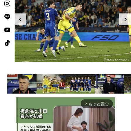
もっと読む
arrow_forward_ios