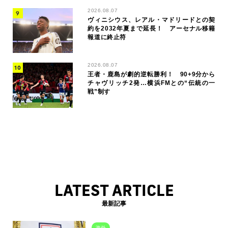
2026.08.07
ヴィニシウス、レアル・マドリードとの契
約を2032年夏まで延長！ アーセナル移籍
報道に終止符
2026.08.07
王者・鹿島が劇的逆転勝利！ 90+9分から
チャヴリッチ2発…横浜FMとの“伝統の一
戦”制す
LATEST ARTICLE
最新記事
海外