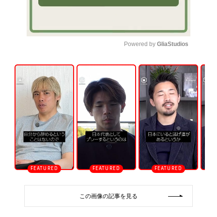
Powered by 
GliaStudios
U
n
m
u
t
e
この画像の記事を見る