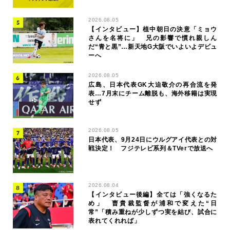
2026.08.05
【インタビュー】植中朝日の決意「ミョウ
さんを名将に」 兄の影響で慣れ親しん
だ“青と黒”…新天地G大阪でいよいよデビュ
ーへ
2026.08.05
広島、日本代表GK大迫敬介の再合流を発
表…7月末にチーム離脱も、海外移籍は実現
せず
2026.08.05
日本代表、9月24日にウルグアイ代表との対
戦決定！ フジテレビ系列＆TVerで放送へ
2026.08.04
【インタビュー後編】全ては「強くなるた
め」 曺貴裁監督が浦和で変えた“日
常”「積み重ねが少しずつ実を結び、試合に
表れてくれれば」