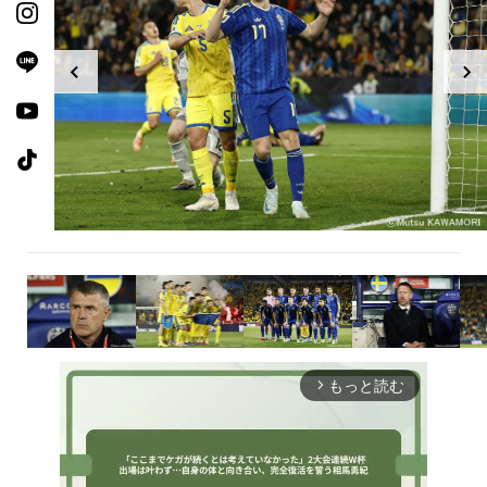
もっと読む
arrow_forward_ios