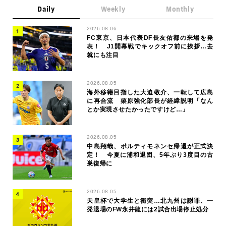
Daily
Weekly
Monthly
2026.08.06
FC東京、日本代表DF長友佑都の来場を発
表！ J1開幕戦でキックオフ前に挨拶…去
就にも注目
2026.08.05
海外移籍目指した大迫敬介、一転して広島
に再合流 栗原強化部長が経緯説明「なん
とか実現させたかったですけど…」
2026.08.05
中島翔哉、ポルティモネンセ帰還が正式決
定！ 今夏に浦和退団、5年ぶり3度目の古
巣復帰に
2026.08.05
天皇杯で大学生と衝突…北九州は謝罪、一
発退場のFW永井龍には2試合出場停止処分