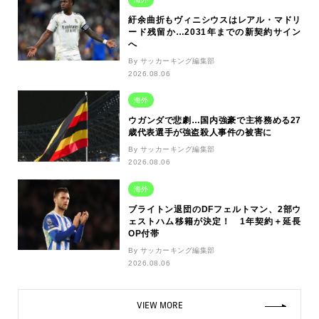
紆余曲折もヴィニシウスはレアル・マドリ
ード残留か…2031年までの新契約サイン
へ
By サッカーキング編集部
2026.08.06
海外
ウガンダで悲劇…国内強豪で主将務める27
歳代表選手が強盗殺人事件の被害に
By サッカーキング編集部
2026.08.06
海外
ブライトン退団のDFフェルトマン、2部ウ
ェストハム移籍が決定！ 1年契約＋延長
OP付帯
By サッカーキング編集部
2026.08.06
VIEW MORE