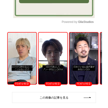
Powered by 
GliaStudios
U
n
m
u
t
e
この画像の記事を見る