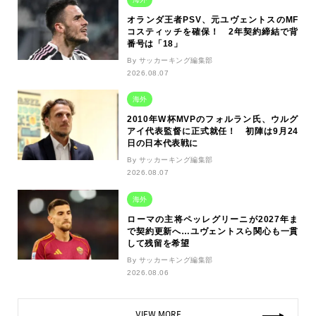
オランダ王者PSV、元ユヴェントスのMF
コスティッチを確保！ 2年契約締結で背
番号は「18」
By サッカーキング編集部
2026.08.07
海外
2010年W杯MVPのフォルラン氏、ウルグ
アイ代表監督に正式就任！ 初陣は9月24
日の日本代表戦に
By サッカーキング編集部
2026.08.07
海外
ローマの主将ペッレグリーニが2027年ま
で契約更新へ…ユヴェントスら関心も一貫
して残留を希望
By サッカーキング編集部
2026.08.06
VIEW MORE