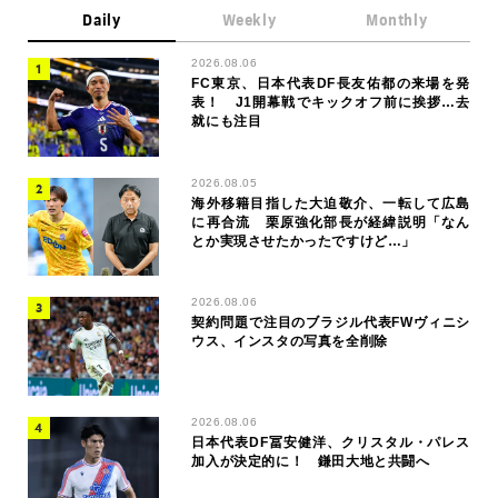
Daily
Weekly
Monthly
2026.08.06
FC東京、日本代表DF長友佑都の来場を発
表！ J1開幕戦でキックオフ前に挨拶…去
就にも注目
2026.08.05
海外移籍目指した大迫敬介、一転して広島
に再合流 栗原強化部長が経緯説明「なん
とか実現させたかったですけど…」
2026.08.06
契約問題で注目のブラジル代表FWヴィニシ
ウス、インスタの写真を全削除
2026.08.06
日本代表DF冨安健洋、クリスタル・パレス
加入が決定的に！ 鎌田大地と共闘へ