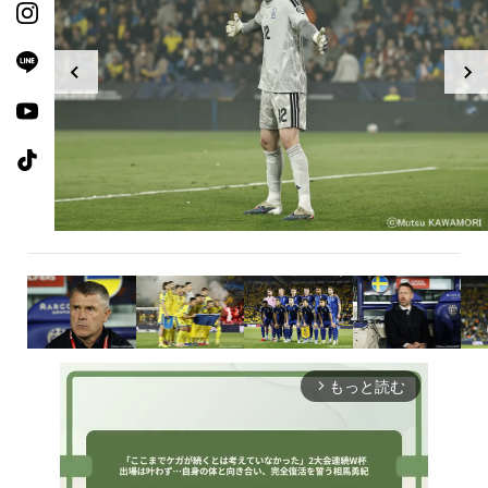
もっと読む
arrow_forward_ios