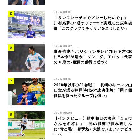
2026.08.06
「サンフレッチェでプレーしたいです」
川村拓夢の“逆オファー”で実現した広島復
帰「このクラブでキャリアを全うしたい」
2026.08.06
喜多壱也もポジション争いに加わる左CB
に“本命”登場か…ソシエダ、モロッコ代表
の30歳の2度目の獲得に近づく
2026.08.06
2018年以来のJ1参戦！ 長崎のキーマン山
口蛍が語る神戸時代の“成功体験”「同じ価
値観を持ったグループは強い」
2026.08.05
【インタビュー】植中朝日の決意「ミョウ
さんを名将に」 兄の影響で慣れ親しん
だ“青と黒”…新天地G大阪でいよいよデビュ
ーへ