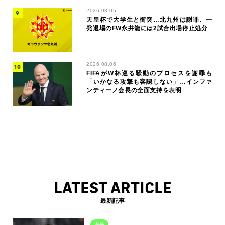
2026.08.05
天皇杯で大学生と衝突…北九州は謝罪、一
発退場のFW永井龍には2試合出場停止処分
2026.08.06
FIFAがW杯巡る騒動のプロセスを謝罪も
「いかなる攻撃も容認しない」…インファ
ンティーノ会長の全面支持を表明
LATEST ARTICLE
最新記事
海外