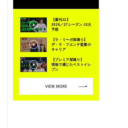
【週刊J2】
2026／27シーズン J2大
予想
【ラ・リーガ深堀り】
デ・ラ・フエンテ監督の
キャリア
【プレミア深堀り】
現地で感じたベストイレ
ブン
VIEW MORE