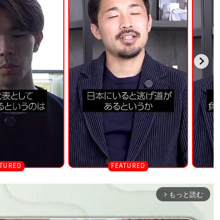
もっと読む
arrow_forward_ios