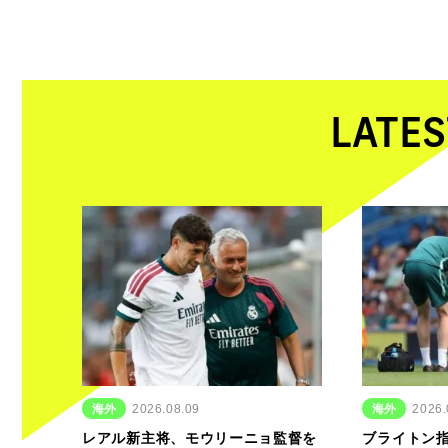
LATES
海外
2026.08.09
海外
2026.
レアル新主将、モウリーニョ監督を
ブライトン