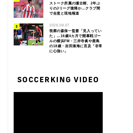
ストーク所属の瀬古樹、2年ぶ
りのJリーグ復帰か…クラブ間
で合意と現地報道
2026.08.07
視察の森保一監督「見入ってい
た」…16歳4カ月で開幕戦ゴー
ルの横浜FM・三井寺眞や鹿島
の18歳・吉田湊海に言及「非常
に心強い」
SOCCERKING VIDEO