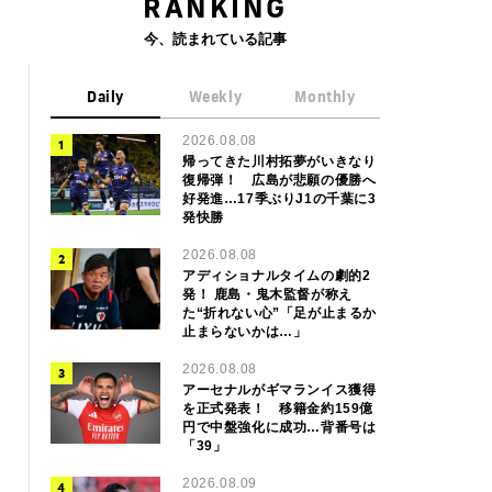
RANKING
今、読まれている記事
Daily
Weekly
Monthly
2026.08.08
帰ってきた川村拓夢がいきなり
復帰弾！ 広島が悲願の優勝へ
好発進…17季ぶりJ1の千葉に3
発快勝
2026.08.08
アディショナルタイムの劇的2
発！ 鹿島・鬼木監督が称え
た“折れない心”「足が止まるか
止まらないかは…」
2026.08.08
アーセナルがギマランイス獲得
を正式発表！ 移籍金約159億
円で中盤強化に成功…背番号は
「39」
2026.08.09