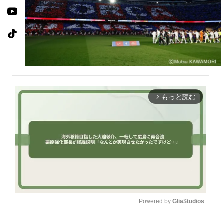
もっと読む
arrow_forward_ios
Powered by 
GliaStudios
U