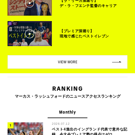
【ラ・リーガ深堀り】
デ・ラ・フエンテ監督のキャリア
【プレミア深堀り】
現地で感じたベストイレブン
VIEW MORE
RANKING
マーカス・ラッシュフォードのニュースアクセスランキング
Monthly
2026.07.12
ベスト4進出のイングランド代表で意外な記
録…今大会プレミア勢の得点はゼロ