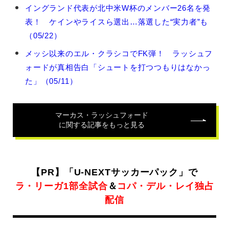
マ
イングランド代表が北中米W杯のメンバー26名を発
ー
表！ ケインやライスら選出…落選した“実力者”も
カ
ス・
（05/22）
ラ
メッシ以来のエル・クラシコでFK弾！ ラッシュフ
ッ
シ
ォードが真相告白「シュートを打つつもりはなかっ
ュ
た」（05/11）
フ
ォ
ー
マーカス・ラッシュフォード
ド
に関する記事をもっと見る
の
関
連
記
事
【PR】「U-NEXTサッカーパック」で
ラ・リーガ1部全試合
＆
コパ・デル・レイ独占
配信