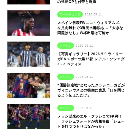
の延長OPも付帯と報道
ワールドカップ
2026.05.11
スペイン代表FWニコ・ウィリアムズ、
左足肉離れで3週間の離脱も…「大きな
問題はなし」W杯出場は可能か
スペイン
2026.05.11
【写真ギャラリー】2026.5.9 ラ・リー
ガEAスポーツ第35節 レアル・ソシエダ
2－2 ベティス
スペイン
2026.05.11
“優勝決定戦”となったクラシコ…ガビが
ヴィニシウスとの衝突に言及「口を閉じ
るよう伝えただけ」
スペイン
2026.05.11
メッシ以来のエル・クラシコでFK弾！
ラッシュフォードが真相告白「シュー
トを打つつもりはなかった」