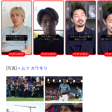
n
m
u
t
e
[写真]＝
ムツ カワモリ