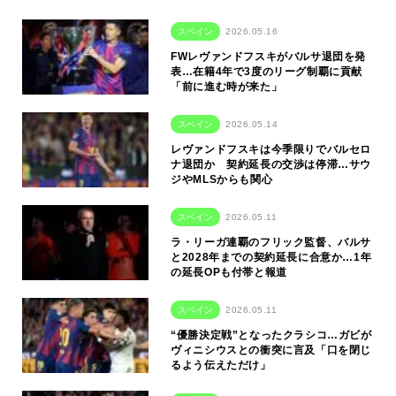
スペイン
2026.05.16
FWレヴァンドフスキがバルサ退団を発
表…在籍4年で3度のリーグ制覇に貢献
「前に進む時が来た」
スペイン
2026.05.14
レヴァンドフスキは今季限りでバルセロ
ナ退団か 契約延長の交渉は停滞…サウ
ジやMLSからも関心
スペイン
2026.05.11
ラ・リーガ連覇のフリック監督、バルサ
と2028年までの契約延長に合意か…1年
の延長OPも付帯と報道
スペイン
2026.05.11
“優勝決定戦”となったクラシコ…ガビが
ヴィニシウスとの衝突に言及「口を閉じ
るよう伝えただけ」