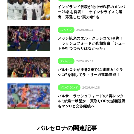
イングランド代表が北中米W杯のメンバ
ー26名を発表！ ケインやライスら選
出…落選した“実力者”も
スペイン
2026.05.11
メッシ以来のエル・クラシコでFK弾！
ラッシュフォードが真相告白「シュー
トを打つつもりはなかった」
スペイン
2026.05.11
バルセロナが圧巻2発で11連勝＆“クラ
シコ”を制してラ・リーガ連覇達成！
イングランド
2026.04.28
バルサ、ラッシュフォードの“再レンタ
ル”が第一希望か…買取りOPの減額視野
もマンUと交渉継続へ
バルセロナの関連記事