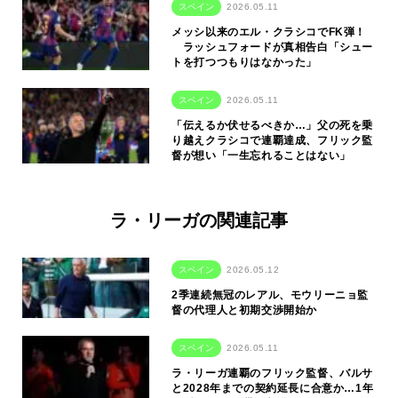
スペイン
2026.05.11
メッシ以来のエル・クラシコでFK弾！
ラッシュフォードが真相告白「シュー
トを打つつもりはなかった」
スペイン
2026.05.11
「伝えるか伏せるべきか…」父の死を乗
り越えクラシコで連覇達成、フリック監
督が想い「一生忘れることはない」
ラ・リーガの関連記事
スペイン
2026.05.12
2季連続無冠のレアル、モウリーニョ監
督の代理人と初期交渉開始か
スペイン
2026.05.11
ラ・リーガ連覇のフリック監督、バルサ
と2028年までの契約延長に合意か…1年