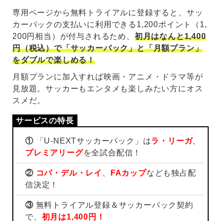
専用ページから無料トライアルに登録すると、サッ
カーパックの支払いに利用できる1,200ポイント（1,
200円相当）が付与されるため、
初月はなんと1,400
円（税込）で「サッカーパック」と「月額プラン」
をダブルで楽しめる！
月額プランに加入すれば映画・アニメ・ドラマ等が
見放題。サッカーもエンタメも楽しみたい方にオス
スメだ。
①
「U-NEXTサッカーパック」は
ラ・リーガ
、
プレミアリーグ
を全試合配信！
②
コパ・デル・レイ
、
FAカップ
なども独占配
信決定！
③
無料トライアル登録＆サッカーパック契約
で、
初月は1,400円！