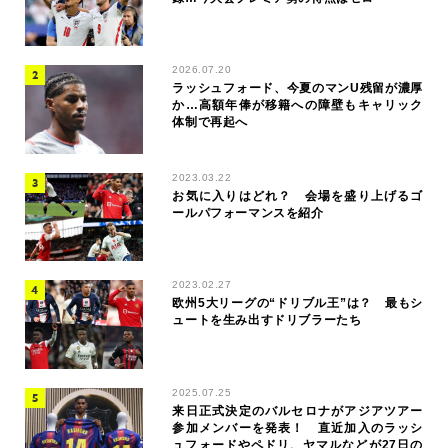
2026.07.20
ラッシュフォード、今夏のマンU残留が濃厚
か…高額年俸が移籍への障壁もキャリック
体制で再起へ
2023.03.22
お気に入りはどれ？ 会場を盛り上げるゴ
ールパフォーマンスを紹介
2023.02.27
欧州5大リーグの“ドリブル王”は？ 最もシ
ュートを生み出すドリブラーたち
2025.07.25
来日正式決定のバルセロナがアジアツアー
参加メンバーを発表！ 直近加入のラッシ
ュフォードやペドリ、ヤマルなどが27日の