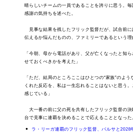
晴らしいチームの一員であることを誇りに思う。毎
感謝の気持ちを述べた。
見事な結果を残したフリック監督だが、試合前に
伝えるか悩んだものの、ファミリーであるという理
「今朝、母から電話があり、父が亡くなったと知ら
せておくべきかを考えた」
「ただ、結局のところここはひとつの“家族”のよ
くれた反応を、私は一生忘れることはないと思う。
感じている」
大一番の前に父の死を共有したフリック監督の決断
台で見事に連覇を決めることで応えることとなった
ハ
ラ・リーガ連覇のフリック監督、バルサと202