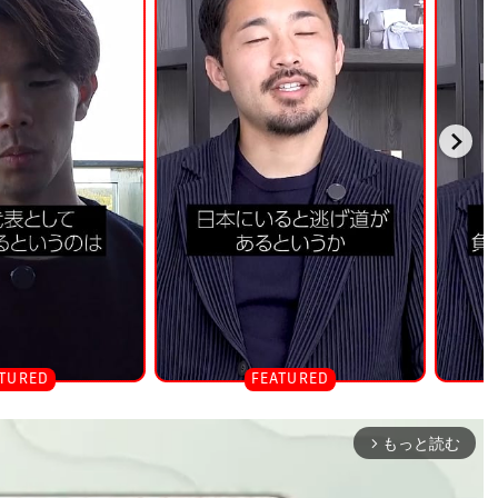
もっと読む
arrow_forward_ios