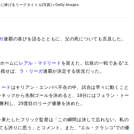
げるリーグタイトル[写真]＝Getty Images
ガ
連覇の喜びを語るとともに、父の死についても言及した。
ホームに
レアル・マドリード
を迎えた。伝統の一戦である“エ
を残せば、
ラ・リーガ
連覇が決定する状況だった。
リード
はキリアン・エンバペ不在の中、試合は早々に動くこと
ーキックから先制ゴールを決めると、18分にはフェラン・トー
で勝利し、29度目のリーグ優勝を決めた。
を果たしたフリック監督は「この瞬間は決して忘れない。私の
ても誇りに思う」とコメント。また、“エル・クラシコ”での優