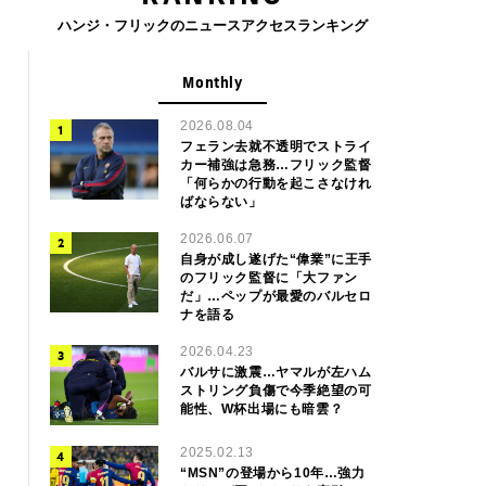
ハンジ・フリックのニュースアクセスランキング
Monthly
2026.08.04
フェラン去就不透明でストライ
カー補強は急務…フリック監督
「何らかの行動を起こさなけれ
ばならない」
2026.06.07
自身が成し遂げた“偉業”に王手
のフリック監督に「大ファン
だ」…ペップが最愛のバルセロ
ナを語る
2026.04.23
バルサに激震…ヤマルが左ハム
ストリング負傷で今季絶望の可
能性、W杯出場にも暗雲？
2025.02.13
“MSN”の登場から10年…強力