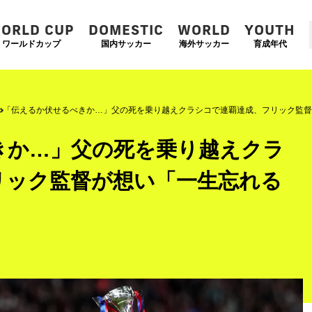
ORLD CUP
DOMESTIC
WORLD
YOUTH
ワールドカップ
国内サッカー
海外サッカー
育成年代
「伝えるか伏せるべきか…」父の死を乗り越えクラシコで連覇達成、フリック監督
きか…」父の死を乗り越えクラ
リック監督が想い「一生忘れる