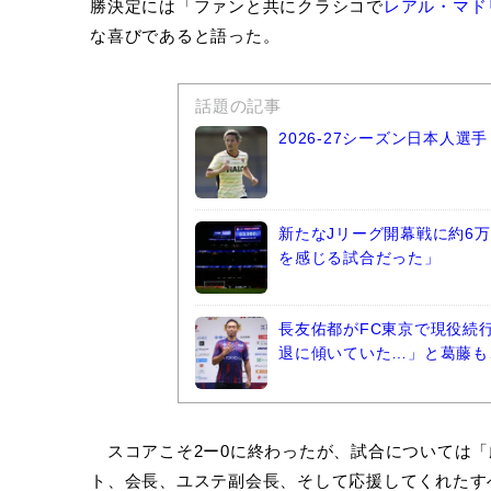
勝決定には「ファンと共にクラシコで
レアル・マド
な喜びであると語った。
話題の記事
2026-27シーズン日本人
新たなJリーグ開幕戦に約6万
を感じる試合だった」
長友佑都がFC東京で現役続
退に傾いていた…」と葛藤も
スコアこそ2ー0に終わったが、試合については「
ト、会長、ユステ副会長、そして応援してくれたす