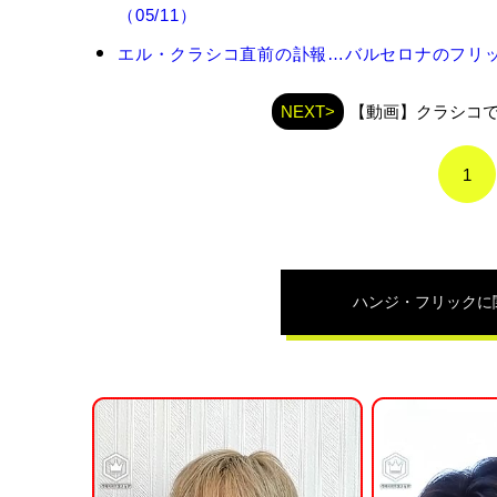
ン
（05/11）
ジ・
フ
エル・クラシコ直前の訃報…バルセロナのフリック
リ
ッ
ク
NEXT>
【動画】クラシコ
の
関
1
連
記
事
ハンジ・フリック
に