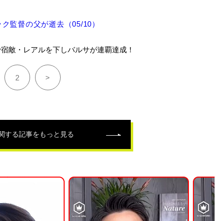
監督の父が逝去（05/10）
で宿敵・レアルを下しバルサが連覇達成！
2
>
関する記事をもっと見る