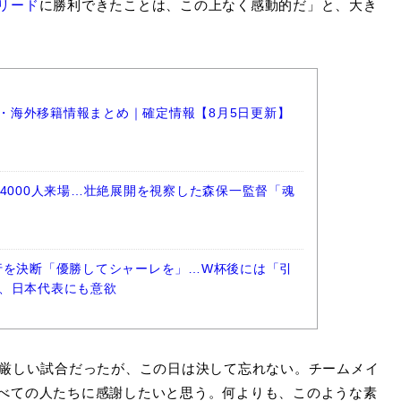
リード
に勝利できたことは、この上なく感動的だ」と、大き
選手・海外移籍情報まとめ｜確定情報【8月5日更新】
4000人来場…壮絶展開を視察した森保一監督「魂
行を決断「優勝してシャーレを」…W杯後には「引
、日本代表にも意欲
厳しい試合だったが、この日は決して忘れない。チームメイ
べての人たちに感謝したいと思う。何よりも、このような素