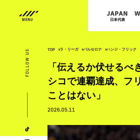
JAPAN
W
日本代表
ラ・リーガ
バルセロナ
ハンジ・フリック
TOP
FOLLOW US
「伝えるか伏せるべ
シコで連覇達成、フ
ことはない」
2026.05.11