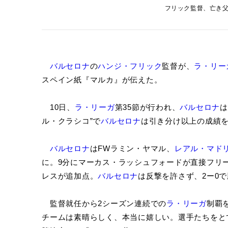
フリック監督、亡き父に捧
バルセロナ
の
ハンジ・フリック
監督が、
ラ・リー
スペイン紙『マルカ』が伝えた。
10日、
ラ・リーガ
第35節が行われ、
バルセロナ
は
ル・クラシコ”で
バルセロナ
は引き分け以上の成績
バルセロナ
はFWラミン・ヤマル、
レアル・マド
に。9分にマーカス・ラッシュフォードが直接フリ
レスが追加点。
バルセロナ
は反撃を許さず、2ー0
監督就任から2シーズン連続での
ラ・リーガ
制覇
チームは素晴らしく、本当に嬉しい。選手たちをと