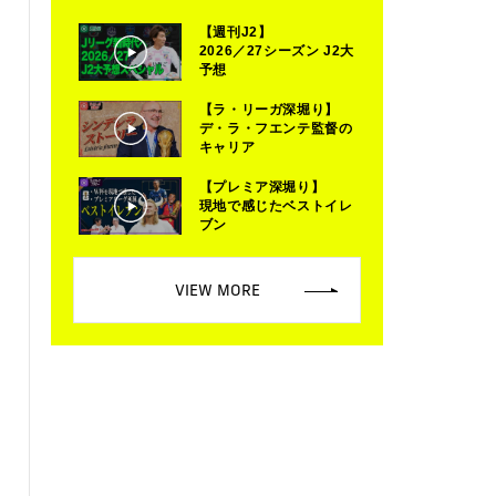
【週刊J2】
2026／27シーズン J2大
予想
【ラ・リーガ深堀り】
デ・ラ・フエンテ監督の
キャリア
【プレミア深堀り】
現地で感じたベストイレ
ブン
VIEW MORE