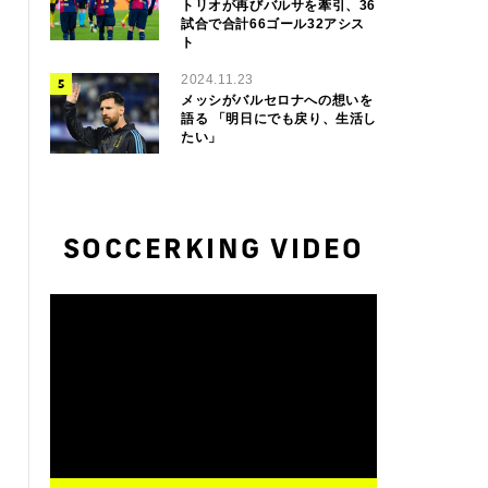
トリオが再びバルサを牽引、36
試合で合計66ゴール32アシス
ト
2024.11.23
メッシがバルセロナへの想いを
語る 「明日にでも戻り、生活し
たい」
SOCCERKING VIDEO