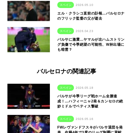
スペイン
2026.05.10
エル・クラシコ直前の訃報…バルセロナ
のフリック監督の父が逝去
スペイン
2026.04.23
バルサに激震…ヤマルが左ハムストリン
グ負傷で今季絶望の可能性、W杯出場に
も暗雲？
バルセロナの関連記事
スペイン
2026.05.18
バルサが今季リーグ戦ホーム全勝達
成！…ハフィーニャ2発＆カンセロの絶
妙ミドルでベティス撃破
スペイン
2026.05.16
FWレヴァンドフスキがバルサ退団を発
表…在籍4年で3度のリーグ制覇に貢献