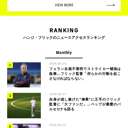
VIEW MORE
RANKING
ハンジ・フリックのニュースアクセスランキング
Monthly
2026.08.04
フェラン去就不透明でストライカー補強は
急務…フリック監督「何らかの行動を起こ
さなければならない」
2026.06.07
自身が成し遂げた“偉業”に王手のフリック
監督に「大ファンだ」…ペップが最愛のバ
ルセロナを語る
2026.04.23