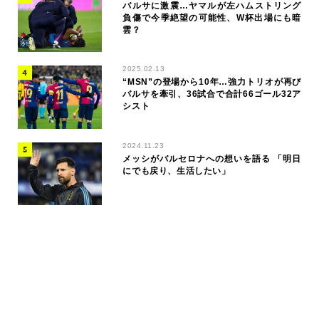
バルサに激震…ヤマルが左ハムストリング
負傷で今季絶望の可能性、W杯出場にも暗
雲？
2025.02.13
“MSN”の登場から10年…強力トリオが再び
バルサを牽引、36試合で合計66ゴール32ア
シスト
2024.11.23
メッシがバルセロナへの想いを語る 「明日
にでも戻り、生活したい」