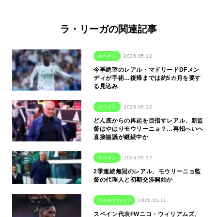
ラ・リーガの関連記事
スペイン
2026.05.12
今季絶望のレアル・マドリードDFメン
ディが手術…復帰までは約5カ月を要す
る見込み
スペイン
2026.05.12
どん底からの再起を目指すレアル、新監
督はやはりモウリーニョ？…再招へいへ
直接協議が継続中か
スペイン
2026.05.12
2季連続無冠のレアル、モウリーニョ監
督の代理人と初期交渉開始か
ワールドカップ
2026.05.11
スペイン代表FWニコ・ウィリアムズ、