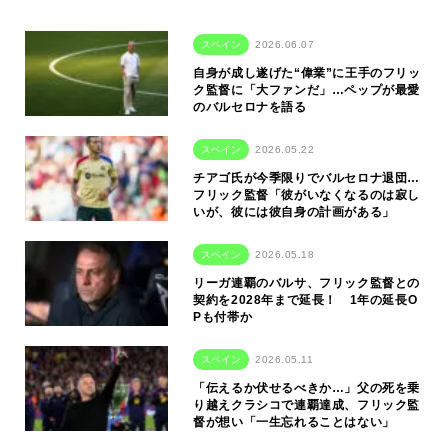
スペイン
2026.06.07
自身が成し遂げた“偉業”に王手のフリッ
ク監督に「大ファンだ」…ペップが最愛
のバルセロナを語る
スペイン
2026.05.22
チアゴ氏が今季限りでバルセロナ退団…
フリック監督「彼がいなくなるのは寂し
いが、彼には彼自身の計画がある」
スペイン
2026.05.18
リーガ連覇のバルサ、フリック監督との
契約を2028年まで延長！ 1年の延長O
Pも付帯か
スペイン
2026.05.11
「伝えるか伏せるべきか…」父の死を乗
り越えクラシコで連覇達成、フリック監
督が想い「一生忘れることはない」