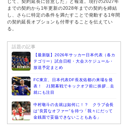
じて、契約延長に合意した」と報道。現行の2027年
までの契約から1年更新の2028年までの契約を締結
し、さらに特定の条件を満たすことで発動する1年間
の契約延長オプションも付帯することを伝えてい
る。
話題の記事
【最新版】2026年サッカー日本代表（各カ
テゴリー）試合日程・大会スケジュール・
放送予定まとめ
FC東京、日本代表DF長友佑都の来場を発
表！ J1開幕戦でキックオフ前に挨拶…去
就にも注目
中村敬斗の去就は如何に！？ クラブ会長
は“良質なオファー”を待つ「我々にだって
金銭面で妥協できないこともある」