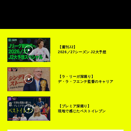
【週刊J2】
2026／27シーズン J2大予想
【ラ・リーガ深堀り】
デ・ラ・フエンテ監督のキャリア
【プレミア深堀り】
現地で感じたベストイレブン