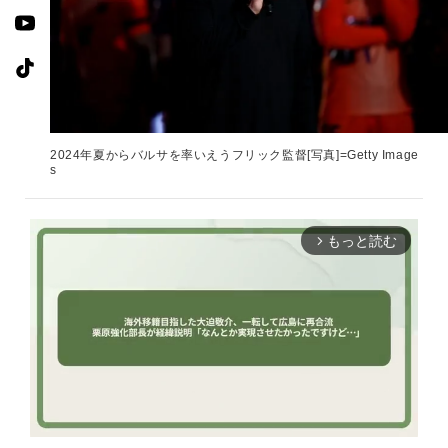
2024年夏からバルサを率いえうフリック監督[写真]=Getty Image
s
もっと読む
arrow_forward_ios