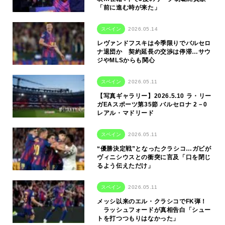
「前に進む時が来た」
スペイン
2026.05.14
レヴァンドフスキは今季限りでバルセロ
ナ退団か 契約延長の交渉は停滞…サウ
ジやMLSからも関心
スペイン
2026.05.11
【写真ギャラリー】2026.5.10 ラ・リー
ガEAスポーツ第35節 バルセロナ 2－0
レアル・マドリード
スペイン
2026.05.11
“優勝決定戦”となったクラシコ…ガビが
ヴィニシウスとの衝突に言及「口を閉じ
るよう伝えただけ」
スペイン
2026.05.11
メッシ以来のエル・クラシコでFK弾！
ラッシュフォードが真相告白「シュー
トを打つつもりはなかった」