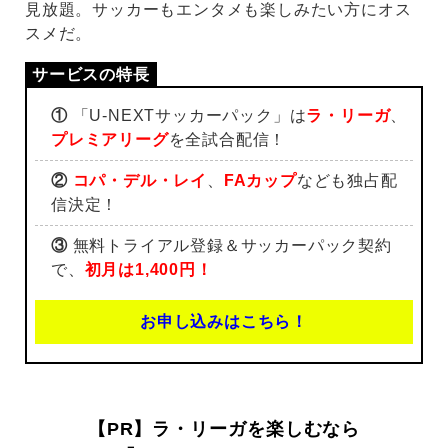
見放題。サッカーもエンタメも楽しみたい方にオス
スメだ。
①
「U-NEXTサッカーパック」は
ラ・リーガ
、
プレミアリーグ
を全試合配信！
②
コパ・デル・レイ
、
FAカップ
なども独占配
信決定！
③
無料トライアル登録＆サッカーパック契約
で、
初月は1,400円！
お申し込みはこちら！
【PR】ラ・リーガを楽しむなら