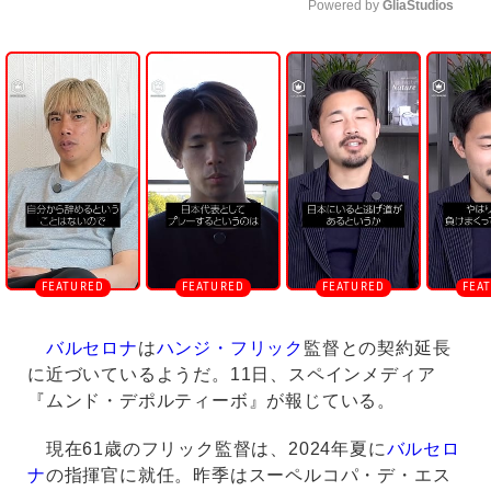
Powered by 
GliaStudios
U
n
m
u
t
e
バルセロナ
は
ハンジ・フリック
監督との契約延長
に近づいているようだ。11日、スペインメディア
『ムンド・デポルティーボ』が報じている。
現在61歳のフリック監督は、2024年夏に
バルセロ
ナ
の指揮官に就任。昨季はスーペルコパ・デ・エス