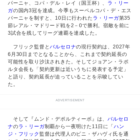
パーニャ、コパ・デル・レイ（国王杯）、
ラ・リー
ガ
の国内3冠を達成。今季もスーペルコパ・デ・エス
パーニャを制すと、10日に行われた
ラ・リーガ
第35
節レアル・マドリード戦を2－0で勝利。宿敵を前に
3試合を残してリーグ連覇を達成した。
フリック監督と
バルセロナ
の現行契約は、2027年
6月30日までとなることから、これまで契約延長の
可能性を取り沙汰されきた。そしてジョアン・ラポ
ルタ会長も「契約更新は近いうちに発表する予定」
と語り、契約延長が迫っていることを示唆してい
た。
ADVERTISEMENT
そして『ムンド・デポルティーボ』は、
バルセロ
ナ
の
ラ・リーガ
制覇から一夜明けた11日に「
ハン
ジ・フリック
監督は代理人のピニ・ザハヴィ氏を通