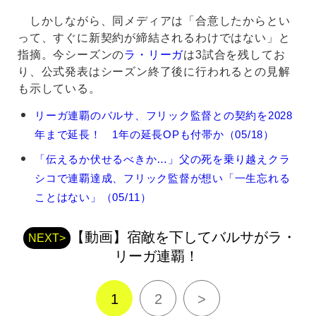
しかしながら、同メディアは「合意したからとい
って、すぐに新契約が締結されるわけではない」と
指摘。今シーズンの
ラ・リーガ
は3試合を残してお
り、公式発表はシーズン終了後に行われるとの見解
も示している。
ハ
リーガ連覇のバルサ、フリック監督との契約を2028
ン
年まで延長！ 1年の延長OPも付帯か（05/18）
ジ・
フ
「伝えるか伏せるべきか…」父の死を乗り越えクラ
リ
シコで連覇達成、フリック監督が想い「一生忘れる
ッ
ク
ことはない」（05/11）
の
関
【動画】宿敵を下してバルサがラ・
連
NEXT>
記
リーガ連覇！
事
1
2
>