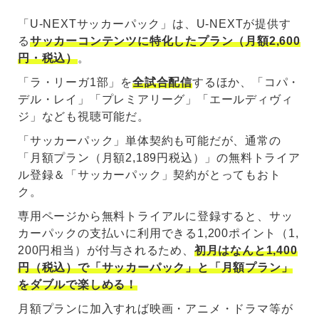
「U-NEXTサッカーパック」は、U-NEXTが提供す
る
サッカーコンテンツに特化したプラン（月額2,600
円・税込）
。
「ラ・リーガ1部」を
全試合配信
するほか、「コパ・
デル・レイ」「プレミアリーグ」「エールディヴィ
ジ」なども視聴可能だ。
「サッカーパック」単体契約も可能だが、通常の
「月額プラン（月額2,189円税込）」の無料トライア
ル登録＆「サッカーパック」契約がとってもおト
ク。
専用ページから無料トライアルに登録すると、サッ
カーパックの支払いに利用できる1,200ポイント（1,
200円相当）が付与されるため、
初月はなんと1,400
円（税込）で「サッカーパック」と「月額プラン」
をダブルで楽しめる！
月額プランに加入すれば映画・アニメ・ドラマ等が