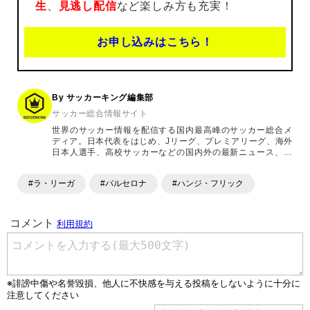
生
、
見逃し配信
など楽しみ方も充実！
お申し込みはこちら！
By サッカーキング編集部
サッカー総合情報サイト
世界のサッカー情報を配信する国内最高峰のサッカー総合メ
ディア。日本代表をはじめ、Jリーグ、プレミアリーグ、海外
日本人選手、高校サッカーなどの国内外の最新ニュース、コ
ラム、選手インタビュー、試合結果速報、ゲーム、ショッピ
ングといったサッカーにまつわるあらゆる情報を提供してい
#ラ・リーガ
#バルセロナ
#ハンジ・フリック
ます。「X」「Instagram」「YouTube」「TikTok」など、
各種SNSサービスも充実したコンテンツを発信中。