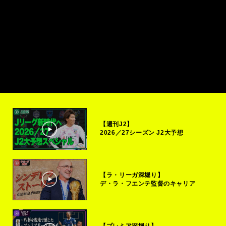
【週刊J2】
2026／27シーズン J2大予想
【ラ・リーガ深堀り】
デ・ラ・フエンテ監督のキャリア
【プレミア深堀り】