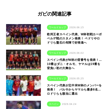
ガビの関連記事
ワールドカップ
2026.06.15
欧州王者スペイン代表、W杯初戦カーボ
ベルデ戦のスタメン発表！ ペドリやロ
ドリら盤石の布陣で好発進へ
ワールドカップ
2026.06.02
スペイン代表がW杯の背番号を発表！…
10番はダニ・オルモ、ヤマルは19番を
背負い初の大舞台へ
ワールドカップ
2026.05.25
スペイン代表が北中米W杯のメンバーを
発表！ バルサからヤマルら最多8名…
ロドリらも順当に選出
スペイン
2026.04.24