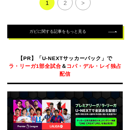
1
2
>
ガビ
に関する記事をもっと見る
【PR】「U-NEXTサッカーパック」で
ラ・リーガ1部全試合
＆
コパ・デル・レイ独占
配信