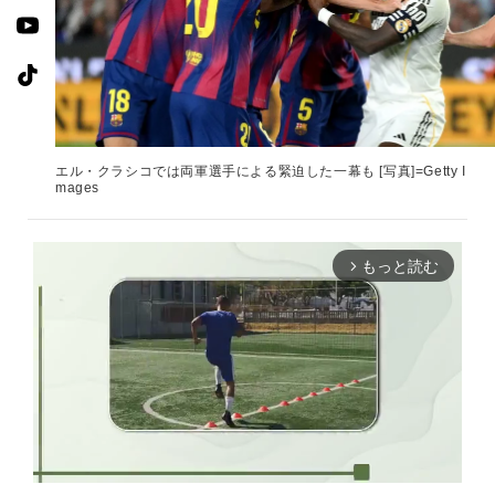
エル・クラシコでは両軍選手による緊迫した一幕も [写真]=Getty I
mages
もっと読む
arrow_forward_ios