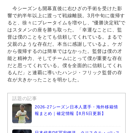
今シーズンも開幕直後に右ひざの手術を受けた影
響で約半年以上に渡って戦線離脱。3月中旬に復帰す
ると、徐々にプレータイムを増やし、“優勝決定戦”で
はスタメンの座を勝ち取った。「幸運なことに、監
督は僕のことをとても信頼してくれている。まるで
父親のような存在だ。本当に感謝しているよ。ケガ
から復帰するのは簡単ではなかった。監督は僕の才
能と精神力、そしてチームにとって僕が重要な存在
だと思ってくれている。僕を全面的に信頼してくれ
るんだ」と連覇に導いたハンジ・フリック監督の存
在が大きかったことを明かした。
話題の記事
2026-27シーズン日本人選手・海外移籍情
報まとめ｜確定情報【8月5日更新】
日本代表DF冨安健洋、クリスタル・パレス