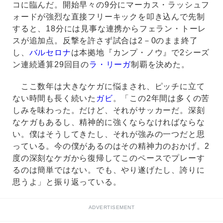
コに臨んだ。開始早々の9分にマーカス・ラッシュフ
ォードが強烈な直接フリーキックを叩き込んで先制
すると、18分には見事な連携からフェラン・トーレ
スが追加点。反撃を許さず試合は2－0のまま終了
し、
バルセロナ
は本拠地『カンプ・ノウ』で2シーズ
ン連続通算29回目の
ラ・リーガ
制覇を決めた。
ここ数年は大きなケガに悩まされ、ピッチに立て
ない時間も長く続いた
ガビ
。「この2年間は多くの苦
しみを味わった。だけど、それがサッカーだ。深刻
なケガもあるし、精神的に強くならなければならな
い。僕はそうしてきたし、それが強みの一つだと思
っている。今の僕があるのはその精神力のおかげ。2
度の深刻なケガから復帰してこのペースでプレーす
るのは簡単ではない。でも、やり遂げたし、誇りに
思うよ」と振り返っている。
ADVERTISEMENT