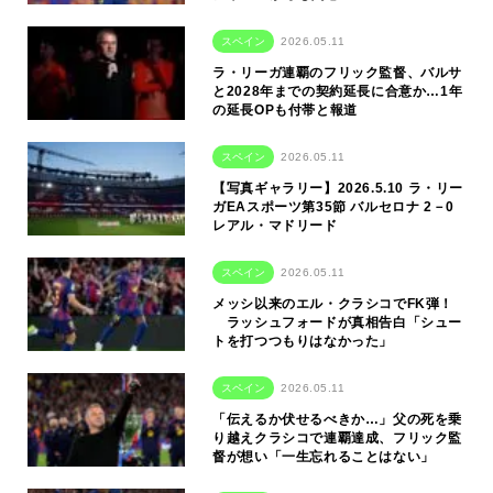
スペイン
2026.05.11
ラ・リーガ連覇のフリック監督、バルサ
と2028年までの契約延長に合意か…1年
の延長OPも付帯と報道
スペイン
2026.05.11
【写真ギャラリー】2026.5.10 ラ・リー
ガEAスポーツ第35節 バルセロナ 2－0
レアル・マドリード
スペイン
2026.05.11
メッシ以来のエル・クラシコでFK弾！
ラッシュフォードが真相告白「シュー
トを打つつもりはなかった」
スペイン
2026.05.11
「伝えるか伏せるべきか…」父の死を乗
り越えクラシコで連覇達成、フリック監
督が想い「一生忘れることはない」