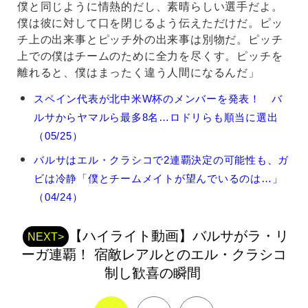
僕と同じように情熱的だし、素晴らしい選手だよ。
僕は彼に対して口を閉じるよう伝えただけだ。ピッ
チ上の出来事とピッチ外の出来事は別物だ。ピッチ
上での僕はチームのために全力を尽くす。ピッチを
離れると、僕はまったく違う人間になるんだ」
ガ
スペイン代表が北中米W杯のメンバーを発表！ バ
ビ
ルサからヤマルら最多8名…ロドリらも順当に選出
の
関
（05/25）
連
バルサはエル・クラシコで2連覇決定の可能性も、ガ
記
事
ビは冷静「僕とチームメイトが望んでいるのは…」
（04/24）
【ハイライト動画】バルサがラ・リ
NEXT>
ーガ連覇！ 宿敵レアルとのエル・クラシコ
制し歓喜の瞬間