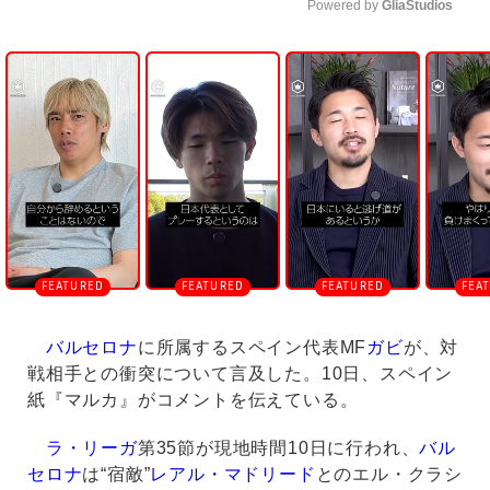
Powered by 
GliaStudios
U
n
m
u
t
e
バルセロナ
に所属するスペイン代表MF
ガビ
が、対
戦相手との衝突について言及した。10日、スペイン
紙『マルカ』がコメントを伝えている。
ラ・リーガ
第35節が現地時間10日に行われ、
バル
セロナ
は“宿敵”
レアル・マドリード
とのエル・クラシ