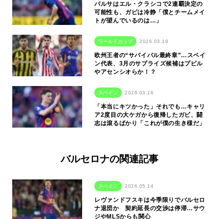
バルサはエル・クラシコで2連覇決定の
可能性も、ガビは冷静「僕とチームメイ
トが望んでいるのは…」
ワールドカップ
2026.03.19
欧州王者の“サバイバル最終章”…スペイ
ン代表、3月のサプライズ候補はプビル
やアセンシオらか！？
スペイン
2026.03.16
「本当にキツかった」それでも…キャリ
ア2度目の大ケガから復帰したガビ、闘
志は滾るばかり「これが僕の生き様だ」
バルセロナの関連記事
スペイン
2026.05.14
レヴァンドフスキは今季限りでバルセロ
ナ退団か 契約延長の交渉は停滞…サウ
ジやMLSからも関心