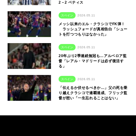
2－2 ベティス
スペイン
2026.05.11
メッシ以来のエル・クラシコでFK弾！
ラッシュフォードが真相告白「シュー
トを打つつもりはなかった」
スペイン
2026.05.11
20年ぶり2季連続無冠も…アルベロア監
督「レアル・マドリードは必ず復活す
る」
スペイン
2026.05.11
「伝えるか伏せるべきか…」父の死を乗
り越えクラシコで連覇達成、フリック監
督が想い「一生忘れることはない」