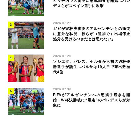
ピッチ内での衝突に懲戒調査を開始…パレ
デスらがスペイン選手に攻撃
2026.07.22
ガビがW杯決勝後のアルゼンチンとの衝突
に意外な私見「彼らが（追加で）出場停止
処分を受けるべきだとは思わない」
2026.07.20
ソシエダ、パレス、セルタから初のW杯優
勝選手が誕生…バルサは19人目で輩出数歴
代4位
2026.07.30
FIFAがアルゼンチンへの懲戒手続きを開
始…W杯決勝後に“暴走”のパレデスらが対
象に