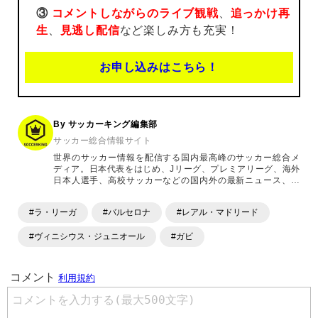
③
コメントしながらのライブ観戦
、
追っかけ再
生
、
見逃し配信
など楽しみ方も充実！
お申し込みはこちら！
By サッカーキング編集部
サッカー総合情報サイト
世界のサッカー情報を配信する国内最高峰のサッカー総合メ
ディア。日本代表をはじめ、Jリーグ、プレミアリーグ、海外
日本人選手、高校サッカーなどの国内外の最新ニュース、コ
ラム、選手インタビュー、試合結果速報、ゲーム、ショッピ
ングといったサッカーにまつわるあらゆる情報を提供してい
#ラ・リーガ
#バルセロナ
#レアル・マドリード
ます。「X」「Instagram」「YouTube」「TikTok」など、
各種SNSサービスも充実したコンテンツを発信中。
#ヴィニシウス・ジュニオール
#ガビ