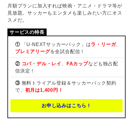
月額プランに加入すれば映画・アニメ・ドラマ等が
見放題。サッカーもエンタメも楽しみたい方にオス
スメだ。
①
「U-NEXTサッカーパック」は
ラ・リーガ
、
プレミアリーグ
を全試合配信！
②
コパ・デル・レイ
、
FAカップ
なども独占配
信決定！
③
無料トライアル登録＆サッカーパック契約
で、
初月は1,400円！
お申し込みはこちら！