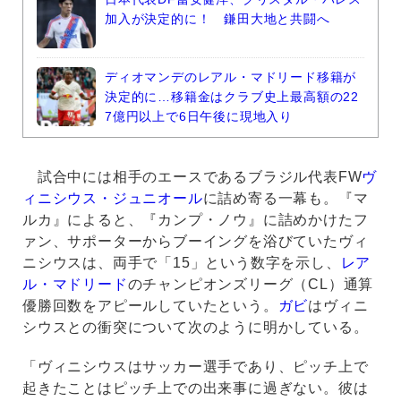
加入が決定的に！ 鎌田大地と共闘へ
ディオマンデのレアル・マドリード移籍が
決定的に…移籍金はクラブ史上最高額の22
7億円以上で6日午後に現地入り
試合中には相手のエースであるブラジル代表FW
ヴ
ィニシウス・ジュニオール
に詰め寄る一幕も。『マ
ルカ』によると、『カンプ・ノウ』に詰めかけたフ
ァン、サポーターからブーイングを浴びていたヴィ
ニシウスは、両手で「15」という数字を示し、
レア
ル・マドリード
のチャンピオンズリーグ（CL）通算
優勝回数をアピールしていたという。
ガビ
はヴィニ
シウスとの衝突について次のように明かしている。
「ヴィニシウスはサッカー選手であり、ピッチ上で
起きたことはピッチ上での出来事に過ぎない。彼は